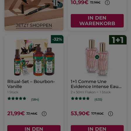
10,99€
15,98€
IN DEN
WARENKORB
-32%
Ritual-Set – Bourbon-
1+1 Comme Une
Vanille
Evidence Intense Eau
de Parfum 50 ml
1 Stück
2 x 50ml Flakon =
1 Stück
(584)
(635)
21,99€
53,90€
32,46€
107,80€
IN DEN
IN DEN