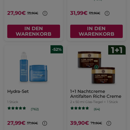
27,90€
31,99€
55,80€
65,80€
IN DEN
IN DEN
WARENKORB
WARENKORB
-52%
Hydra-Set
1+1 Nachtcreme
Antifalten Riche Creme
1 Stück
2 x 50 ml Glas-Tiegel =
1 Stück
(762)
(64)
27,99€
39,90€
57,80€
79,80€