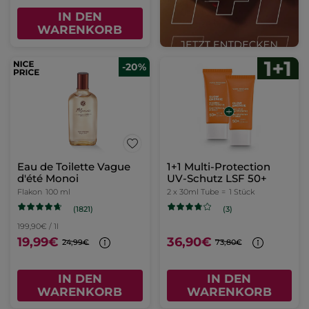
IN DEN
WARENKORB
-20%
Eau de Toilette Vague
1+1 Multi-Protection
d'été Monoi
UV-Schutz LSF 50+​
Flakon
100 ml
2 x 30ml Tube =
1 Stück
(1821)
(3)
199,90€ / 1l
19,99€
36,90€
24,99€
73,80€
IN DEN
IN DEN
WARENKORB
WARENKORB