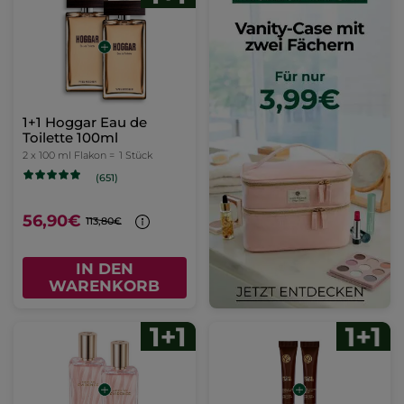
1+1 Hoggar Eau de
Toilette 100ml
2 x 100 ml Flakon =
1 Stück
(651)
56,90€
113,80€
IN DEN
WARENKORB