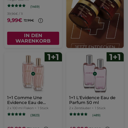
(1469)
39,96€ / 1l
9,99€
12,99€
IN DEN
WARENKORB
1+1 Comme Une
1+1 L'Evidence Eau de
Evidence Eau de
Parfum 50 ml
Parfum 100 ml
2 x 100 ml Flakon =
1 Stück
2 x Zerstäuber =
1 Stück
(3823)
(489)