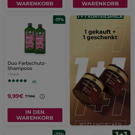
WARENKORB
WARENKORB
-17%
Duo Farbschutz-
Shampoos
1 Stück
(8)
9,99€
11,98€
IN DEN
WARENKORB
-22%