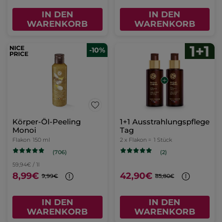
IN DEN
IN DEN
WARENKORB
WARENKORB
-10%
Körper-Öl-Peeling
1+1 Ausstrahlungspflege
Monoi
Tag
Flakon
150 ml
2 x Flakon =
1 Stück
(706)
(2)
59,94€ / 1l
8,99€
42,90€
9,99€
85,80€
IN DEN
IN DEN
WARENKORB
WARENKORB