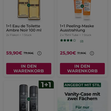
1+1 Eau de Toilette
1+1 Peeling-Maske
Ambre Noir 100 ml
Ausstrahlung
2x Flakon =
1 Stück
2 x 75ml Tube =
1 Stück
(2)
59,90€
25,90€
119,80€
51,80€
IN DEN
IN DEN
WARENKORB
WARENKORB