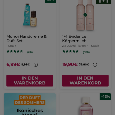
Monoi Handcreme &
1+1 Evidence
Duft-Set
Körpermilch
1 Stück
2 x 200ml Flakon =
1 Stück
(66)
(526)
6,99€
19,90€
8,98€
39,80€
IN DEN
IN DEN
WARENKORB
WARENKORB
-43%