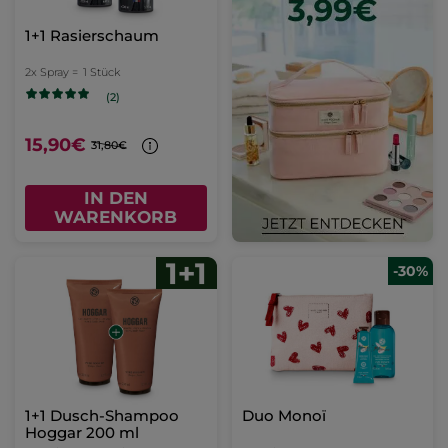
1+1 Rasierschaum
2x Spray =
1 Stück
(2)
15,90€
31,80€
IN DEN
WARENKORB
-30%
1+1 Dusch-Shampoo
Duo Monoï
Hoggar 200 ml