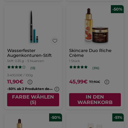
-50%
Wasserfester
Skincare Duo Riche
Augenkonturen-Stift
Crème
Stift
0.35 g
- 5 Nuancen
1 Stück
(13)
(316)
3.400,00€ / 100g
11,90€
45,99€
92,80€
-
50% ab 2 Produkten deiner Wahl
FARBE WÄHLEN
IN DEN
(5)
WARENKORB
-50%
-51%