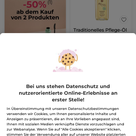
Traditionelles Pflege-Öl
Monoi
Flakon
100 ml
(390)
99,90€ / 1l
9,99€
14,99€
IN DEN
WARENKORB
Bei uns stehen Datenschutz und
nutzerorientierte Online-Erlebnisse an
erster Stelle!
-10%
In Übereinstimmung mit unseren Datenschutzbestimmungen
verwenden wir Cookies, um Ihnen personalisierte Inhalte und
Anzeigen zu präsentieren, die an Ihre Vorlieben angepasst sind,
Ihnen mit sozialen Medien verknüpfte Dienste vorzuschlagen und
zur Webanalyse. Wenn Sie auf "Alle Cookies akzeptieren" klicken,
stimmen Sie der Verwendung aller auf unserer Website platzierten