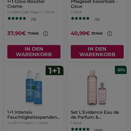
1+1 Glow Booster
Pflegeset Essentials -
Creme
Glow
2 x 50ml Glas-Tiegel =
1 Stück
1 Stück
(13)
(13)
37,90€
40,99€
75,80€
82,80€
IN DEN
IN DEN
WARENKORB
WARENKORB
-51%
1+1 Intensiv
Set L'Evidence Eau de
Feuchtigkeitsspendendes
de Parfum &
Serum
Parfümiertes Duschgel
2 x 30 ml Flakon =
1 Stück
1 Stück
(490)