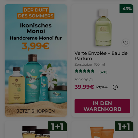
-43%
Verte Envolée – Eau de
Parfum
Zerstäuber
100 ml
(491)
399,90€ / 1l
39,99€
69,90€
IN DEN
WARENKORB