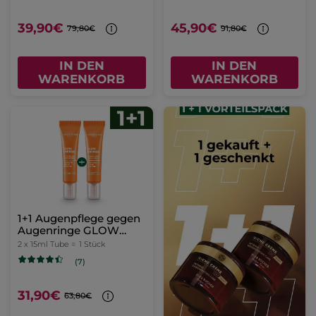
39,90€
45,90€
79,80€
91,80€
IN DEN
IN DEN
WARENKORB
WARENKORB
1+1 Augenpflege gegen
Augenringe GLOW
Energie
2 x 15ml Tube =
1 Stück
(7)
31,90€
63,80€