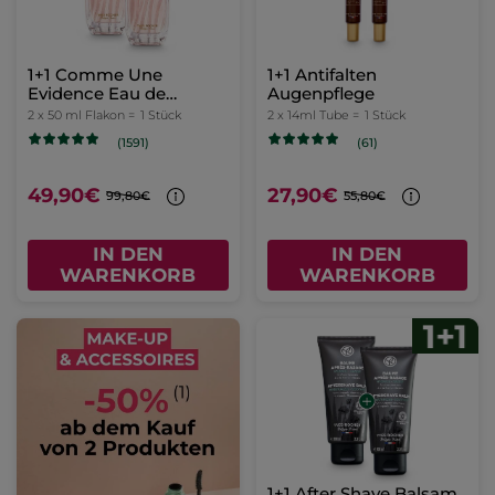
1+1 Comme Une
1+1 Antifalten
Evidence Eau de
Augenpflege
Parfum 50 ml
2 x 50 ml Flakon =
1 Stück
2 x 14ml Tube =
1 Stück
(1591)
(61)
49,90€
27,90€
99,80€
55,80€
IN DEN
IN DEN
WARENKORB
WARENKORB
1+1 After Shave Balsam