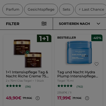
Parfum
Gesichtspflege
Sets
⚡ Last Chance
FILTER
SORTIEREN NACH
BESTSELLER
-40%
1+1 Intensivpflege Tag &
Tag und Nacht Hydra
Nacht Riche Creme 75
Plump Intensivpflege
ml
75ml
2 x 75ml Glas-Tiegel =
1 Stück
Tiegel
75 ml
(762)
(316)
239,87€ / 1l
49,90€
17,99€
99,80€
29,90€