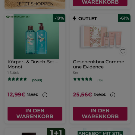
WARENKORB
-19%
-61%
Körper- & Dusch-Set –
Geschenkbox Comme
Monoi
une Evidence
1 Stück
Set
(5599)
(13)
12,99€
25,56€
15,98€
64,90€
IN DEN
IN DEN
WARENKORB
WARENKORB