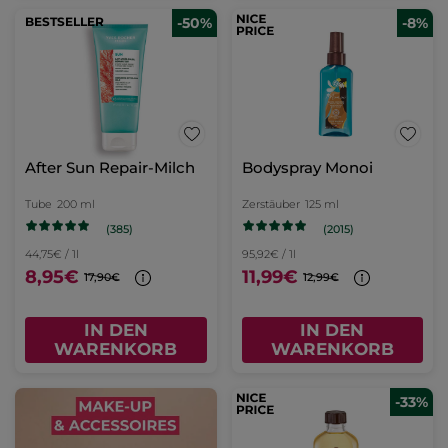
BESTSELLER
-50%
-8%
After Sun Repair-Milch
Bodyspray Monoi
Tube
200 ml
Zerstäuber
125 ml
(385)
(2015)
44,75€ / 1l
95,92€ / 1l
8,95€
11,99€
17,90€
12,99€
IN DEN
IN DEN
WARENKORB
WARENKORB
-33%