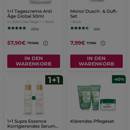
1+1 Tagescreme Anti
Monoï Dusch- & Duft-
Âge Global 50ml
Set
2 x 50ml Glas-Tiegel =
1 Stück
1 Stück
(304)
(66)
57,90€
7,99€
115,80€
9,98€
IN DEN
IN DEN
WARENKORB
WARENKORB
-40%
1+1 Supra Essence
Klärendes Pflegeset
Korrigierendes Serum