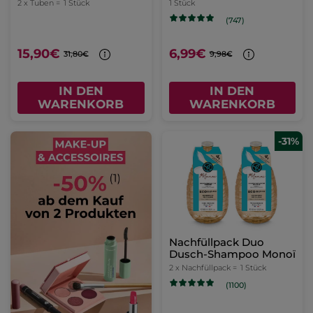
2 x Tuben =
1 Stück
1 Stück
(747)
15,90€
6,99€
31,80€
9,98€
IN DEN
IN DEN
WARENKORB
WARENKORB
-31%
Nachfüllpack Duo
Dusch-Shampoo Monoï
2 x Nachfüllpack =
1 Stück
(1100)