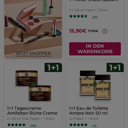
2 x 100 ml Tube =
1 Stück
(21)
15,90€
31,80€
IN DEN
WARENKORB
1+1 Tagescreme
1+1 Eau de Toilette
Antifalten Riche Creme
Ambre Noir 50 ml
2 x 50 ml Glas-Tiegel =
1 Stück
2x Flakon =
1 Stück
(93)
(4)