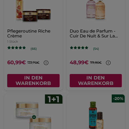
Pflegeroutine Riche
Duo Eau de Parfum -
Crème
Cuir De Nuit & Sur La
Lande
1 Stück
(66)
(54)
60,99€
48,99€
122,70€
99,80€
IN DEN
IN DEN
WARENKORB
WARENKORB
-20%