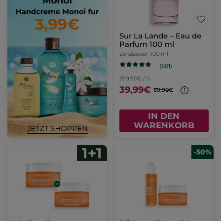
Sur La Lande – Eau de
Parfum 100 ml
Zerstäuber
100 ml
(601)
399,90€ / 1l
39,99€
69,90€
IN DEN
WARENKORB
-50%