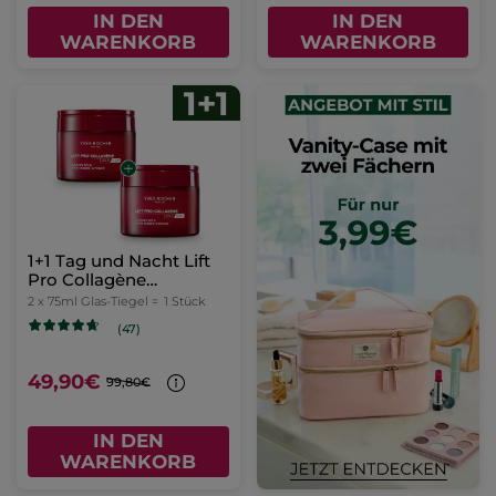
IN DEN
IN DEN
WARENKORB
WARENKORB
1+1 Tag und Nacht Lift
Pro Collagène
Intensivpflege 75 ml
2 x 75ml Glas-Tiegel =
1 Stück
(47)
49,90€
99,80€
IN DEN
WARENKORB