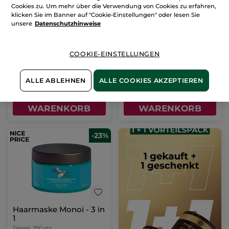
Cookies zu. Um mehr über die Verwendung von Cookies zu erfahren,
Körpermilch Monoi
1+1
klicken Sie im Banner auf "Cookie-Einstellungen" oder lesen Sie
Feuchtigkeitsspendende
unsere
Datenschutzhinweise
Gel-Creme
Pump-Flakon
390 ml
2 x 50ml Glas-Tiegel =
1 Stück
(2703)
COOKIE-EINSTELLUNGEN
23,06€ / 1l
8,99€
21,90€
9,99€
43,80€
ALLE ABLEHNEN
ALLE COOKIES AKZEPTIEREN
IN DEN
IN DEN
WARENKORB
WARENKORB
-23%
Haarmaske Monoi - 3 in
1
Tiegel
250 ml