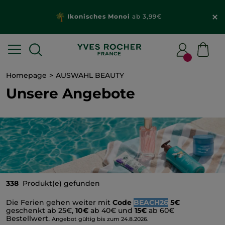
Wähle dein
Geschenk
mit deiner Bestellung
ab 20€*
Homepage
AUSWAHL BEAUTY
Unsere Angebote
338
Produkt(e) gefunden
Die Ferien gehen weiter mit
Code
BEACH26
5€
geschenkt ab 25€,
10€
ab 40€ und
15€
ab 60€
Bestellwert.
Angebot gültig bis zum 24.8.2026.