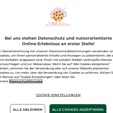
Feuchtigkeitsspendende
Menge
Selbstbräunungsgel
I
Freie Versand
Lieferung zwi
Bei uns stehen Datenschutz und nutzerorientierte
Online-Erlebnisse an erster Stelle!
Zahlung per
R
n Übereinstimmung mit unseren Datenschutzbestimmungen verwenden wi
100 % zufriede
ookies, um Ihnen personalisierte Inhalte und Anzeigen zu präsentieren, die 
hre Vorlieben angepasst sind, Ihnen mit sozialen Medien verknüpfte Dienste
Preisangaben ink
orzuschlagen und zur Webanalyse. Wenn Sie auf "Alle Cookies akzeptieren"
von 3,99 €
licken, stimmen Sie der Verwendung aller auf unserer Website platzierten
ES GELTEN UNSE
ookies zu. Um mehr über die Verwendung von Cookies zu erfahren, klicken S
WERDEN IM VER
m Banner auf "Cookie-Einstellungen" oder lesen Sie
BERECHNET.
nsere
Datenschutzhinweise
COOKIE-EINSTELLUNGEN
Natürliche
ALLE ABLEHNEN
ALLE COOKIES AKZEPTIEREN