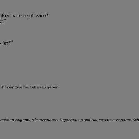
keit versorgt wird*
**
kt
**
 ist*
, ihm ein zweites Leben zu geben.
meiden. Augenpartie aussparen. Augenbrauen und Haaransatz aussparen. Schü