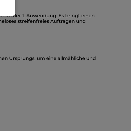
t ab der 1. Anwendung. Es bringt einen
loses streifenfreies Auftragen und
ichen Ursprungs, um eine allmähliche und