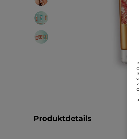
I
C
I
v
k
C
i
u
Produktdetails