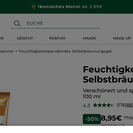
Ikonisches Monoi
ab 3,99€
EN
GESICHT
PARFUM
HAARE
MAKE-UP
bräuner
Feuchtigkeitsspendendes Selbstbräunungsgel
Feuchtigk
Selbstbrä
Verschönert und s
100 ml
(176)
B
4.3
★★★★★
★★★★★
4.3
von
8,95€
17,
-50%
5
Sternen.
89,50€ / 1l
Bewertungen
anzeigen.