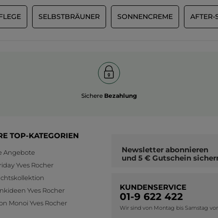
FLEGE
SELBSTBRÄUNER
SONNENCREME
AFTER-
Sichere
Bezahlung
RE TOP-KATEGORIEN
Newsletter
abonnieren
le Angebote
und
5 € Gutschein
sicher
riday Yves Rocher
htskollektion
KUNDENSERVICE
nkideen Yves Rocher
01-9 622 422
ion Monoi Yves Rocher
Wir sind von Montag bis Samstag von 0