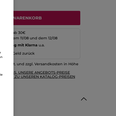
s
N DEN WARENKORB
kosten ab 30€
schen dem 11/08 und dem 12/08
echnung mit Klarna
u.a.
r
n oder Geld zurück
an
l. MwSt. und zzgl. Versandkosten in Höhe
RE AGBS. UNSERE ANGEBOTS-PREISE
ie
GLEICH ZU UNSEREN KATALOG-PREISEN