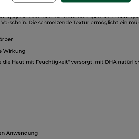
Inhaltsstoffe
ngsgel verschönert die Haut und spendet Feuchtigkei
orschein. Die schmelzende Textur ermöglicht ein mühe
örper
de Wirkung
e die Haut mit Feuchtigkeit* versorgt, mit DHA natürl
sten Anwendung