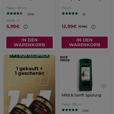
Flakon
300 ml
1 Stück
(995)
(5)
19,97€ / 1l
5,99€
12,99€
16,98€
IN DEN
IN DEN
WARENKORB
WARENKORB
Mild & Sanft Spülung
Flakon
200 ml
(139)