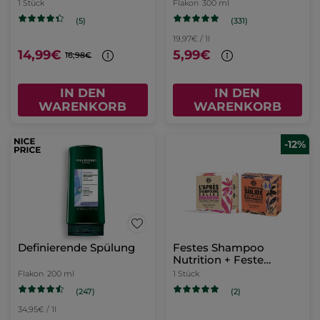
Feste Haarspülung
1 Stück
Flakon
300 ml
(331)
(5)
19,97€ / 1l
14,99€
5,99€
16,98€
IN DEN
IN DEN
WARENKORB
WARENKORB
-12%
Definierende Spülung
Festes Shampoo
Nutrition + Feste
Haarspülung
Flakon
200 ml
1 Stück
(247)
(2)
34,95€ / 1l