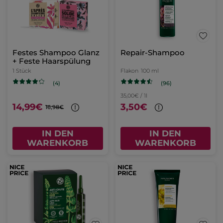
Festes Shampoo Glanz
Repair-Shampoo
+ Feste Haarspülung
1 Stück
Flakon
100 ml
(96)
(4)
35,00€ / 1l
14,99€
3,50€
16,98€
IN DEN
IN DEN
WARENKORB
WARENKORB