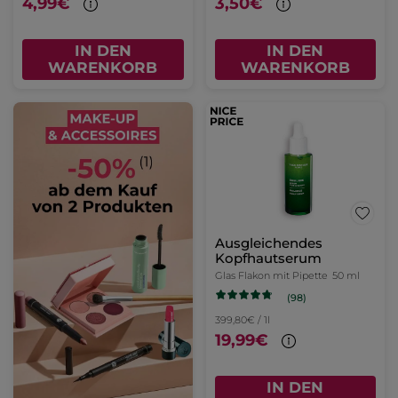
4,99€
3,50€
IN DEN
IN DEN
WARENKORB
WARENKORB
Ausgleichendes
Kopfhautserum
Glas Flakon mit Pipette
50 ml
(98)
399,80€ / 1l
19,99€
IN DEN