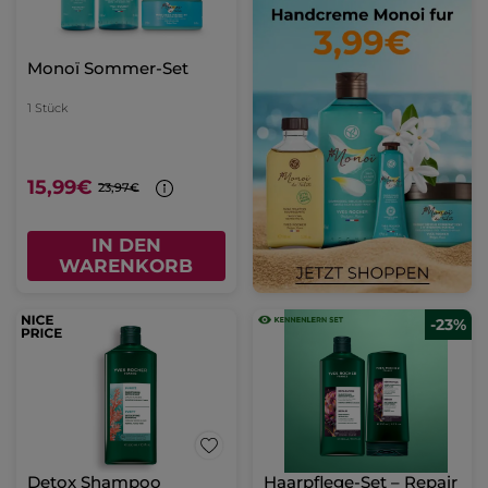
Monoï Sommer-Set
1 Stück
15,99€
23,97€
IN DEN
WARENKORB
-23%
Detox Shampoo
Haarpflege-Set – Repair