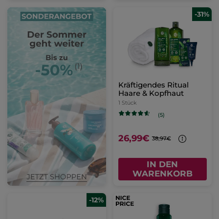
-31%
Kräftigendes Ritual
Haare & Kopfhaut
1 Stück
(5)
26,99€
38,97€
IN DEN
WARENKORB
-12%