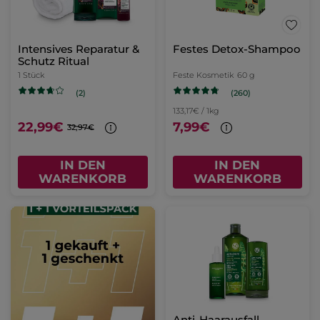
Intensives Reparatur &
Festes Detox-Shampoo
Schutz Ritual
1 Stück
Feste Kosmetik
60 g
(260)
(2)
133,17€ / 1kg
22,99€
7,99€
32,97€
IN DEN
IN DEN
WARENKORB
WARENKORB
Anti-Haarausfall-