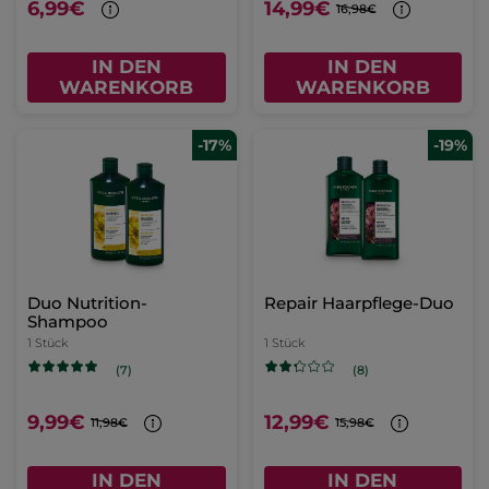
6,99€
14,99€
16,98€
IN DEN
IN DEN
WARENKORB
WARENKORB
-17%
-19%
Duo Nutrition-
Repair Haarpflege-Duo
Shampoo
1 Stück
1 Stück
(7)
(8)
9,99€
12,99€
11,98€
15,98€
IN DEN
IN DEN