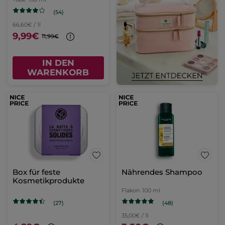
(54)
66,60€ / 1l
9,99€
11,99€
IN DEN
WARENKORB
Box für feste
Nährendes Shampoo
Kosmetikprodukte
Flakon
100 ml
(48)
(27)
35,00€ / 1l