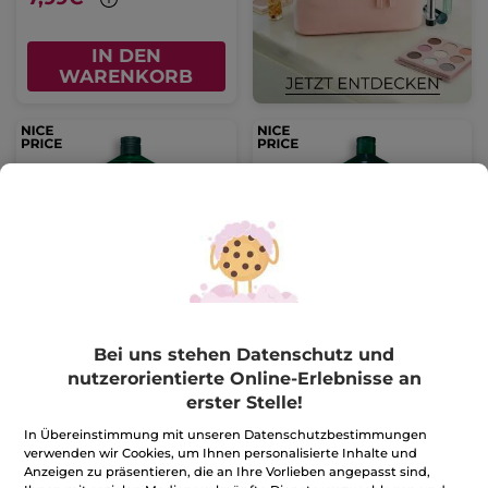
IN DEN
WARENKORB
Repair-Shampoo
Nährendes Shampoo
Flakon
300 ml
Flakon
300 ml
Bei uns stehen Datenschutz und
(1)
(633)
nutzerorientierte Online-Erlebnisse an
26,64€ / 1l
19,97€ / 1l
erster Stelle!
7,99€
5,99€
In Übereinstimmung mit unseren Datenschutzbestimmungen
verwenden wir Cookies, um Ihnen personalisierte Inhalte und
IN DEN
IN DEN
Anzeigen zu präsentieren, die an Ihre Vorlieben angepasst sind,