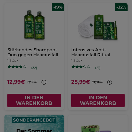
-19%
-32%
Stärkendes Shampoo-
Intensives Anti-
Duo gegen Haarausfall
Haarausfall Ritual
1 Stück
1 Stück
(32)
(21)
12,99€
25,99€
15,98€
37,98€
IN DEN
IN DEN
WARENKORB
WARENKORB