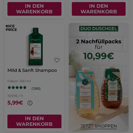
IN DEN
IN DEN
WARENKORB
WARENKORB
Mild & Sanft Shampoo
Flakon
300 ml
(1285)
19,97€ / 1l
5,99€
IN DEN
WARENKORB