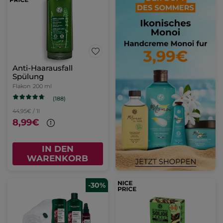
Anti-Haarausfall
Spülung
Flakon
200 ml
(188)
44,95€ / 1l
8,99€
IN DEN
WARENKORB
-30%