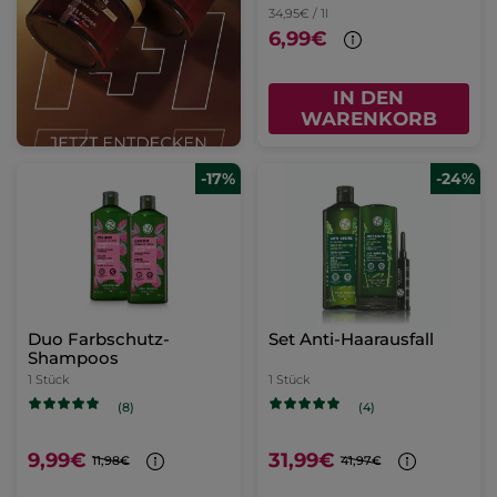
34,95€ / 1l
6,99€
IN DEN
WARENKORB
-17%
-24%
Duo Farbschutz-
Set Anti-Haarausfall
Shampoos
1 Stück
1 Stück
(8)
(4)
9,99€
31,99€
11,98€
41,97€