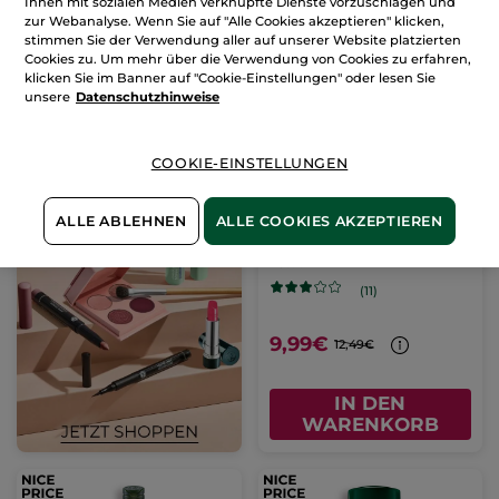
WARENKORB
WARENKORB
Ihnen mit sozialen Medien verknüpfte Dienste vorzuschlagen und
zur Webanalyse. Wenn Sie auf "Alle Cookies akzeptieren" klicken,
stimmen Sie der Verwendung aller auf unserer Website platzierten
Cookies zu. Um mehr über die Verwendung von Cookies zu erfahren,
NEUHEIT
-20%
klicken Sie im Banner auf "Cookie-Einstellungen" oder lesen Sie
unsere
Datenschutzhinweise
COOKIE-EINSTELLUNGEN
Reiseset Haarreparatur
ALLE ABLEHNEN
ALLE COOKIES AKZEPTIEREN
1 Stück
(11)
9,99€
12,49€
IN DEN
WARENKORB