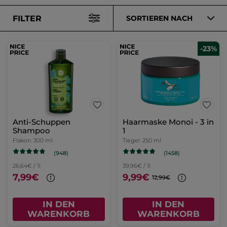
FILTER
SORTIEREN NACH
-23%
Anti-Schuppen
Haarmaske Monoi - 3 in
Shampoo
1
Flakon
300 ml
Tiegel
250 ml
(948)
(1458)
26,64€ / 1l
39,96€ / 1l
7,99€
9,99€
12,99€
IN DEN
IN DEN
WARENKORB
WARENKORB