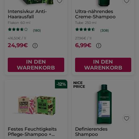
Intensivkur Anti-
Ultra-nährendes
Haarausfall
Creme-Shampoo
Flakon
60 ml
Tube
250 ml
(180)
(308)
416,50€ / 1l
27,96€ / 1l
24,99€
6,99€
IN DEN
IN DEN
WARENKORB
WARENKORB
-12%
Festes Feuchtigkeits
Definierendes
Pflege-Shampoo +
Shampoo