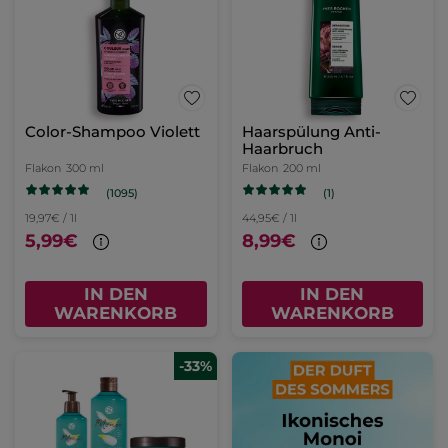
Color-Shampoo Violett
Haarspülung Anti-
Haarbruch
Flakon
300 ml
Flakon
200 ml
(1095)
(1)
19,97€ / 1l
44,95€ / 1l
5,99€
8,99€
IN DEN
IN DEN
WARENKORB
WARENKORB
-33%