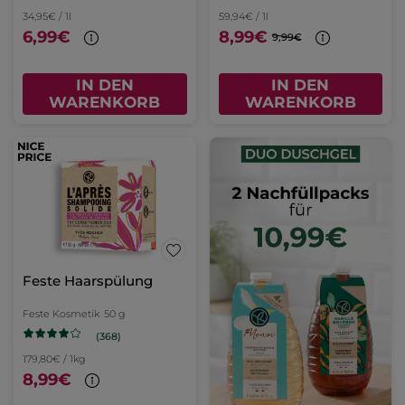
34,95€ / 1l
59,94€ / 1l
6,99€
8,99€
9,99€
IN DEN
IN DEN
WARENKORB
WARENKORB
Feste Haarspülung
Feste Kosmetik
50 g
(368)
179,80€ / 1kg
8,99€