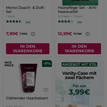
Monoï Dusch- & Duft-
Haarpflege-Set – Anti-
Set
Haarausfall
1 Stück
2x Flakon =
1 Stück
(66)
(32)
7,99€
12,99€
9,98€
16,98€
IN DEN
IN DEN
WARENKORB
WARENKORB
-17%
Glättender Haarbalsam
Tube
150 ml