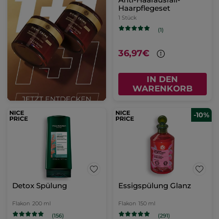
Haarpflegeset
1 Stück
(1)
36,97€
IN DEN
WARENKORB
-10%
Detox Spülung
Essigspülung Glanz
Flakon
200 ml
Flakon
150 ml
(156)
(291)