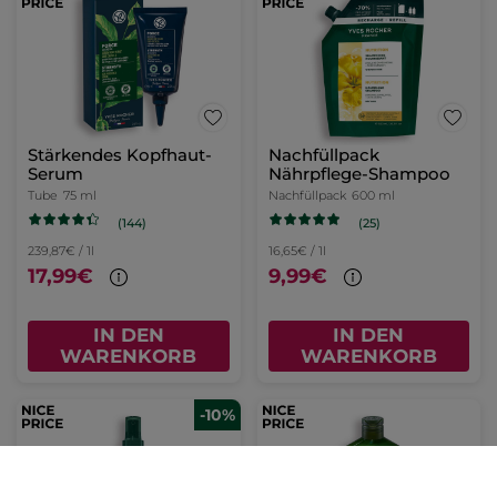
Stärkendes Kopfhaut-
Nachfüllpack
Serum
Nährpflege-Shampoo
Tube
75 ml
Nachfüllpack
600 ml
(144)
(25)
239,87€ / 1l
16,65€ / 1l
17,99€
9,99€
IN DEN
IN DEN
WARENKORB
WARENKORB
-10%