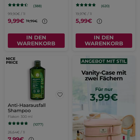
(388)
(620)
99,90€ / 1l
19,97€ / 1l
9,99€
5,99€
14,99€
IN DEN
IN DEN
WARENKORB
WARENKORB
Anti-Haarausfall
Shampoo
Flakon
300 ml
(1077)
26,64€ / 1l
7,99€