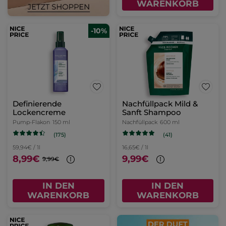
WARENKORB
-10%
Definierende
Nachfüllpack Mild &
Lockencreme
Sanft Shampoo
Pump-Flakon
150 ml
Nachfüllpack
600 ml
(175)
(41)
59,94€ / 1l
16,65€ / 1l
8,99€
9,99€
9,99€
IN DEN
IN DEN
WARENKORB
WARENKORB