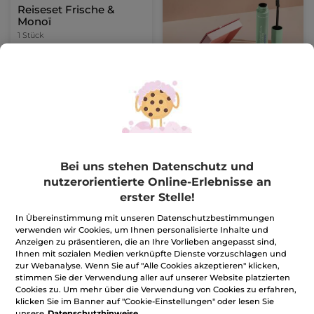
Reiseset Frische &
Monoï
1 Stück
(23)
6,99€
11,89€
IN DEN
WARENKORB
Bei uns stehen Datenschutz und
-20%
-23%
nutzerorientierte Online-Erlebnisse an
erster Stelle!
In Übereinstimmung mit unseren Datenschutzbestimmungen
verwenden wir Cookies, um Ihnen personalisierte Inhalte und
Anzeigen zu präsentieren, die an Ihre Vorlieben angepasst sind,
Ihnen mit sozialen Medien verknüpfte Dienste vorzuschlagen und
zur Webanalyse. Wenn Sie auf "Alle Cookies akzeptieren" klicken,
Trio Duschgel-
Duo Dusch-Konzentrat
stimmen Sie der Verwendung aller auf unserer Website platzierten
Konzentrat
Cookies zu. Um mehr über die Verwendung von Cookies zu erfahren,
klicken Sie im Banner auf "Cookie-Einstellungen" oder lesen Sie
1 Stück
1 Stück
unsere
Datenschutzhinweise