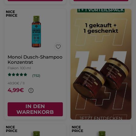
Monoi Dusch-Shampoo
Konzentrat
Flakon
100 ml
(752)
49,90€ / 1l
4,99€
IN DEN
WARENKORB