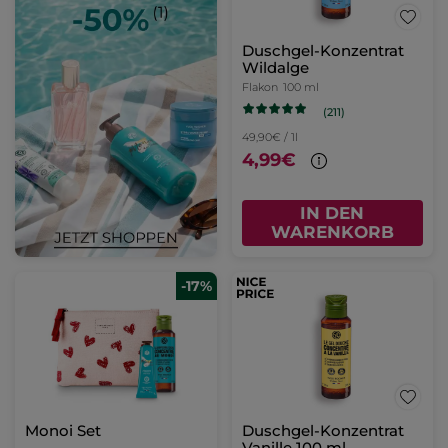
Duschgel-Konzentrat
Wildalge
Flakon
100 ml
(211)
49,90€ / 1l
4,99€
IN DEN
WARENKORB
-17%
Monoi Set
Duschgel-Konzentrat
Vanille 100 ml