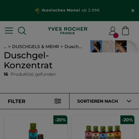
Ikonisches Monoi
ab 3,99€
...
DUSCHGELS & MEHR
Duschgel-Konzentrat
Duschgel-
Konzentrat
16
Produkt(e) gefunden
FILTER
SORTIEREN NACH
-20%
-20%