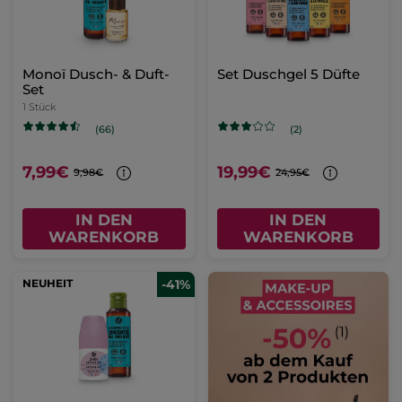
Monoï Dusch- & Duft-
Set Duschgel 5 Düfte
Set
1 Stück
(66)
(2)
7,99€
19,99€
9,98€
24,95€
IN DEN
IN DEN
WARENKORB
WARENKORB
NEUHEIT
-41%