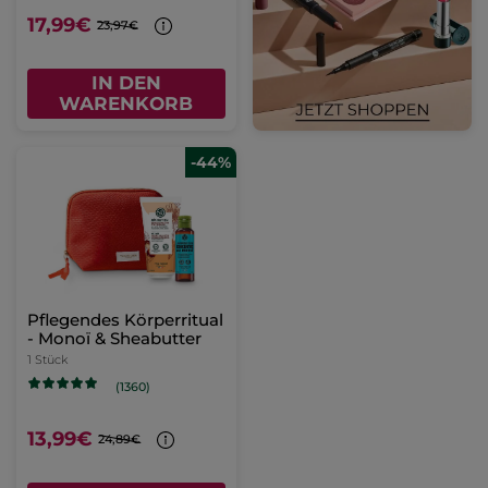
17,99€
23,97€
IN DEN
WARENKORB
-44%
Pflegendes Körperritual
- Monoï & Sheabutter
1 Stück
(1360)
13,99€
24,89€