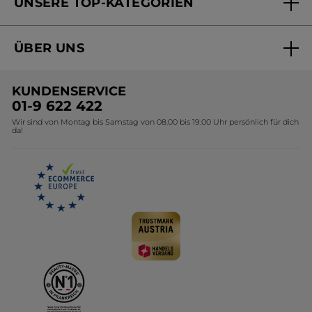
UNSERE TOP-KATEGORIEN
Versandhandel Preisliste
Online Preisliste
Aktuelle Angebote
ÜBER UNS
Black Friday Yves Rocher
Unsere Marke
Weihnachtskollektion
KUNDENSERVICE
Umweltstiftung YR
Geschenkideen Yves Rocher
01-9 622 422
Wir sind von Montag bis Samstag von 08.00 bis 19.00 Uhr persönlich für dich
Affiliate Programm
Kollektion Monoi Yves Rocher
da!
Karriere