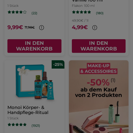
1 Stück
Flakon
100 ml
(180)
(22)
49,90€ / 1l
9,99€
4,99€
11,98€
IN DEN
IN DEN
WARENKORB
WARENKORB
-25%
Monoï Körper- &
Handpflege-Ritual
1 Stück
(1921)