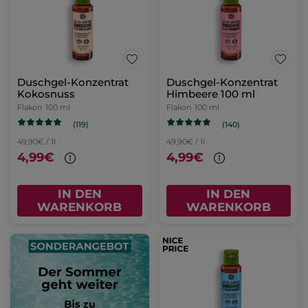
Duschgel-Konzentrat
Duschgel-Konzentrat
Kokosnuss
Himbeere 100 ml
Flakon
100 ml
Flakon
100 ml
(119)
(140)
49,90€ / 1l
49,90€ / 1l
4,99€
4,99€
IN DEN
IN DEN
WARENKORB
WARENKORB