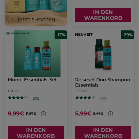
IN DEN
WARENKORB
-17%
NEUHEIT
-29%
Monoi Essentials-Set
Reiseset Duo Shampoo
Essentials
1 Stück
1 Stück
(23)
(20)
9,99€
5,99€
11,97€
8,49€
IN DEN
IN DEN
WARENKORB
WARENKORB