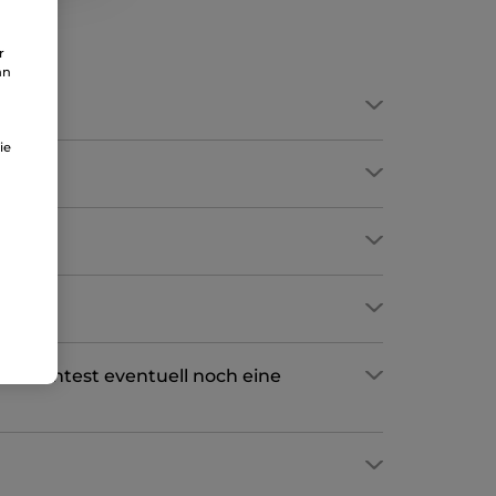
r
an
ie
d möchtest eventuell noch eine