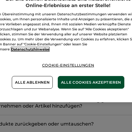
Online-Erlebnisse an erster Stelle!
gsten Fragen
n Übereinstimmung mit unseren Datenschutzbestimmungen verwenden wi
ookies, um Ihnen personalisierte Inhalte und Anzeigen zu präsentieren, die 
hre Vorlieben angepasst sind, Ihnen mit sozialen Medien verknüpfte Dienste
ert es, bis ich mein Yves Rocher-Paket erhalte?
orzuschlagen und zur Webanalyse. Wenn Sie auf "Alle Cookies akzeptieren"
licken, stimmen Sie der Verwendung aller auf unserer Website platzierten
ookies zu. Um mehr über die Verwendung von Cookies zu erfahren, klicken S
m Banner auf "Cookie-Einstellungen" oder lesen Sie
d die Versandkosten?
nsere
Datenschutzhinweise
ngsmöglichkeiten stehen mir zur Verfügung?
COOKIE-EINSTELLUNGEN
n Mindestbestellwert?
ALLE ABLEHNEN
ALLE COOKIES AKZEPTIEREN
n Fehler bei deiner Onlineshop-Bestellung gemacht un
rnehmen oder Artikel hinzufügen?
odukte zurückgeben oder umtauschen?