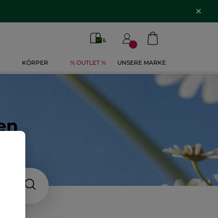
KÖRPER
% OUTLET %
UNSERE MARKE
en