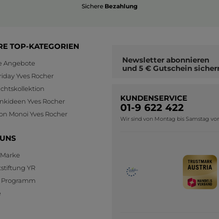
Sichere
Bezahlung
RE TOP-KATEGORIEN
Newsletter
abonnieren
le Angebote
und
5 € Gutschein
sicher
riday Yves Rocher
htskollektion
KUNDENSERVICE
nkideen Yves Rocher
01-9 622 422
ion Monoi Yves Rocher
Wir sind von Montag bis Samstag von 0
 UNS
 Marke
stiftung YR
te Programm
e