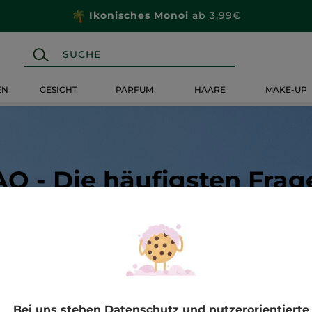
Ikonisches Monoi
ab 3,99€
EN
GESICHT
PARFUM
HAARE
MAKE-UP
AQ - Die häufigsten Frag
Bei uns stehen Datenschutz und nutzerorientierte