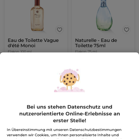
Eau de Toilette Vague
Naturelle - Eau de
d'été Monoi
Toilette 75ml
Flakon
100 ml
Flakon
75 ml
(1820)
(224)
199,90€ / 1l
505,34€ / 1l
19,99€
37,90€
24,99€
IN DEN
IN DEN
WARENKORB
WARENKORB
Bei uns stehen Datenschutz und
nutzerorientierte Online-Erlebnisse an
erster Stelle!
In Übereinstimmung mit unseren Datenschutzbestimmungen
verwenden wir Cookies, um Ihnen personalisierte Inhalte und