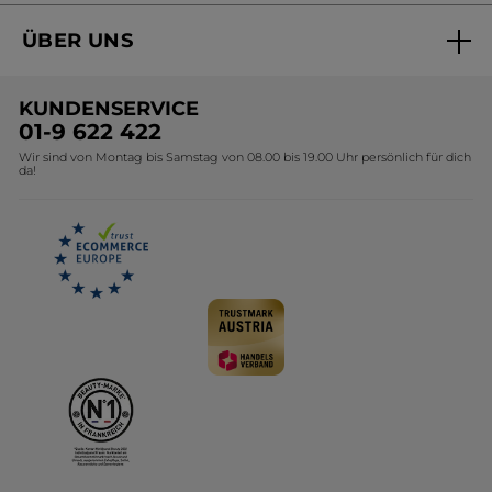
Aktuelle Angebote
ÜBER UNS
Black Friday Yves Rocher
Unsere Marke
Weihnachtskollektion
KUNDENSERVICE
Umweltstiftung YR
Geschenkideen Yves Rocher
01-9 622 422
Wir sind von Montag bis Samstag von 08.00 bis 19.00 Uhr persönlich für dich
Affiliate Programm
Kollektion Monoi Yves Rocher
da!
Karriere