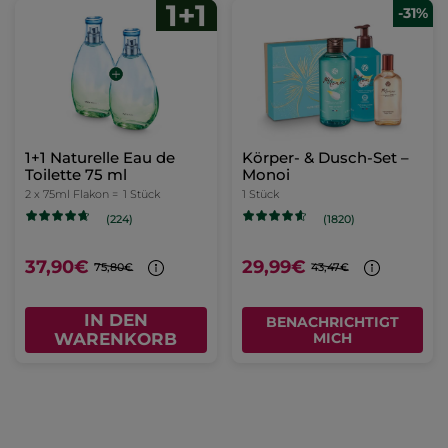
-31%
1+1 Naturelle Eau de
Körper- & Dusch-Set –
Toilette 75 ml
Monoi
2 x 75ml Flakon =
1 Stück
1 Stück
(224)
(1820)
37,90€
29,99€
75,80€
43,47€
IN DEN
BENACHRICHTIGT
WARENKORB
MICH