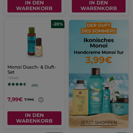
IN DEN
IN DEN
WARENKORB
WARENKORB
-20%
Monoï Dusch- & Duft-
Set
1 Stück
(66)
7,99€
9,98€
IN DEN
WARENKORB