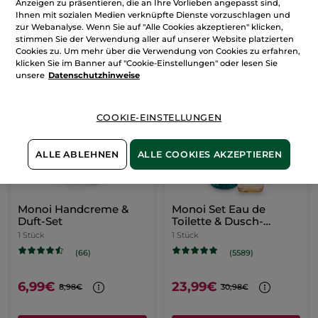
Anzeigen zu präsentieren, die an Ihre Vorlieben angepasst sind,
Ihnen mit sozialen Medien verknüpfte Dienste vorzuschlagen und
zur Webanalyse. Wenn Sie auf "Alle Cookies akzeptieren" klicken,
stimmen Sie der Verwendung aller auf unserer Website platzierten
Cookies zu. Um mehr über die Verwendung von Cookies zu erfahren,
klicken Sie im Banner auf "Cookie-Einstellungen" oder lesen Sie
unsere
Datenschutzhinweise
-22%
-23%
COOKIE-EINSTELLUNGEN
ALLE ABLEHNEN
ALLE COOKIES AKZEPTIEREN
Monoi Handcreme &
Monoi Set Eau de
Duft-Set
Toilette & Dusch-
Shampoo
1 Stück
1 Stück
(66)
(5589)
6,99€
23,99€
8,98€
30,98€