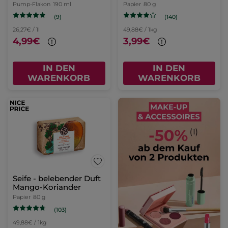
Pump-Flakon
190 ml
Papier
80 g
(9)
(140)
26,27€ / 1l
49,88€ / 1kg
4,99€
3,99€
IN DEN
IN DEN
WARENKORB
WARENKORB
Seife - belebender Duft
Mango-Koriander
Papier
80 g
(103)
49,88€ / 1kg