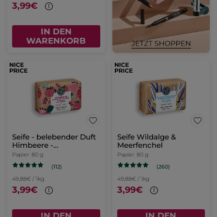
3,99€
IN DEN
WARENKORB
Seife - belebender Duft
Seife Wildalge &
Himbeere -
Meerfenchel
Pfefferminze
Papier
80 g
Papier
80 g
(112)
(260)
49,88€ / 1kg
49,88€ / 1kg
3,99€
3,99€
IN DEN
IN DEN