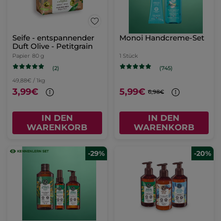
Seife - entspannender
Monoi Handcreme-Set
Duft Olive - Petitgrain
Papier
80 g
1 Stück
(2)
(745)
49,88€ / 1kg
3,99€
5,99€
6,98€
IN DEN
IN DEN
WARENKORB
WARENKORB
-29%
-20%