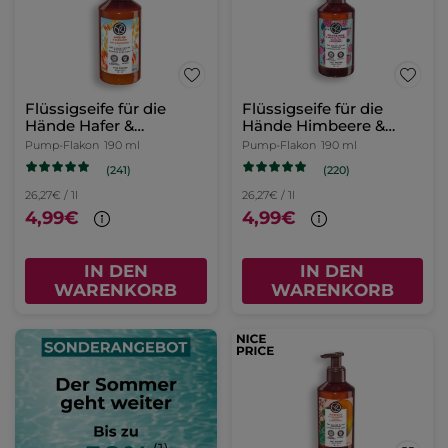
Flüssigseife für die
Flüssigseife für die
Hände Hafer &
Hände Himbeere &
Buchweizen
Pfefferminze
Pump-Flakon
190 ml
Pump-Flakon
190 ml
(241)
(220)
26,27€ / 1l
26,27€ / 1l
4,99€
4,99€
IN DEN
IN DEN
WARENKORB
WARENKORB