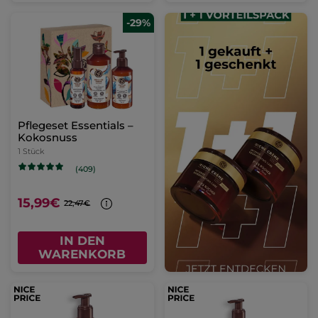
-29%
Pflegeset Essentials –
Kokosnuss
1 Stück
(409)
15,99€
22,47€
IN DEN
WARENKORB