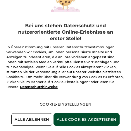
26,27€ / 1l
26,27€ / 1l
4,99€
4,99€
Bei uns stehen Datenschutz und
IN DEN
IN DEN
nutzerorientierte Online-Erlebnisse an
WARENKORB
WARENKORB
erster Stelle!
In Übereinstimmung mit unseren Datenschutzbestimmungen
-33%
verwenden wir Cookies, um Ihnen personalisierte Inhalte und
Anzeigen zu präsentieren, die an Ihre Vorlieben angepasst sind,
Ihnen mit sozialen Medien verknüpfte Dienste vorzuschlagen und
zur Webanalyse. Wenn Sie auf "Alle Cookies akzeptieren" klicken,
stimmen Sie der Verwendung aller auf unserer Website platzierten
Cookies zu. Um mehr über die Verwendung von Cookies zu erfahren,
klicken Sie im Banner auf "Cookie-Einstellungen" oder lesen Sie
unsere
Datenschutzhinweise
Monoï Sommer-Set
1 Stück
COOKIE-EINSTELLUNGEN
ALLE ABLEHNEN
ALLE COOKIES AKZEPTIEREN
15,99€
23,97€