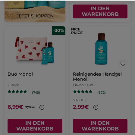
IN DEN
WARENKORB
-30%
Duo Monoï
Reinigendes Handgel
Monoi
1 Stück
Flakon
50 ml
(972)
(745)
59,80€ / 1l
6,99€
2,99€
9,98€
IN DEN
IN DEN
WARENKORB
WARENKORB