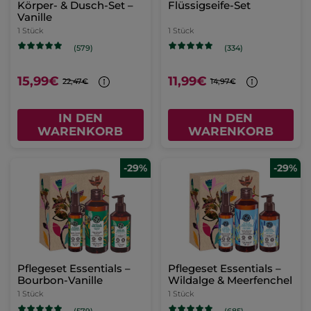
Körper- & Dusch-Set –
Flüssigseife-Set
Vanille
1 Stück
1 Stück
(579)
(334)
15,99€
11,99€
22,47€
14,97€
IN DEN
IN DEN
WARENKORB
WARENKORB
-29%
-29%
Pflegeset Essentials –
Pflegeset Essentials –
Bourbon-Vanille
Wildalge & Meerfenchel
1 Stück
1 Stück