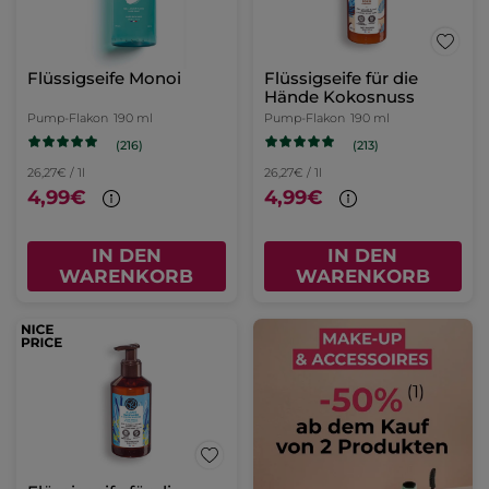
Flüssigseife Monoi
Flüssigseife für die
Hände Kokosnuss
Pump-Flakon
190 ml
Pump-Flakon
190 ml
(216)
(213)
26,27€ / 1l
26,27€ / 1l
4,99€
4,99€
IN DEN
IN DEN
WARENKORB
WARENKORB