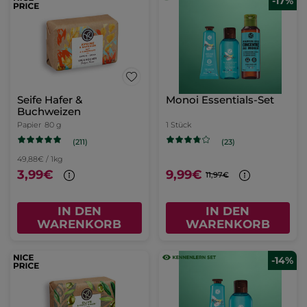
-17%
Seife Hafer &
Monoi Essentials-Set
Buchweizen
Papier
80 g
1 Stück
(211)
(23)
49,88€ / 1kg
3,99€
9,99€
11,97€
IN DEN
IN DEN
WARENKORB
WARENKORB
-14%