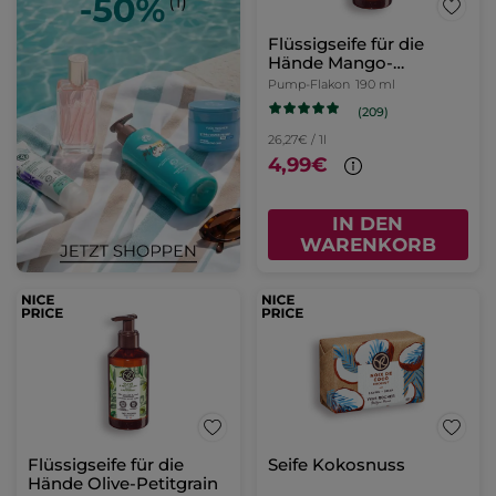
Flüssigseife für die
Hände Mango-
Koriander
Pump-Flakon
190 ml
(209)
26,27€ / 1l
4,99€
IN DEN
WARENKORB
Flüssigseife für die
Seife Kokosnuss
Hände Olive-Petitgrain