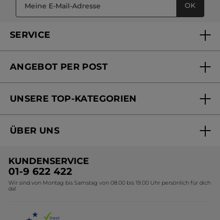
OK
SERVICE
FAQs und Kontakt
ANGEBOT PER POST
Mein Konto
Versandhandel Sendung verfolgen
Online Beauty Beratung
UNSERE TOP-KATEGORIEN
Versandhandel Preisliste
Online Preisliste
Aktuelle Angebote
ÜBER UNS
Black Friday Yves Rocher
Unsere Marke
Weihnachtskollektion
KUNDENSERVICE
Umweltstiftung YR
Geschenkideen Yves Rocher
01-9 622 422
Wir sind von Montag bis Samstag von 08.00 bis 19.00 Uhr persönlich für dich
Affiliate Programm
Kollektion Monoi Yves Rocher
da!
Karriere