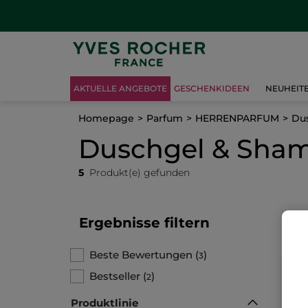
AKTUELLE ANGEBOTE
GESCHENKIDEEN
NEUHEIT
Homepage
Parfum
HERRENPARFUM
Du
Duschgel & Sha
5
Produkt(e) gefunden
Ergebnisse filtern
Beste Bewertungen
(
)
3
Bestseller
(
)
2
Produktlinie