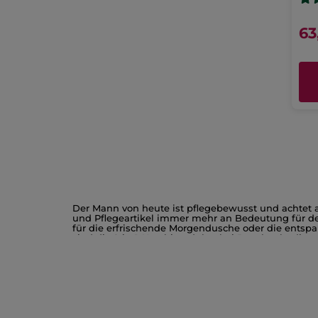
63
Der Mann von heute ist pflegebewusst und achtet 
und Pflegeartikel immer mehr an Bedeutung für de
für die erfrischende Morgendusche oder die entsp
sind die 2-in-1-Kombiprodukte bei Duschgels, die 
einmal mehr die praktische Veranlagung des Mannes
kommen. Die speziellen Aromen für ihn strahlen St
Energiespendenden Duschgel kann der Tag für den 
Kosmetik ist nachweislich besonders gut verträgli
Aufregende Düfte betonen die natürliche Männlichk
Richtige bereit. Ob Sie sich einen Hauch von Ele
Yves Rocher bevorzugen, hier bekommen Sie ausges
natürlicher Eau de Toilettes á la Comme une Évi