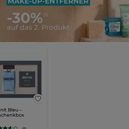
nit Bleu –
schenkbox
(8)