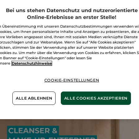
Bei uns stehen Datenschutz und nutzerorientierte
Online-Erlebnisse an erster Stelle!
n Übereinstimmung mit unseren Datenschutzbestimmungen verwenden wi
ookies, um Ihnen personalisierte Inhalte und Anzeigen zu präsentieren, die 
hre Vorlieben angepasst sind, Ihnen mit sozialen Medien verknüpfte Dienste
orzuschlagen und zur Webanalyse. Wenn Sie auf "Alle Cookies akzeptieren"
1 Dusch-Shampoo
Bois de Sauge -
Hoggar
licken, stimmen Sie der Verwendung aller auf unserer Website platzierten
ggar 200 ml
Dusch-Shampoo
Sham
ookies zu. Um mehr über die Verwendung von Cookies zu erfahren, klicken S
Tuben =
1 Stück
Tube
200 ml
Tube
200
m Banner auf "Cookie-Einstellungen" oder lesen Sie
nsere
Datenschutzhinweise
(201)
79,50€ / 1l
79,50€ / 1
,90€
15,90€
15,9
31,80€
COOKIE-EINSTELLUNGEN
IN DEN
IN DEN
ALLE ABLEHNEN
ALLE COOKIES AKZEPTIEREN
WARENKORB
WARENKORB
W