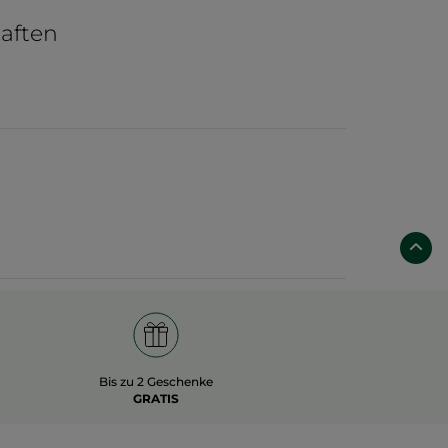
ein gesundes und belebendes Duschvergnügen.
 vitalisierende Aroma der Zitrone, verfeinert mit
aften
iene- und Pflegeprodukten von Yves Rocher.
Bis zu 2 Geschenke
GRATIS