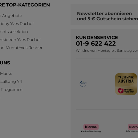
RE TOP-KATEGORIEN
Newsletter
abonnieren
le Angebote
und
5 € Gutschein
sicher
riday Yves Rocher
htskollektion
KUNDENSERVICE
nkideen Yves Rocher
01-9 622 422
ion Monoi Yves Rocher
Wir sind von Montag bis Samstag von 0
 UNS
 Marke
stiftung YR
te Programm
e