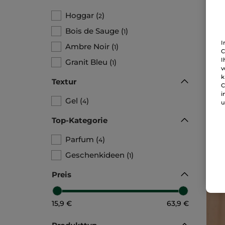
Hoggar
(
)
2
Bois de Sauge
(
)
1
I
Ambre Noir
(
)
1
C
I
Granit Bleu
(
)
1
v
1+
k
Ho
Textur
C
2 x 
i
Gel
(
)
4
u
Top-Kategorie
15
Parfum
(
)
4
Geschenkideen
(
)
1
Preis
15,9 €
63,9 €