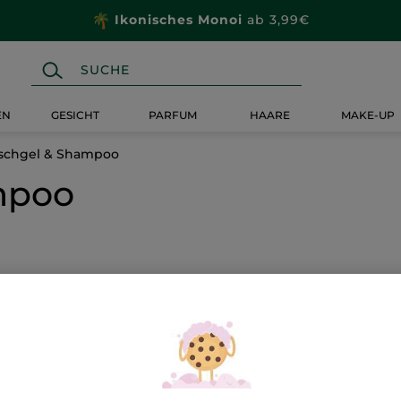
Ikonisches Monoi
ab 3,99€
EN
GESICHT
PARFUM
HAARE
MAKE-UP
schgel & Shampoo
mpoo
BESTSELLER
BEST