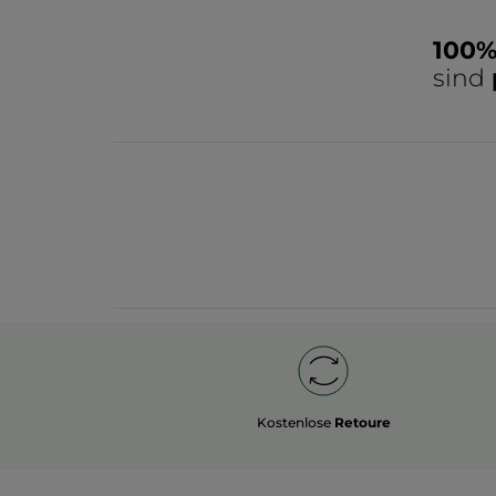
Mann das besondere Etwas. Pflanzliche Naturprod
Kühle Minze verleiht den morgendlichen Frischekic
100
einer Note Moschus, belebt die Sinne. Pflegen Sie
sind
Kostenlose
Retoure