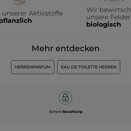
ukte wie feuchtigkeitsspendender Bio-Aloe Vera vermitteln ihm 
k, der anregende Duft vom Geißblatt beschwingt das Gemüt und das
Wir bewirtsch
%
unserer Aktivstoffe
 beim Duschen bewusst Körper und Seele mit den pflanzlichen Hyg
unsere Felder
pflanzlich
biologisch
Mehr entdecken
HERRENPARFUM
EAU DE TOILETTE HERREN
Sichere
Bezahlung