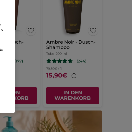
r
an
 - Dusch-
Ambre Noir - Dusch-
poo
Shampoo
ie
 ml
Tube
200 ml
(177)
(244)
l
79,50€ / 1l
0€
15,90€
IN DEN
IN DEN
ARENKORB
WARENKORB