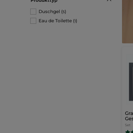
Produkttyp
Duschgel
(
)
5
Eau de Toilette
(
)
1
Gra
Ge
Set