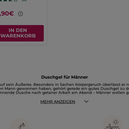
,90€
IN DEN
WARENKORB
Duschgel für Männer
auf sein Äußeres. Besonders in Sachen Körpergeruch überlässt er 
n Mann gewonnen haben, gehört gerade ein gutes Duschgel zu den
annende Dusche nach getaner Arbeit am Abend – Männer wollen gu
sowohl für den Körper als auch für die tägliche Haarwäsche verwen
. Bei Yves Rocher bieten wir Ihnen dynamisch kraftvolle Düfte, d
MEHR ANZEIGEN
ärke aus und vermitteln ein verlässliches Selbstbewusstsein. Nac
Mann beginnen. Setzen Sie gerade bei parfümiertem Duschgel gan
ch und schont selbst empfindliche Haut. Strenge dermatologische 
eit, ohne dabei aufdringlich zu wirken. Das große Online-Angebot
ganz für Haut und Haar wünschen, das Aroma erfrischender Limette
uchte Qualitätsprodukte der Pflanzen-Kosmetik. Lassen Sie sich
dence Homme Green, Ambre Noir oder auch Yves Rocher Homme. Herr