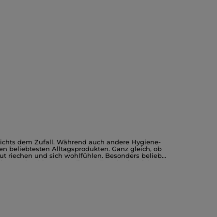
nichts dem Zufall. Während auch andere Hygiene-
 beliebtesten Alltagsprodukten. Ganz gleich, ob
t riechen und sich wohlfühlen. Besonders beliebt
det werden können. In diesem Trend zeigt sich
ie bspw. mit einer männlich holzigen Note daher
h einer erfrischenden Dusche mit einem
z bewusst auf natürliche Qualität. Pflanzen-
Tests gewährleisten das gesunde Duscherlebnis.
 bei Yves Rocher hält für jeden Typ Mann das
 am Morgen oder einen anderen exklusiven Duft von
 überzeugen von den eleganten Duftnoten
liche Düfte pH-neutraler Duschgels verleihen dem