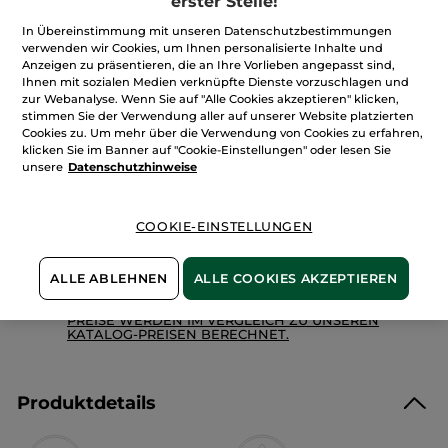
erster Stelle!
anzeigen.
Menge
Duschgel
In Übereinstimmung mit unseren Datenschutzbestimmungen
Kokosnuss
verwenden wir Cookies, um Ihnen personalisierte Inhalte und
Anzeigen zu präsentieren, die an Ihre Vorlieben angepasst sind,
Ihnen mit sozialen Medien verknüpfte Dienste vorzuschlagen und
IN DEN WARENKORB
zur Webanalyse. Wenn Sie auf "Alle Cookies akzeptieren" klicken,
stimmen Sie der Verwendung aller auf unserer Website platzierten
Cookies zu. Um mehr über die Verwendung von Cookies zu erfahren,
klicken Sie im Banner auf "Cookie-Einstellungen" oder lesen Sie
Freie Versandkosten ab 30€
unsere
Datenschutzhinweise
Lieferung zwischen dem 12/08 und dem 13/08
Zahlung per
Rechnung mit Klarna
u.a.
COOKIE-EINSTELLUNGEN
100 % zufrieden oder Geld zurück
Preisangaben inkl. MwSt. und zzgl. Versandkosten in
ALLE ABLEHNEN
ALLE COOKIES AKZEPTIEREN
Höhe von 3,99 €
ES GELTEN UNSERE AGBS. UNSERE ANGEBOTS-
PREISE WERDEN IM VERGLEICH ZU UNSEREN
KATALOG-PREISEN BERECHNET.
Produktdetails