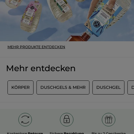
MEHR PRODUKTE ENTDECKEN
Mehr entdecken
M
KÖRPER
DUSCHGELS & MEHR
DUSCHGEL
Kostenlose
Retoure
Sichere
Bezahlung
Bis zu 2 Geschenke