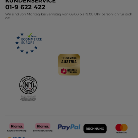
KUNDENSERVICE
Umweltstiftung YR
Geschenkideen Yves Rocher
01-9 622 422
Wir sind von Montag bis Samstag von 08.00 bis 19.00 Uhr persönlich für dich
Affiliate Programm
Kollektion Monoi Yves Rocher
da!
Karriere