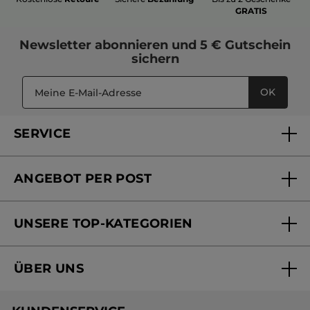
GRATIS
Newsletter
abonnieren und
5 € Gutschein
sichern
OK
SERVICE
FAQs und Kontakt
ANGEBOT PER POST
Mein Konto
Versandhandel Sendung verfolgen
Online Beauty Beratung
UNSERE TOP-KATEGORIEN
Versandhandel Preisliste
Online Preisliste
Aktuelle Angebote
ÜBER UNS
Black Friday Yves Rocher
Unsere Marke
Weihnachtskollektion