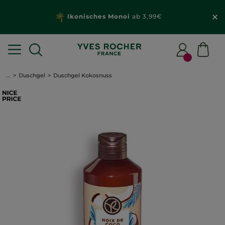
Ikonisches Monoi
ab 3,99€
...
Duschgel
Duschgel Kokosnuss