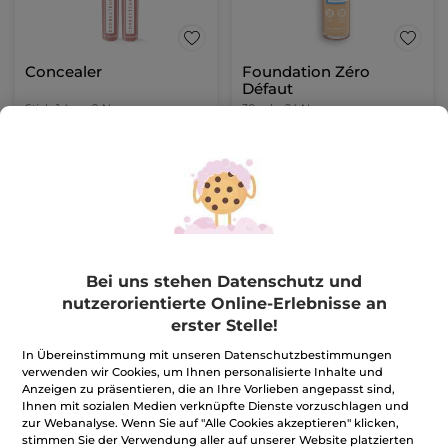
Concealer
Foundation Zéro
Défaut
Stick
1.4 g
- 9 Nuancen
30 ml
- 24 Nuancen
(4)
1.135,72€ / 100g
93,00€ / 100ml
15,90€
27,90€
-
50% ab 2 Produkten deiner Wahl
-
50% ab 2 Produkten deiner Wahl
FARBE WÄHLEN
FARBE WÄHLEN
(9)
(24)
Bei uns stehen Datenschutz und
nutzerorientierte Online-Erlebnisse an
erster Stelle!
In Übereinstimmung mit unseren Datenschutzbestimmungen
verwenden wir Cookies, um Ihnen personalisierte Inhalte und
Anzeigen zu präsentieren, die an Ihre Vorlieben angepasst sind,
Ihnen mit sozialen Medien verknüpfte Dienste vorzuschlagen und
zur Webanalyse. Wenn Sie auf "Alle Cookies akzeptieren" klicken,
stimmen Sie der Verwendung aller auf unserer Website platzierten