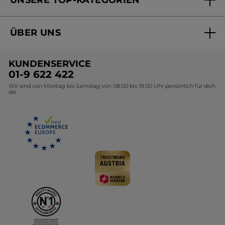
Versandhandel Preisliste
Online Preisliste
Aktuelle Angebote
ÜBER UNS
Black Friday Yves Rocher
Unsere Marke
Weihnachtskollektion
KUNDENSERVICE
Umweltstiftung YR
Geschenkideen Yves Rocher
01-9 622 422
Wir sind von Montag bis Samstag von 08.00 bis 19.00 Uhr persönlich für dich
Affiliate Programm
Kollektion Monoi Yves Rocher
da!
Karriere