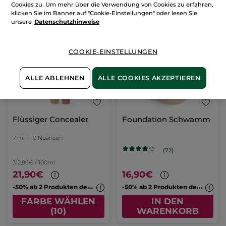
Cookies zu. Um mehr über die Verwendung von Cookies zu erfahren,
klicken Sie im Banner auf "Cookie-Einstellungen" oder lesen Sie
unsere
Datenschutzhinweise
COOKIE-EINSTELLUNGEN
ALLE ABLEHNEN
ALLE COOKIES AKZEPTIEREN
Flüssiger Concealer
Foundation Schwamm
7 ml
- 10 Nuancen
(72)
312,86€ / 100ml
21,90€
16,90€
-
50% ab 2 Produkten deiner Wahl
-
50% ab 2 Produkten deiner Wahl
FARBE WÄHLEN
IN DEN
(10)
WARENKORB