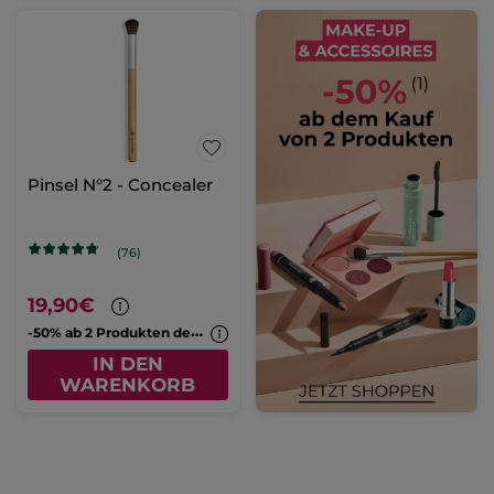
Pinsel N°2 - Concealer
(76)
19,90€
-
50% ab 2 Produkten deiner Wahl
IN DEN
WARENKORB