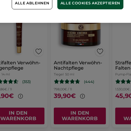
ALLE ABLEHNEN
ALLE COOKIES AKZEPTIEREN
STSELLER
BESTSELLER
BEST
ifalten Verwöhn-
Antifalten Verwöhn-
Straff
genpflege
Nachtpflege
Falte
14 ml
Tiegel
50 ml
Pump-Fl
(353)
(444)
,86€ / 1l
798,00€ / 1l
1.530,00€ /
,90€
39,90€
45,9
IN DEN
IN DEN
WARENKORB
WARENKORB
W