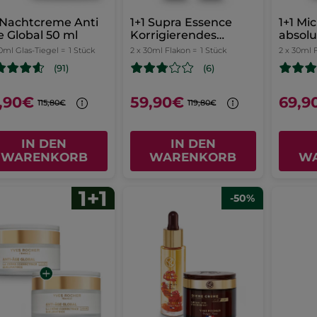
 Nachtcreme Anti
1+1 Supra Essence
1+1 Mi
 Global 50 ml
Korrigierendes
absolu
Serum 30ml
Ausst
0ml Glas-Tiegel =
1 Stück
2 x 30ml Flakon =
1 Stück
2 x 30ml 
(91)
(6)
,90€
59,90€
69,9
115,80€
119,80€
IN DEN
IN DEN
WARENKORB
WARENKORB
W
-50%