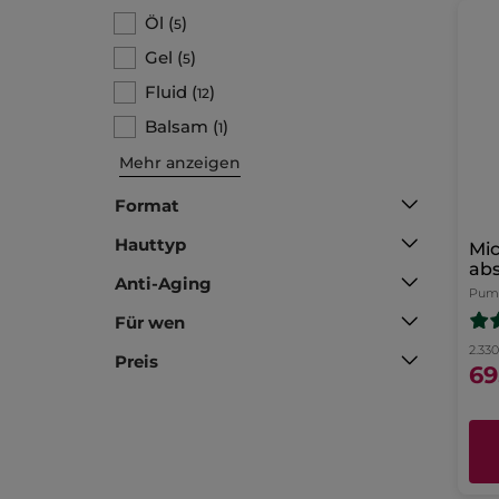
Öl
(
)
5
Gel
(
)
5
Fluid
(
)
12
Balsam
(
)
1
Mehr anzeigen
Format
Hauttyp
Mic
abs
Anti-Aging
Au
Pump
Für wen
2.330
Preis
69