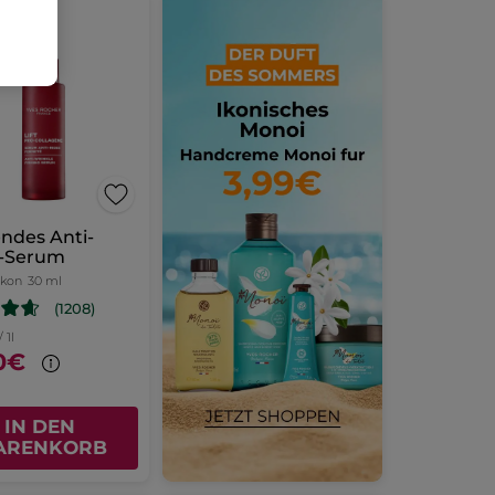
SELLER
endes Anti-
n-Serum
akon
30 ml
(1208)
 1l
0€
IN DEN
ARENKORB