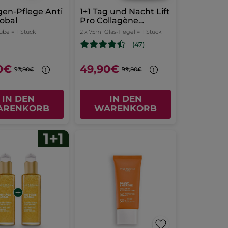
gen-Pflege Anti
1+1 Tag und Nacht Lift
obal
Pro Collagène
Intensivpflege 75 ml
Tube =
1 Stück
2 x 75ml Glas-Tiegel =
1 Stück
(47)
0€
49,90€
93,80€
99,80€
IN DEN
IN DEN
ARENKORB
WARENKORB