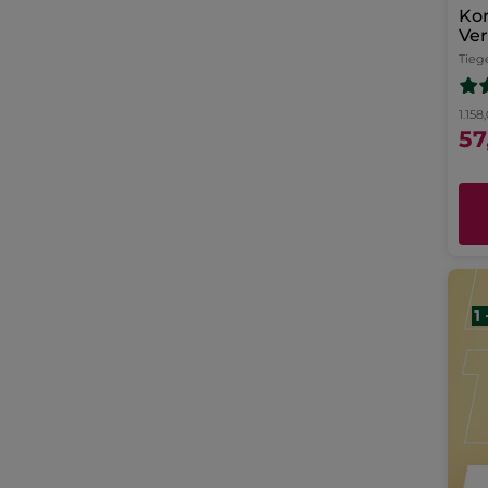
Kor
Ve
Na
Tieg
1.158
57