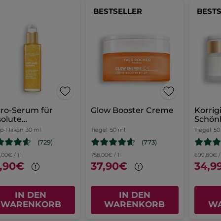
BESTSELLER
BEST
ro-Serum für
Glow Booster Creme
Korrig
olute
Schön
sstrahlung
Tag - 
-Flakon
30 ml
Tiegel
50 ml
Tiegel
50
(729)
(773)
,00€ / 1l
758,00€ / 1l
699,80€ / 
,90€
37,90€
34,9
IN DEN
IN DEN
WARENKORB
WARENKORB
W