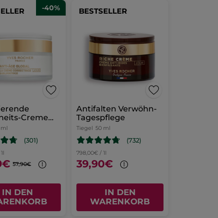
-40%
SELLER
BESTSELLER
ierende
Antifalten Verwöhn-
heits-Creme
Tagespflege
Alle Hauttypen
 ml
Tiegel
50 ml
(301)
(732)
1l
798,00€ / 1l
9€
39,90€
57,90€
IN DEN
IN DEN
ARENKORB
WARENKORB