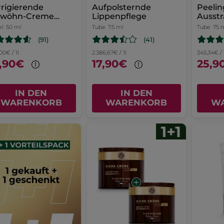
rigierende
Aufpolsternde
Peeli
rwöhn-Creme
Lippenpflege
Ausst
cht
el
50 ml
Tube
7.5 ml
Tube
75 
(91)
(41)
,00€ / 1l
2.386,67€ / 1l
345,34€ / 
,90€
17,90€
25,9
IN DEN
IN DEN
WARENKORB
WARENKORB
W