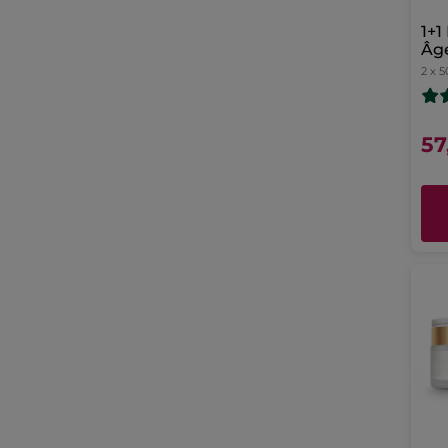
1+1
Âge
2 x 5
57