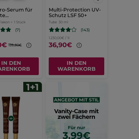
cro-Serum für
Multi-Protection UV-
te
Schutz LSF 50+​
rahlung
Flakon =
1 Stück
Tube
30 ml
(143)
(7)
1.230,00€ / 1l
0€
36,90€
139,80€
IN DEN
IN DEN
ARENKORB
WARENKORB