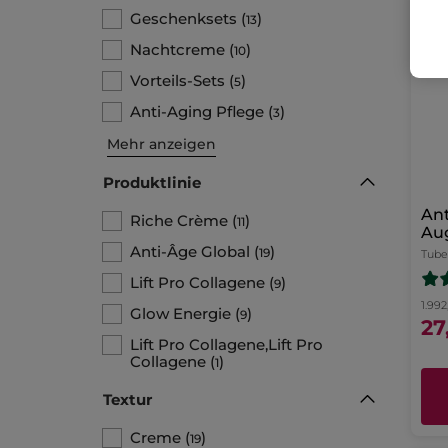
BE
Geschenksets
(
)
13
Nachtcreme
(
)
10
Vorteils-Sets
(
)
5
Anti-Aging Pflege
(
)
3
Mehr anzeigen
Produktlinie
Ant
Riche Crème
(
)
11
Au
Anti-Âge Global
(
)
19
Tube
Lift Pro Collagene
(
)
9
1.992
Glow Energie
(
)
9
27
Lift Pro Collagene,Lift Pro
Collagene
(
)
1
Textur
Creme
(
)
19