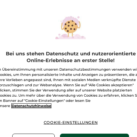
STSELLER
BESTSELLER
BEST
Bei uns stehen Datenschutz und nutzerorientierte
Online-Erlebnisse an erster Stelle!
 und Nacht Riche
Tag und Nacht Anti
Tag un
me Intensivpflege
Âge Global
Pro Co
n Übereinstimmung mit unseren Datenschutzbestimmungen verwenden wi
ml
Intensivpflege
Intens
ookies, um Ihnen personalisierte Inhalte und Anzeigen zu präsentieren, die 
el
75 ml
Tiegel
75 ml
Tiegel
75
hre Vorlieben angepasst sind, Ihnen mit sozialen Medien verknüpfte Dienste
(1829)
(906)
orzuschlagen und zur Webanalyse. Wenn Sie auf "Alle Cookies akzeptieren"
licken, stimmen Sie der Verwendung aller auf unserer Website platzierten
4€ / 1l
932,00€ / 1l
665,34€ / 
ookies zu. Um mehr über die Verwendung von Cookies zu erfahren, klicken S
,90€
69,90€
49,9
m Banner auf "Cookie-Einstellungen" oder lesen Sie
nsere
Datenschutzhinweise
IN DEN
IN DEN
WARENKORB
WARENKORB
W
COOKIE-EINSTELLUNGEN