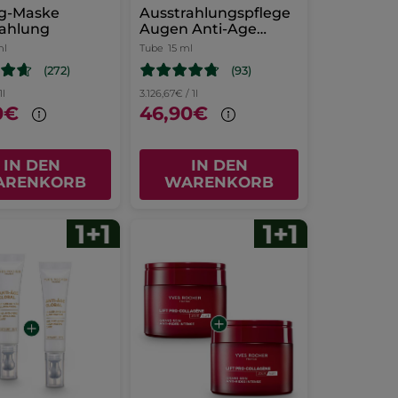
ng-Maske
Ausstrahlungspflege
rahlung
Augen Anti-Age
Global
ml
Tube
15 ml
(272)
(93)
1l
3.126,67€ / 1l
0€
46,90€
IN DEN
IN DEN
ARENKORB
WARENKORB