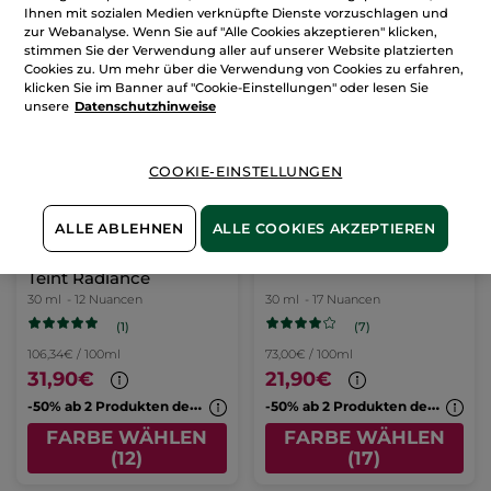
Ihnen mit sozialen Medien verknüpfte Dienste vorzuschlagen und
zur Webanalyse. Wenn Sie auf "Alle Cookies akzeptieren" klicken,
stimmen Sie der Verwendung aller auf unserer Website platzierten
Cookies zu. Um mehr über die Verwendung von Cookies zu erfahren,
klicken Sie im Banner auf "Cookie-Einstellungen" oder lesen Sie
unsere
Datenschutzhinweise
COOKIE-EINSTELLUNGEN
ALLE ABLEHNEN
ALLE COOKIES AKZEPTIEREN
Serum Foundation
Foundation Super Mat
Teint Radiance
30 ml
- 12 Nuancen
30 ml
- 17 Nuancen
(1)
(7)
106,34€ / 100ml
73,00€ / 100ml
31,90€
21,90€
-
50% ab 2 Produkten deiner Wahl
-
50% ab 2 Produkten deiner Wahl
FARBE WÄHLEN
FARBE WÄHLEN
(12)
(17)