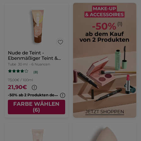
Nude de Teint -
Ebenmäßiger Teint &
Glow
Tube
30 ml
- 6 Nuancen
(8)
73,00€ / 100ml
21,90€
-
50% ab 2 Produkten deiner Wahl
FARBE WÄHLEN
(6)