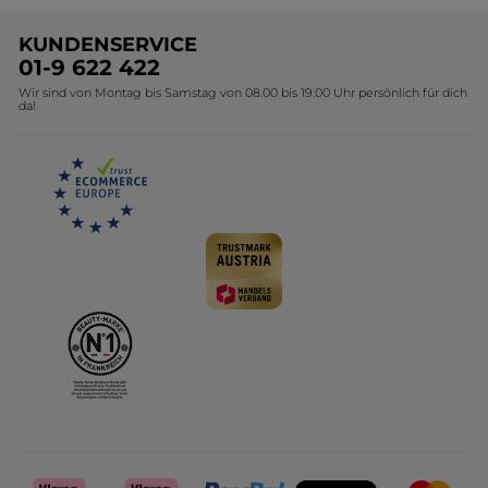
Unsere Marke
Weihnachtskollektion
KUNDENSERVICE
Umweltstiftung YR
Geschenkideen Yves Rocher
01-9 622 422
Wir sind von Montag bis Samstag von 08.00 bis 19.00 Uhr persönlich für dich
Affiliate Programm
Kollektion Monoi Yves Rocher
da!
Karriere