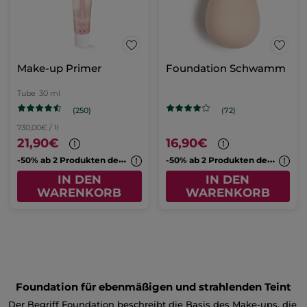
Make-up Primer
Foundation Schwamm
Tube
30 ml
(250)
(72)
730,00€ / 1l
21,90€
16,90€
-
50% ab 2 Produkten deiner Wahl
-
50% ab 2 Produkten deiner Wahl
IN DEN
IN DEN
WARENKORB
WARENKORB
Foundation für ebenmäßigen und strahlenden Teint
Der Begriff Foundation beschreibt die Basis des Make-ups, die