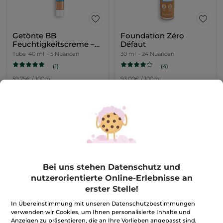
Getönte BB
Foundation Zéro
Feuchtigkeitscreme –
Défaut
Medium Hell
Tube
40 ml
- 5 Nuancen
30 ml
- 24 Nuancen
(1)
(4)
59,75€ / 100ml
93,00€ / 100ml
23,90€
27,90€
-
50% ab 2 Produkten deiner Wahl
-
50% ab 2 Produkten deiner Wahl
FARBE WÄHLEN
FARBE WÄHLEN
(5)
(24)
Bei uns stehen Datenschutz und
nutzerorientierte Online-Erlebnisse an
erster Stelle!
In Übereinstimmung mit unseren Datenschutzbestimmungen
verwenden wir Cookies, um Ihnen personalisierte Inhalte und
Anzeigen zu präsentieren, die an Ihre Vorlieben angepasst sind,