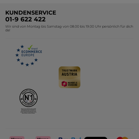
Unsere Marke
Weihnachtskollektion
KUNDENSERVICE
Umweltstiftung YR
Geschenkideen Yves Rocher
01-9 622 422
Wir sind von Montag bis Samstag von 08.00 bis 19.00 Uhr persönlich für dich
Affiliate Programm
Kollektion Monoi Yves Rocher
da!
Karriere