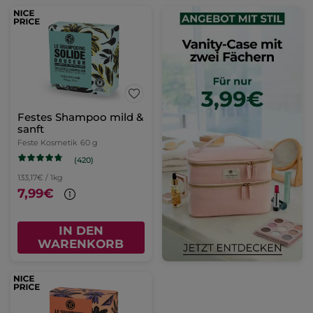
Festes Shampoo mild &
sanft
Feste Kosmetik
60 g
(420)
133,17€ / 1kg
7,99€
IN DEN
WARENKORB