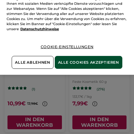
Ihnen mit sozialen Medien verknüpfte Dienste vorzuschlagen und
zur Webanalyse. Wenn Sie auf "Alle Cookies akzeptieren" klicken,
stimmen Sie der Verwendung aller auf unserer Website platzierten
Cookies zu. Um mehr über die Verwendung von Cookies zu erfahren,
klicken Sie im Banner auf "Cookie-Einstellungen" oder lesen Sie
-15%
unsere
Datenschutzhinweise
COOKIE-EINSTELLUNGEN
ALLE ABLEHNEN
ALLE COOKIES AKZEPTIEREN
Set Feste Haarpflege
Festes Shampoo Glanz
Feste Kosmetik
60 g
(276)
(1)
133,17€ / 1kg
10,99€
7,99€
12,98€
IN DEN
IN DEN
WARENKORB
WARENKORB