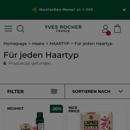
Ikonisches Monoi
ab 3,99€
Homepage
Haare
HAARTYP
Für jeden Haartyp
Für jeden Haartyp
6
Produkt(e) gefunden
FILTER
SORTIEREN NACH
NEUHEIT
-20%