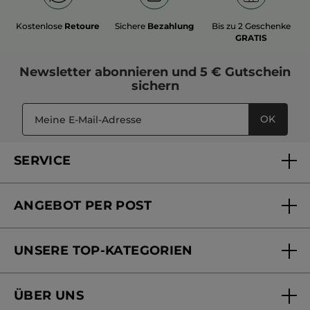
Kostenlose
Retoure
Sichere
Bezahlung
Bis zu 2 Geschenke
GRATIS
Newsletter
abonnieren und
5 € Gutschein
sichern
OK
SERVICE
FAQs und Kontakt
ANGEBOT PER POST
Mein Konto
Versandhandel Sendung verfolgen
Online Beauty Beratung
UNSERE TOP-KATEGORIEN
Versandhandel Preisliste
Online Preisliste
Aktuelle Angebote
ÜBER UNS
Black Friday Yves Rocher