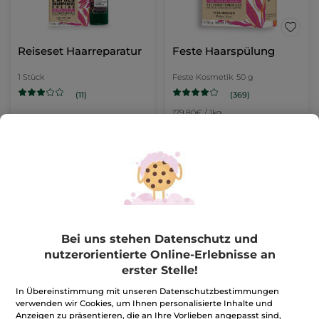
Reiseset Haarreparatur
Feste Haarspülung
1 Stück
Feste Kosmetik
50 g
(369)
(11)
179,80€ / 1kg
9,99€
8,99€
12,49€
IN DEN
IN DEN
WARENKORB
WARENKORB
Bei uns stehen Datenschutz und
nutzerorientierte Online-Erlebnisse an
erster Stelle!
In Übereinstimmung mit unseren Datenschutzbestimmungen
verwenden wir Cookies, um Ihnen personalisierte Inhalte und
Anzeigen zu präsentieren, die an Ihre Vorlieben angepasst sind,