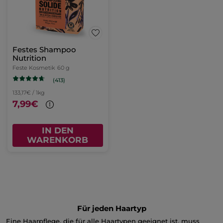
Festes Shampoo
Nutrition
Feste Kosmetik
60 g
(413)
133,17€ / 1kg
7,99€
IN DEN
WARENKORB
Für jeden Haartyp
Eine Haarpflege, die für alle Haartypen geeignet ist, muss