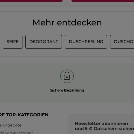
Die
beträgt
Gesamtbewertung
MEHR
4
beträgt
von
4
Mehr entdecken
5.
von
5.
SEIFE
DEODORANT
DUSCHPEELING
DUSCHÖ
Sichere
Bezahlung
RE TOP-KATEGORIEN
Newsletter
abonnieren
le Angebote
und
5 € Gutschein
sicher
riday Yves Rocher