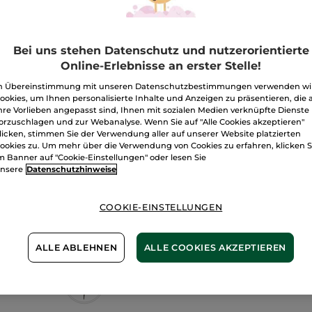
I
Bei uns stehen Datenschutz und nutzerorientierte
Freie Versand
Online-Erlebnisse an erster Stelle!
Lieferung zwi
n Übereinstimmung mit unseren Datenschutzbestimmungen verwenden wi
Zahlung per
R
ookies, um Ihnen personalisierte Inhalte und Anzeigen zu präsentieren, die 
hre Vorlieben angepasst sind, Ihnen mit sozialen Medien verknüpfte Dienste
100 % zufriede
orzuschlagen und zur Webanalyse. Wenn Sie auf "Alle Cookies akzeptieren"
licken, stimmen Sie der Verwendung aller auf unserer Website platzierten
ookies zu. Um mehr über die Verwendung von Cookies zu erfahren, klicken S
Preisangaben ink
von 3,99 €
m Banner auf "Cookie-Einstellungen" oder lesen Sie
nsere
Datenschutzhinweise
ES GELTEN UNSE
WERDEN IM VER
BERECHNET.
COOKIE-EINSTELLUNGEN
ALLE ABLEHNEN
ALLE COOKIES AKZEPTIEREN
Vegane Formel