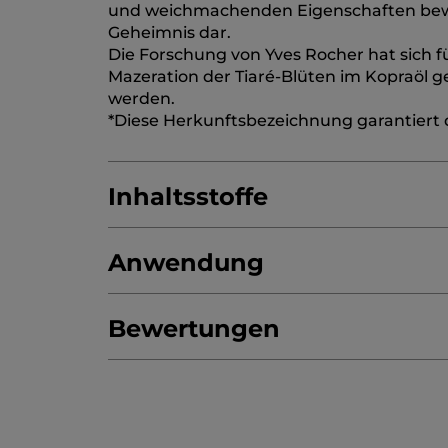
und weichmachenden Eigenschaften bewäh
Geheimnis dar.
Die Forschung von Yves Rocher hat sich f
Mazeration der Tiaré-Blüten im Kopraöl g
werden.
*Diese Herkunftsbezeichnung garantiert di
Inhaltsstoffe
Anwendung
ALCOHOL
AQUA/WATER/EAU
PARFUM
POLYACRYLATECROSSPOLYMER-6
BENZ
Bewertungen
COCOSNUCIFERA(COCONUT)OIL
GARDE
Außerhalb der Reichweite von Kindern 
getestet.
4.8/5
(967 bewertungen)
★★★★★
★★★★★
4.8
von
JETZT PRODUKT BEWERTEN
.
5
* Inhaltsstoffe natürlichen Ursprungs