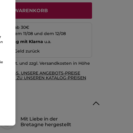
N DEN WARENKORB
kosten ab 30€
schen dem 11/08 und dem 12/08
r
echnung mit Klarna
u.a.
an
n oder Geld zurück
ie
l. MwSt. und zzgl. Versandkosten in Höhe
RE AGBS. UNSERE ANGEBOTS-PREISE
GLEICH ZU UNSEREN KATALOG-PREISEN
Mit Liebe in der
Bretagne hergestellt