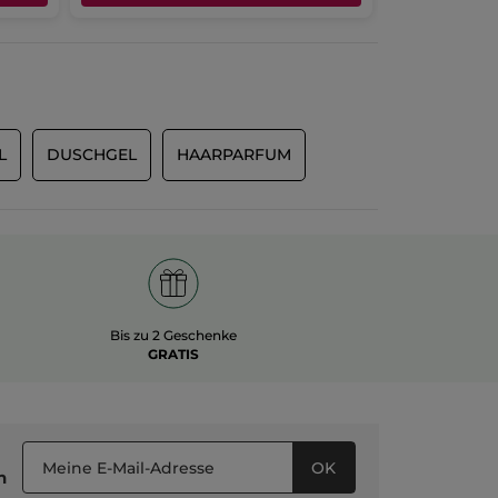
L
DUSCHGEL
HAARPARFUM
Bis zu 2 Geschenke
GRATIS
OK
n