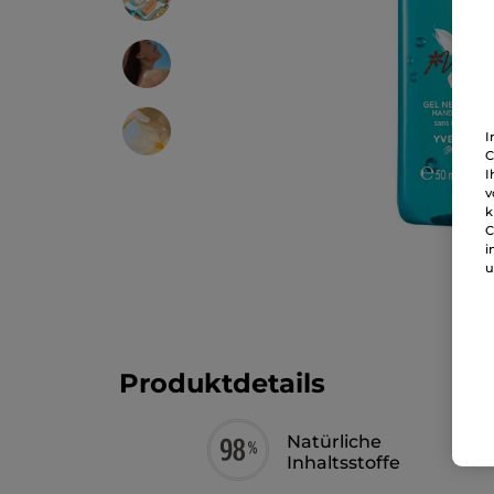
I
C
I
v
k
C
i
u
Produktdetails
Natürliche
Inhaltsstoffe