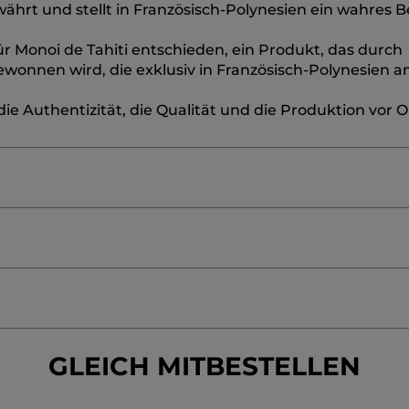
rt und stellt in Französisch-Polynesien ein wahres B
ür Monoi de Tahiti entschieden, ein Produkt, das durch
ewonnen wird, die exklusiv in Französisch-Polynesien 
e Authentizität, die Qualität und die Produktion vor O
/FRAGRANCE
GLYCERIN
POLYACRYLATE CROSSPOL
YL ALCOHOL
BENZYLALCOHOL
COCOS NUCIFERA (
≡
SORTIEREN NAC
NIA TAITENSIS FLOWER EXTRACT
GARDENIATAITEN
REVIEWS FILTERN
aufbewahren.
Nicht auf gereizte Haut auftragen.
Dieses 
Wenn
Sie
auf
GLEICH MITBESTELLEN
die
folgende
Linda
·
vor 15 Stunden
Schaltfläche
★★★★★
★★★★★
klicken,