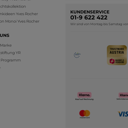
htskollektion
KUNDENSERVICE
nkideen Yves Rocher
01-9 622 422
ion Monoi Yves Rocher
Wir sind von Montag bis Samstag von 0
 UNS
 Marke
stiftung YR
te Programm
e