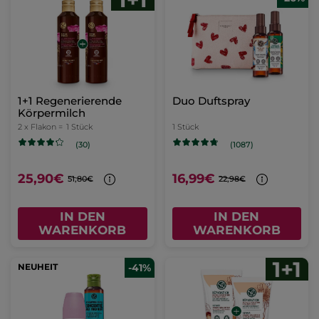
1+1 Regenerierende
Duo Duftspray
Körpermilch
2 x Flakon =
1 Stück
1 Stück
(30)
(1087)
25,90€
16,99€
51,80€
22,98€
IN DEN
IN DEN
WARENKORB
WARENKORB
NEUHEIT
-41%