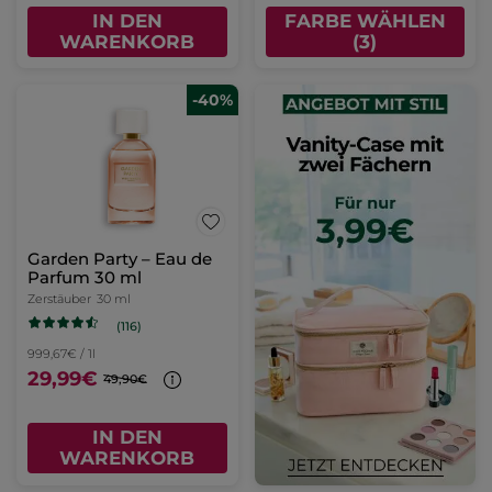
IN DEN
FARBE WÄHLEN
WARENKORB
(3)
-40%
Garden Party – Eau de
Parfum 30 ml
Zerstäuber
30 ml
(116)
999,67€ / 1l
29,99€
49,90€
IN DEN
WARENKORB