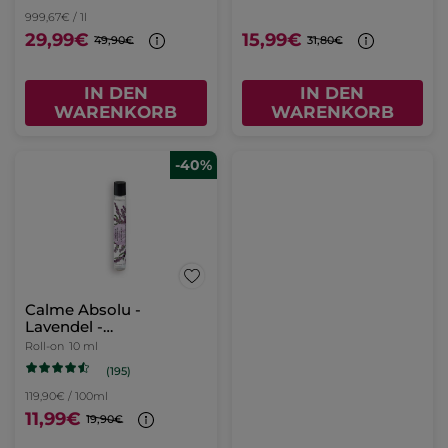
999,67€ / 1l
29,99€
15,99€
49,90€
31,80€
IN DEN
IN DEN
WARENKORB
WARENKORB
-40%
Calme Absolu -
Lavendel -
Duftkonzentrat-Roll-on
Roll-on
10 ml
(195)
119,90€ / 100ml
11,99€
19,90€