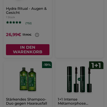
Hydra Ritual - Augen &
Gesicht
1 Stück
(752)
26,99€
53,80€
IN DEN
WARENKORB
-19%
Stärkendes Shampoo-
1+1 Intense
Duo gegen Haarausfall
Métamorphose