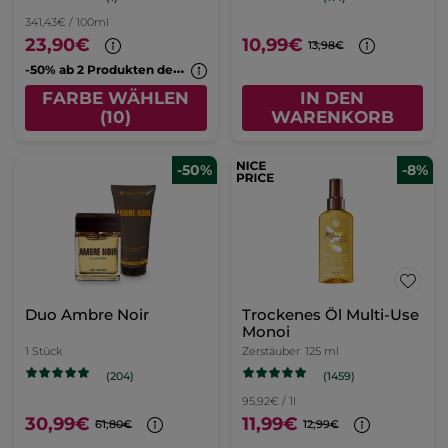
341,43€ / 100ml
23,90€
10,99€
13,98€
-
50% ab 2 Produkten deiner Wahl
FARBE WÄHLEN
IN DEN
(10)
WARENKORB
-50%
-8%
Duo Ambre Noir
Trockenes Öl Multi-Use
Monoi
1 Stück
Zerstäuber
125 ml
(1459)
(204)
95,92€ / 1l
30,99€
11,99€
61,80€
12,99€