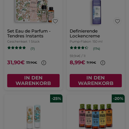
Set Eau de Parfum -
Definierende
Tendres Instants
Lockencreme
Geschenkset
1 Stück
Pump-Flakon
150 ml
(174)
(7)
59,94€ / 1l
31,90€
8,99€
53,90€
9,99€
IN DEN
IN DEN
WARENKORB
WARENKORB
-25%
-20%