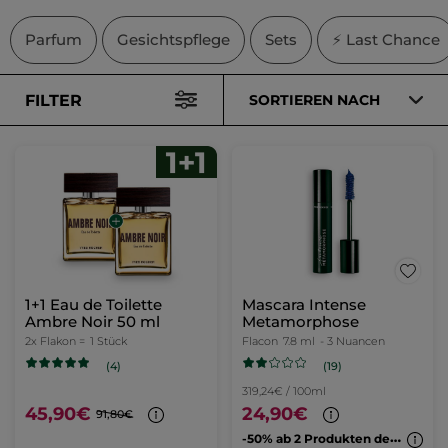
Parfum
Gesichtspflege
Sets
⚡ Last Chance
FILTER
SORTIEREN NACH
1+1 Eau de Toilette
Mascara Intense
Ambre Noir 50 ml
Metamorphose
2x Flakon =
1 Stück
Flacon
7.8 ml
- 3 Nuancen
(19)
(4)
319,24€ / 100ml
45,90€
24,90€
91,80€
-
50% ab 2 Produkten deiner Wahl