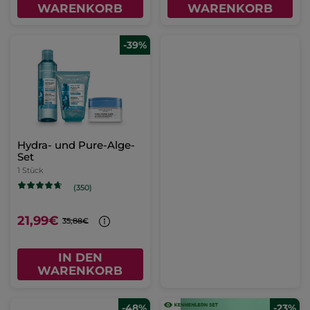
WARENKORB
WARENKORB
-39%
Hydra- und Pure-Alge-
Set
1 Stück
(350)
21,99€
35,88€
IN DEN
WARENKORB
-48%
-23%