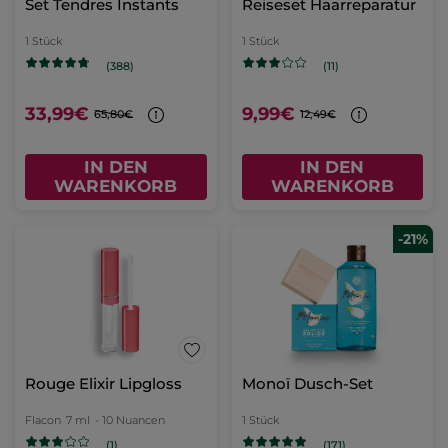
Set Tendres Instants
Reiseset Haarreparatur
1 Stück
1 Stück
(388)
(11)
33,99€
9,99€
65,80€
12,49€
IN DEN
IN DEN
WARENKORB
WARENKORB
-21%
Rouge Elixir Lipgloss
Monoï Dusch-Set
Flacon
7 ml
- 10 Nuancen
1 Stück
(1)
(171)