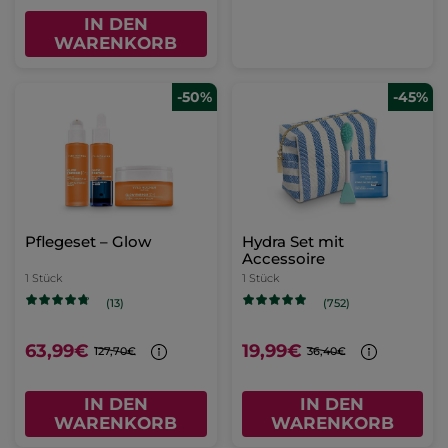
IN DEN
WARENKORB
-50%
-45%
Pflegeset – Glow
Hydra Set mit
Accessoire
1 Stück
1 Stück
(13)
(752)
63,99€
19,99€
127,70€
36,40€
IN DEN
IN DEN
WARENKORB
WARENKORB