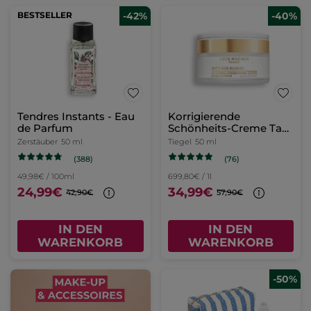
BESTSELLER
-42%
-40%
Tendres Instants - Eau
Korrigierende
de Parfum
Schönheits-Creme Tag
- Trockene Haut
Zerstäuber
50 ml
Tiegel
50 ml
(388)
(76)
49,98€ / 100ml
699,80€ / 1l
24,99€
34,99€
42,90€
57,90€
IN DEN
IN DEN
WARENKORB
WARENKORB
-50%