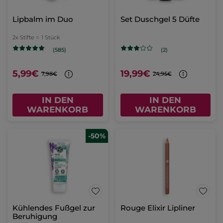
Lipbalm im Duo
Set Duschgel 5 Düfte
2x Stifte =
1 Stück
(585)
(2)
5,99€
19,99€
7,98€
24,95€
IN DEN
IN DEN
WARENKORB
WARENKORB
-50%
Kühlendes Fußgel zur
Rouge Elixir Lipliner
Beruhigung