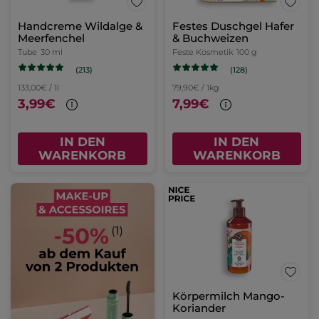
Handcreme Wildalge &
Festes Duschgel Hafer
Meerfenchel
& Buchweizen
Tube
30 ml
Feste Kosmetik
100 g
(213)
(128)
133,00€ / 1l
79,90€ / 1kg
3,99€
7,99€
IN DEN
IN DEN
WARENKORB
WARENKORB
Körpermilch Mango-
Koriander