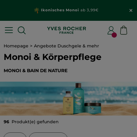
Wähle dein
Geschenk
mit deiner Best
ab 20€*
Homepage
Angebote Duschgele & mehr
Monoi & Körperpflege
MONOI & BAIN DE NATURE
96
Produkt(e) gefunden