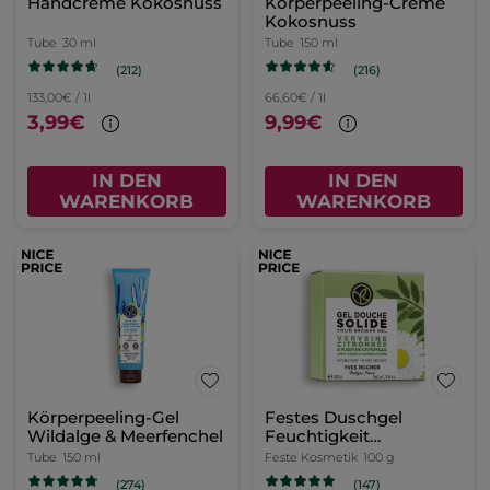
Handcreme Kokosnuss
Körperpeeling-Creme
Kokosnuss
Tube
30 ml
Tube
150 ml
(212)
(216)
133,00€ / 1l
66,60€ / 1l
3,99€
9,99€
IN DEN
IN DEN
WARENKORB
WARENKORB
Körperpeeling-Gel
Festes Duschgel
Wildalge & Meerfenchel
Feuchtigkeit
Zitronenverbene &
Tube
150 ml
Feste Kosmetik
100 g
Kamillenblüte
(274)
(147)