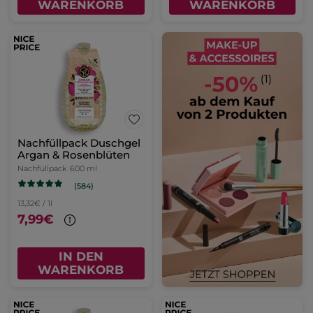
WARENKORB
WARENKORB
Nachfüllpack Duschgel
Argan & Rosenblüten
Nachfüllpack
600 ml
(584)
13,32€ / 1l
7,99€
IN DEN
WARENKORB