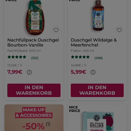
Nachfüllpack Duschgel
Duschgel Wildalge &
Bourbon-Vanille
Meerfenchel
Nachfüllpack
600 ml
Flakon
400 ml
(552)
(688)
13,32€ / 1l
14,98€ / 1l
7,99€
5,99€
IN DEN
IN DEN
WARENKORB
WARENKORB