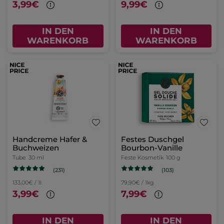
3,99€
9,99€
IN DEN
IN DEN
WARENKORB
WARENKORB
Handcreme Hafer &
Festes Duschgel
Buchweizen
Bourbon-Vanille
Tube
30 ml
Feste Kosmetik
100 g
(231)
(103)
133,00€ / 1l
79,90€ / 1kg
3,99€
7,99€
IN DEN
IN DEN