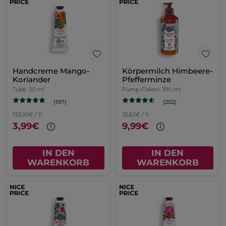
Handcreme Mango-
Körpermilch Himbeere-
Koriander
Pfefferminze
Tube
30 ml
Pump-Flakon
390 ml
(197)
(202)
133,00€ / 1l
25,62€ / 1l
3,99€
9,99€
IN DEN
IN DEN
WARENKORB
WARENKORB