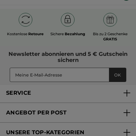
Kostenlose
Retoure
Sichere
Bezahlung
Bis zu 2 Geschenke
GRATIS
Newsletter
abonnieren und
5 € Gutschein
sichern
OK
SERVICE
FAQs und Kontakt
ANGEBOT PER POST
Mein Konto
Versandhandel Sendung verfolgen
Online Beauty Beratung
UNSERE TOP-KATEGORIEN
Versandhandel Preisliste