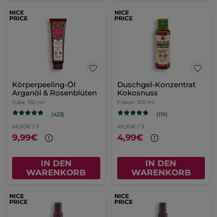
Körperpeeling-Öl
Duschgel-Konzentrat
Arganöl & Rosenblüten
Kokosnuss
Tube
150 ml
Flakon
100 ml
(423)
(119)
66,60€ / 1l
49,90€ / 1l
9,99€
4,99€
IN DEN
IN DEN
WARENKORB
WARENKORB