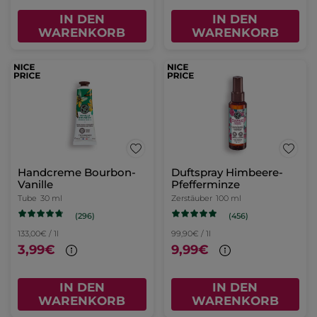
IN DEN
IN DEN
WARENKORB
WARENKORB
Handcreme Bourbon-
Duftspray Himbeere-
Vanille
Pfefferminze
Tube
30 ml
Zerstäuber
100 ml
(296)
(456)
133,00€ / 1l
99,90€ / 1l
3,99€
9,99€
IN DEN
IN DEN
WARENKORB
WARENKORB