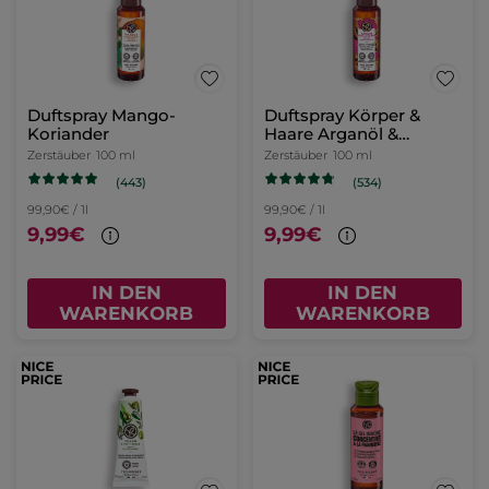
Duftspray Mango-
Duftspray Körper &
Koriander
Haare Arganöl &
Rosenblüten
Zerstäuber
100 ml
Zerstäuber
100 ml
(443)
(534)
99,90€ / 1l
99,90€ / 1l
9,99€
9,99€
IN DEN
IN DEN
WARENKORB
WARENKORB