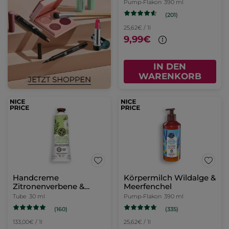
Pump-Flakon
390 ml
(201)
25,62€ / 1l
9,99€
IN DEN
WARENKORB
Handcreme
Körpermilch Wildalge &
Zitronenverbene &
Meerfenchel
Kamillenblüte
Tube
30 ml
Pump-Flakon
390 ml
(160)
(335)
133,00€ / 1l
25,62€ / 1l