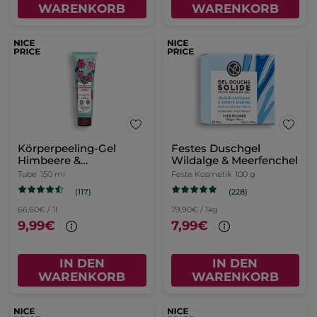
WARENKORB
WARENKORB
Körperpeeling-Gel
Festes Duschgel
Himbeere &
Wildalge & Meerfenchel
Pfefferminze
Tube
150 ml
Feste Kosmetik
100 g
(117)
(228)
66,60€ / 1l
79,90€ / 1kg
9,99€
7,99€
IN DEN
IN DEN
WARENKORB
WARENKORB