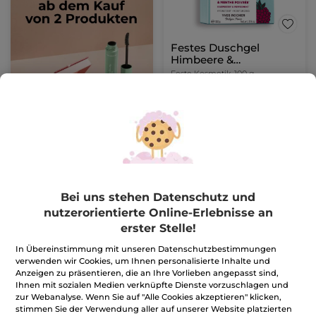
Festes Duschgel
Himbeere &
Pfefferminze
Feste Kosmetik
100 g
(64)
79,90€ / 1kg
7,99€
IN DEN
WARENKORB
Bei uns stehen Datenschutz und
nutzerorientierte Online-Erlebnisse an
-13%
erster Stelle!
In Übereinstimmung mit unseren Datenschutzbestimmungen
verwenden wir Cookies, um Ihnen personalisierte Inhalte und
Anzeigen zu präsentieren, die an Ihre Vorlieben angepasst sind,
Ihnen mit sozialen Medien verknüpfte Dienste vorzuschlagen und
zur Webanalyse. Wenn Sie auf "Alle Cookies akzeptieren" klicken,
stimmen Sie der Verwendung aller auf unserer Website platzierten
Nachfüllpack Dusch-
Schimmerndes Pflege-