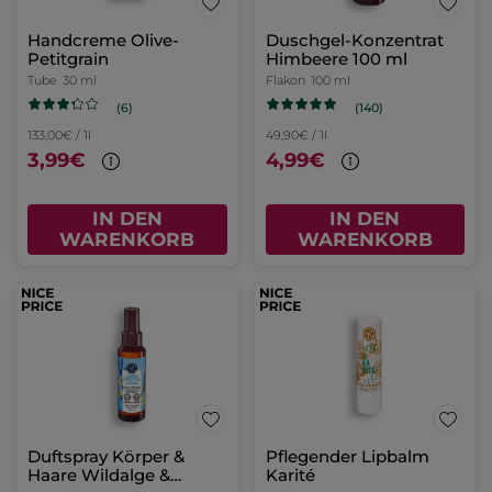
Handcreme Olive-
Duschgel-Konzentrat
Petitgrain
Himbeere 100 ml
Tube
30 ml
Flakon
100 ml
(6)
(140)
133,00€ / 1l
49,90€ / 1l
3,99€
4,99€
IN DEN
IN DEN
WARENKORB
WARENKORB
Duftspray Körper &
Pflegender Lipbalm
Haare Wildalge &
Karité