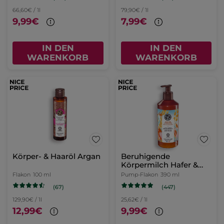
66,60€ / 1l
79,90€ / 1l
9,99€
7,99€
IN DEN
IN DEN
WARENKORB
WARENKORB
Körper- & Haaröl Argan
Beruhigende
Körpermilch Hafer &
Buchweizen
Flakon
100 ml
Pump-Flakon
390 ml
(67)
(447)
129,90€ / 1l
25,62€ / 1l
12,99€
9,99€