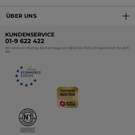
Online Preisliste
Aktuelle Angebote
ÜBER UNS
Black Friday Yves Rocher
Unsere Marke
Weihnachtskollektion
KUNDENSERVICE
Umweltstiftung YR
Geschenkideen Yves Rocher
01-9 622 422
Wir sind von Montag bis Samstag von 08.00 bis 19.00 Uhr persönlich für dich
Affiliate Programm
Kollektion Monoi Yves Rocher
da!
Karriere