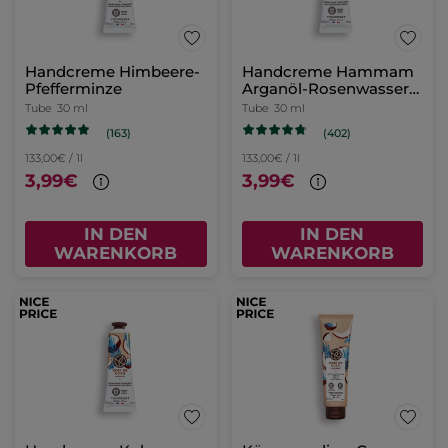
Handcreme Himbeere-
Handcreme Hammam
Pfefferminze
Arganöl-Rosenwasser
30 ml
Tube
30 ml
Tube
30 ml
(163)
(402)
133,00€ / 1l
133,00€ / 1l
3,99€
3,99€
IN DEN
IN DEN
WARENKORB
WARENKORB