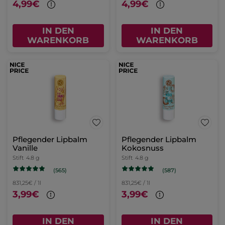
4,99€
4,99€
IN DEN
IN DEN
WARENKORB
WARENKORB
Pflegender Lipbalm
Pflegender Lipbalm
Vanille
Kokosnuss
Stift
4.8 g
Stift
4.8 g
(565)
(587)
831,25€ / 1l
831,25€ / 1l
3,99€
3,99€
IN DEN
IN DEN