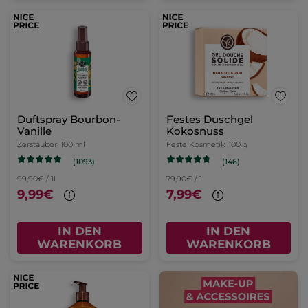
Duftspray Bourbon-
Festes Duschgel
Vanille
Kokosnuss
Zerstäuber
100 ml
Feste Kosmetik
100 g
(1093)
(146)
99,90€ / 1l
79,90€ / 1l
9,99€
7,99€
IN DEN
IN DEN
WARENKORB
WARENKORB