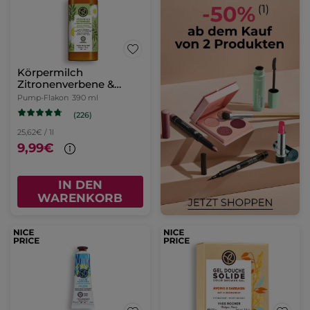
Körpermilch
Zitronenverbene &
Kamillenblüte
Pump-Flakon
390 ml
(226)
25,62€ / 1l
9,99€
IN DEN
WARENKORB