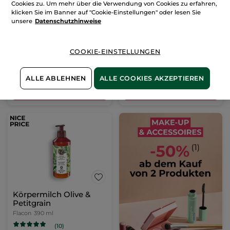
Cookies zu. Um mehr über die Verwendung von Cookies zu erfahren,
Shampoo Monoi
Öl Monoi
klicken Sie im Banner auf "Cookie-Einstellungen" oder lesen Sie
Nachfüllpack
600 ml
Flakon
100 ml
unsere
Datenschutzhinweise
(1100)
(313)
13,32€ / 1l
129,90€ / 1l
COOKIE-EINSTELLUNGEN
7,99€
12,99€
14,99€
ALLE ABLEHNEN
ALLE COOKIES AKZEPTIEREN
IN DEN
IN DEN
WARENKORB
WARENKORB
Körpermilch Olive &
Petitgrain
Flacon
390 ml
(10)