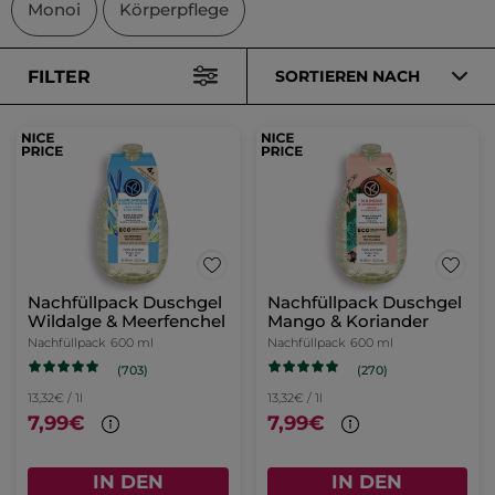
Monoi
Körperpflege
FILTER
SORTIEREN NACH
Nachfüllpack Duschgel
Nachfüllpack Duschgel
Wildalge & Meerfenchel
Mango & Koriander
Nachfüllpack
600 ml
Nachfüllpack
600 ml
(703)
(270)
13,32€ / 1l
13,32€ / 1l
7,99€
7,99€
IN DEN
IN DEN