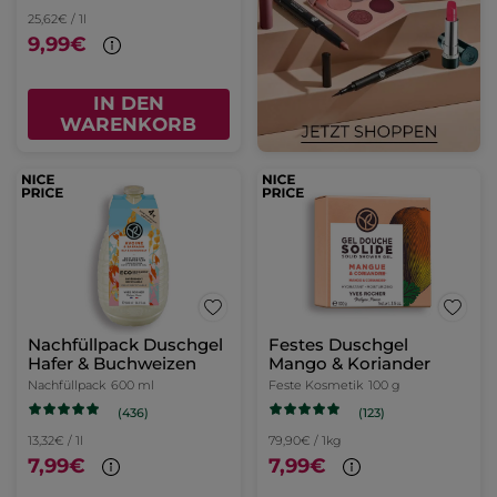
25,62€ / 1l
9,99€
IN DEN
WARENKORB
Nachfüllpack Duschgel
Festes Duschgel
Hafer & Buchweizen
Mango & Koriander
Nachfüllpack
600 ml
Feste Kosmetik
100 g
(436)
(123)
13,32€ / 1l
79,90€ / 1kg
7,99€
7,99€