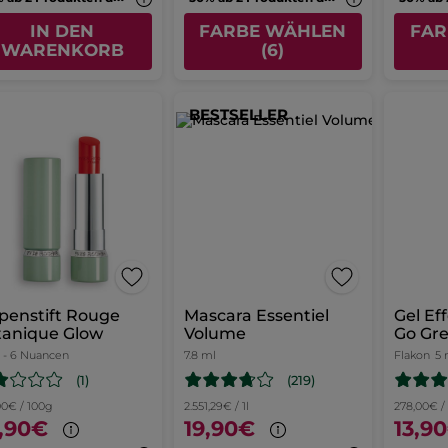
IN DEN
FARBE WÄHLEN
FAR
WARENKORB
(6)
BESTSELLER
penstift Rouge
Mascara Essentiel
Gel Ef
tanique Glow
Volume
Go Gr
- 6 Nuancen
7.8 ml
Flakon
5 
(1)
(219)
00€ / 100g
2.551,29€ / 1l
278,00€ /
,90€
19,90€
13,9