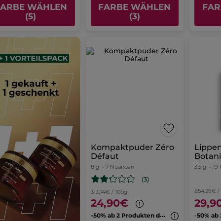
FARBE WÄHLEN
FARBE WÄHLEN
FAR
(5)
(3)
Kompaktpuder Zéro
Lippen
Défaut
Botani
8 g
- 7 Nuancen
3.5 g
- 19
(3)
854,29€ /
313,74€ / 100g
24,90€
29,9
-
50% ab 2 Produkten deiner Wahl