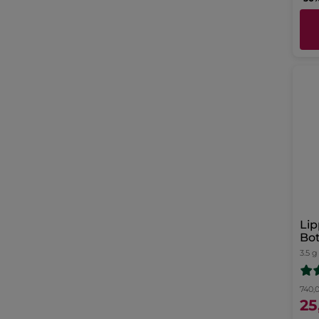
Lip
Bo
3.5 g
740,
25