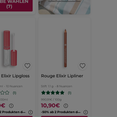
BE WÄHLEN
(7)
Elixir Lipgloss
Rouge Elixir Lipliner
ml
- 10 Nuancen
Stift
1.1 g
- 8 Nuancen
(1)
(1)
 100ml
990,91€ / 100g
0€
10,90€
-
50% ab 2 Produkten deiner Wahl
-
50% ab 2 Produkten deiner Wahl