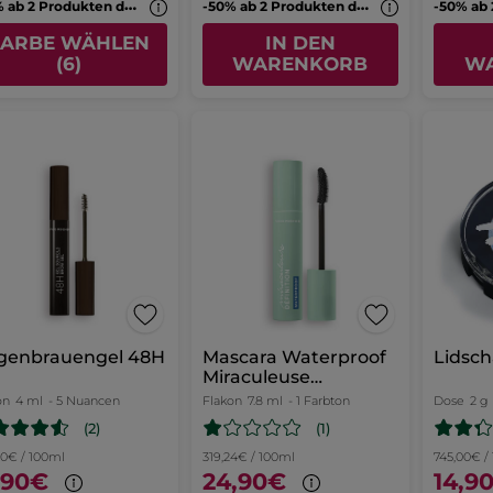
-
50% ab 2 Produkten deiner Wahl
-
50% ab 2 Produkten deiner Wahl
FARBE WÄHLEN
IN DEN
(6)
WARENKORB
W
genbrauengel 48H
Mascara Waterproof
Lidsc
Miraculeuse
Definition
on
4 ml
- 5 Nuancen
Flakon
7.8 ml
- 1 Farbton
Dose
2 g
(2)
(1)
50€ / 100ml
319,24€ / 100ml
745,00€ /
,90€
24,90€
14,9