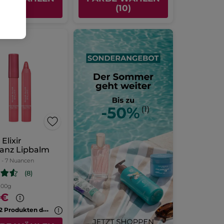
(5)
(10)
Elixir
lanz Lipbalm
- 7 Nuancen
(8)
 100g
0€
-
50% ab 2 Produkten deiner Wahl