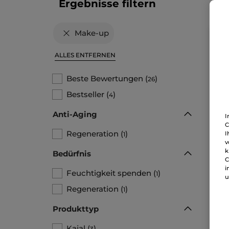
Ergebnisse filtern
Make-up
ALLES ENTFERNEN
Beste Bewertungen
(
)
26
Bestseller
(
)
4
Anti-Aging
I
C
Regeneration
(
)
I
1
Was
v
Aug
k
Bedürfnis
C
Stift
i
Feuchtigkeit spenden
(
)
1
u
3.40
Regeneration
(
)
1
11
Produkttyp
Kajal
(
)
3