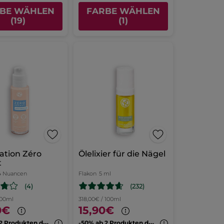
BE WÄHLEN
FARBE WÄHLEN
(19)
(1)
ation Zéro
Ölelixier für die Nägel
t
24 Nuancen
Flakon
5 ml
(4)
(232)
100ml
318,00€ / 100ml
0€
15,90€
-
50% ab 2 Produkten deiner Wahl
-
50% ab 2 Produkten deiner Wahl