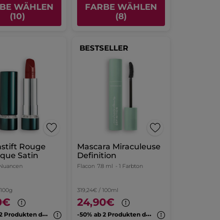
BE WÄHLEN
FARBE WÄHLEN
(10)
(8)
BESTSELLER
stift Rouge
Mascara Miraculeuse
que Satin
Definition
 Nuancen
Flacon
7.8 ml
- 1 Farbton
 100g
319,24€ / 100ml
0€
24,90€
-
50% ab 2 Produkten deiner Wahl
-
50% ab 2 Produkten deiner Wahl