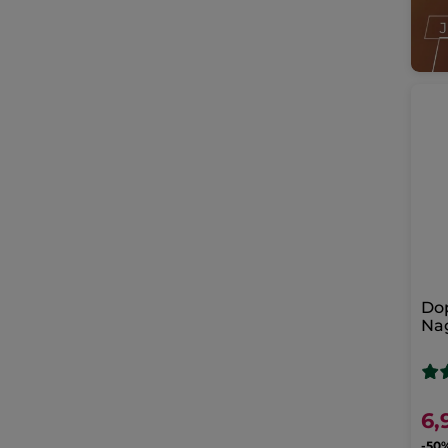
Do
Nag
6,