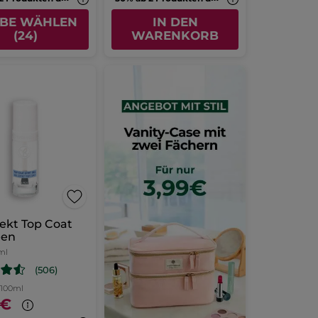
BE WÄHLEN
IN DEN
(24)
WARENKORB
fekt Top Coat
een
ml
(506)
 100ml
0€