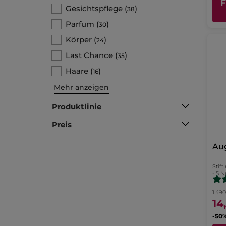
Gesichtspflege
(
)
38
Parfum
(
)
30
Körper
(
)
24
Last Chance
(
)
35
Haare
(
)
16
Mehr anzeigen
Produktlinie
Preis
Au
Stift
- 5 
1.49
14