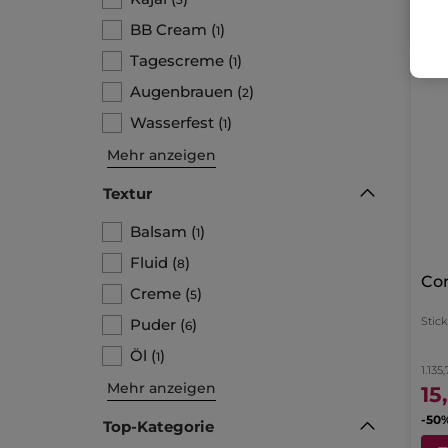
BB Cream
(
)
1
Tagescreme
(
)
1
Augenbrauen
(
)
2
Wasserfest
(
)
1
Mehr anzeigen
Textur
Balsam
(
)
1
Fluid
(
)
8
Co
Creme
(
)
5
Stick
Puder
(
)
6
Öl
(
)
1
1.135
Mehr anzeigen
15
Top-Kategorie