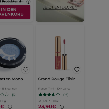
-
50% ab 2 Produkten deiner Wahl
IN DEN
ARENKORB
hatten Mono
Grand Rouge Elixir
- 15 Nuancen
Flacon
7 ml
- 10 Nuancen
(3)
(16)
 100g
341,43€ / 100ml
0€
23,90€