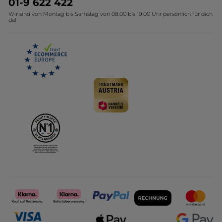
01-9 622 422
Wir sind von Montag bis Samstag von 08.00 bis 19.00 Uhr persönlich für dich
Affiliate Programm
Kollektion Monoi Yves Rocher
da!
Karriere