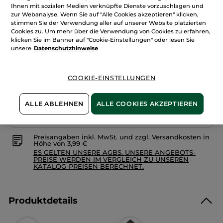
Ihnen mit sozialen Medien verknüpfte Dienste vorzuschlagen und
anzeigen.
Menge
Körperpeeling-
zur Webanalyse. Wenn Sie auf "Alle Cookies akzeptieren" klicken,
Creme
stimmen Sie der Verwendung aller auf unserer Website platzierten
Kokosnuss
Cookies zu. Um mehr über die Verwendung von Cookies zu erfahren,
klicken Sie im Banner auf "Cookie-Einstellungen" oder lesen Sie
IN DEN WARENKORB
unsere
Datenschutzhinweise
COOKIE-EINSTELLUNGEN
Freie Versandkosten ab 30€
Lieferung zwischen dem 12/08 und dem 13/08
Zahlung per
Rechnung mit Klarna
u.a.
ALLE ABLEHNEN
ALLE COOKIES AKZEPTIEREN
100 % zufrieden oder Geld zurück
Preisangaben inkl. MwSt. und zzgl. Versandkosten in
Höhe von 3,99 €
ES GELTEN UNSERE AGBS. UNSERE ANGEBOTS-
PREISE WERDEN IM VERGLEICH ZU UNSEREN
KATALOG-PREISEN BERECHNET.
Produktdetails