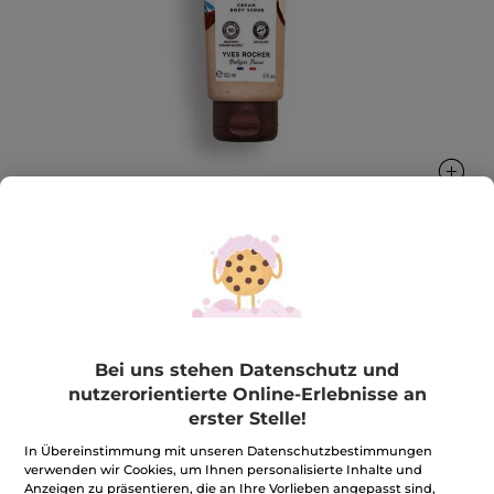
Körperpeeling-Creme Kokosnuss
Peelt, glättet und verfeinert sanft die Haut und
verleiht ihr einen zarten Duft.
Bei uns stehen Datenschutz und
150 ml
nutzerorientierte Online-Erlebnisse an
★★★★★
★★★★★
4.4
(216)
BEWERTUNG VERFASSEN
erster Stelle!
4.4
von
In Übereinstimmung mit unseren Datenschutzbestimmungen
9,99€
*
5
verwenden wir Cookies, um Ihnen personalisierte Inhalte und
Sternen.
66,60€ / 1l
Anzeigen zu präsentieren, die an Ihre Vorlieben angepasst sind,
Bewertungen