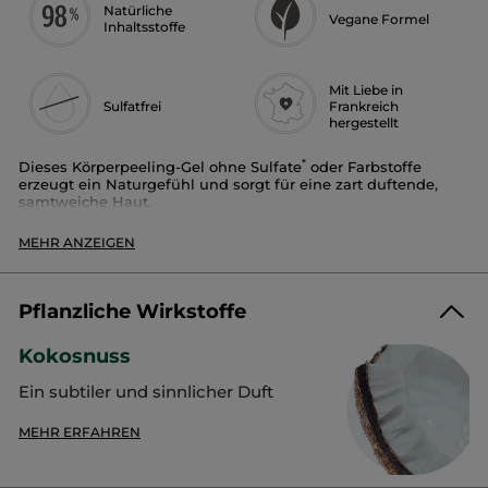
Natürliche
Vegane Formel
Inhaltsstoffe
Mit Liebe in
Sulfatfrei
Frankreich
hergestellt
*
Dieses Körperpeeling-Gel ohne Sulfate
oder Farbstoffe
erzeugt ein Naturgefühl und sorgt für eine zart duftende,
samtweiche Haut.
Duft:
Kokosnuss
MEHR ANZEIGEN
Anwendungsbereich:
Körper
Textur:
Cremepeeling
Die cremige, zu 98 % natürliche Formel ist reich an
Pflanzliche Wirkstoffe
Peelingkörnern, die zu 100 % pflanzlich sind.
Peelt, glättet und verfeinert sanft die Haut und verleiht ihr
Kokosnuss
einen zarten Duft.
Ein subtiler und sinnlicher Duft
Der Duft:
Yves Rocher hat die
Kokosnuss
gewählt: Sie ist frisch,
MEHR ERFAHREN
köstlich, prall, steckt voller Saft und Milch und verleiht der
Haut ihre subtile, sinnliche Verführungskraft.