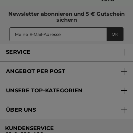
Newsletter
abonnieren und
5 € Gutschein
sichern
OK
SERVICE
FAQs und Kontakt
ANGEBOT PER POST
Mein Konto
Versandhandel Sendung verfolgen
Online Beauty Beratung
UNSERE TOP-KATEGORIEN
Versandhandel Preisliste
Online Preisliste
Aktuelle Angebote
ÜBER UNS
Black Friday Yves Rocher
Unsere Marke
Weihnachtskollektion
KUNDENSERVICE
Umweltstiftung YR
Geschenkideen Yves Rocher