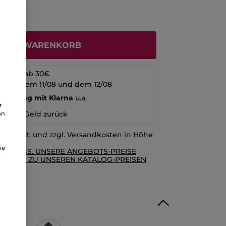
N DEN WARENKORB
kosten ab 30€
schen dem 11/08 und dem 12/08
echnung mit Klarna
u.a.
r
n oder Geld zurück
an
l. MwSt. und zzgl. Versandkosten in Höhe
ie
RE AGBS. UNSERE ANGEBOTS-PREISE
GLEICH ZU UNSEREN KATALOG-PREISEN