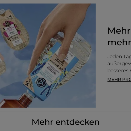
von
5.
Mehr
mehr
Jeden Tag
außergewö
besseres
MEHR PR
Mehr entdecken