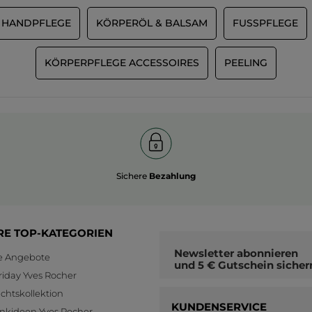
HANDPFLEGE
KÖRPERÖL & BALSAM
FUSSPFLEGE
KÖRPERPFLEGE ACCESSOIRES
PEELING
Sichere
Bezahlung
RE TOP-KATEGORIEN
Newsletter
abonnieren
le Angebote
und
5 € Gutschein
sicher
riday Yves Rocher
htskollektion
KUNDENSERVICE
nkideen Yves Rocher