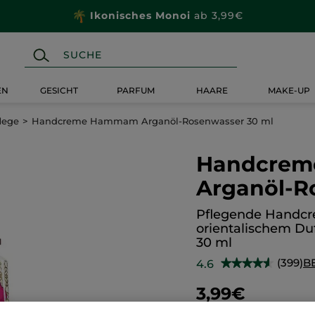
Ikonisches Monoi
ab 3,99€
EN
GESICHT
PARFUM
HAARE
MAKE-UP
lege
Handcreme Hammam Arganöl-Rosenwasser 30 ml
Handcre
Arganöl-R
Pflegende Handcr
orientalischem Du
30 ml
(399)
B
4.6
★★★★★
★★★★★
4.6
von
3,99€
5
Sternen.
133,00€ / 1l
Bewertungen