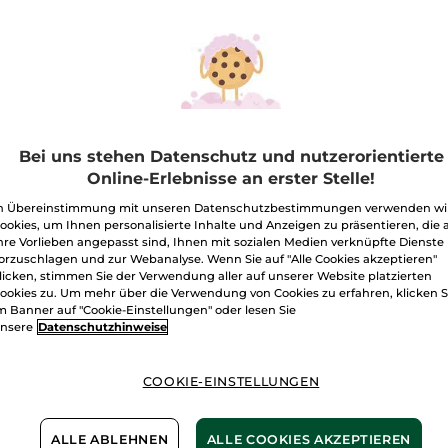
anzeigen.
Handcreme
Menge
Hammam
Arganöl-
Rosenwasser
30
I
ml
Freie Versand
Bei uns stehen Datenschutz und nutzerorientierte
Lieferung zwi
Online-Erlebnisse an erster Stelle!
Zahlung per
R
n Übereinstimmung mit unseren Datenschutzbestimmungen verwenden wi
100 % zufriede
ookies, um Ihnen personalisierte Inhalte und Anzeigen zu präsentieren, die 
hre Vorlieben angepasst sind, Ihnen mit sozialen Medien verknüpfte Dienste
orzuschlagen und zur Webanalyse. Wenn Sie auf "Alle Cookies akzeptieren"
Preisangaben ink
licken, stimmen Sie der Verwendung aller auf unserer Website platzierten
von 3,99 €
ookies zu. Um mehr über die Verwendung von Cookies zu erfahren, klicken S
ES GELTEN UNSE
m Banner auf "Cookie-Einstellungen" oder lesen Sie
WERDEN IM VER
nsere
Datenschutzhinweise
BERECHNET.
COOKIE-EINSTELLUNGEN
ALLE ABLEHNEN
ALLE COOKIES AKZEPTIEREN