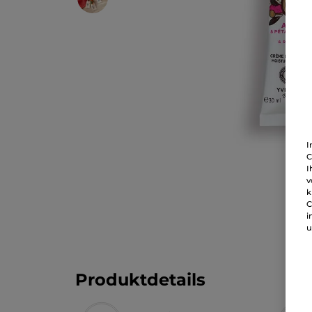
I
C
I
v
k
C
i
u
Produktdetails