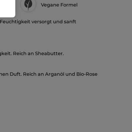
Vegane Formel
 Feuchtigkeit versorgt und sanft
keit. Reich an Sheabutter.
en Duft. Reich an Arganöl und Bio-Rose