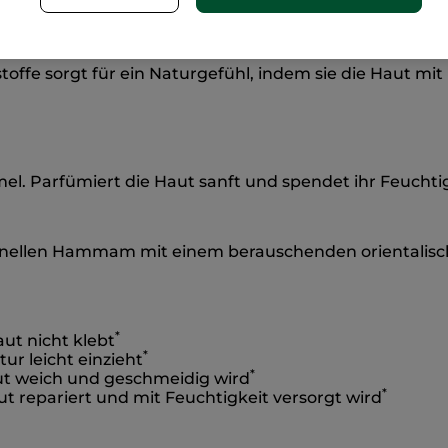
Sulfatfrei
Ohne Silikone
toffe sorgt für ein Naturgefühl, indem sie die Haut mit
el. Parfümiert die Haut sanft und spendet ihr Feuchtig
onellen Hammam mit einem berauschenden orientalisch
*
ut nicht klebt
*
ur leicht einzieht
*
ut weich und geschmeidig wird
*
t repariert und mit Feuchtigkeit versorgt wird