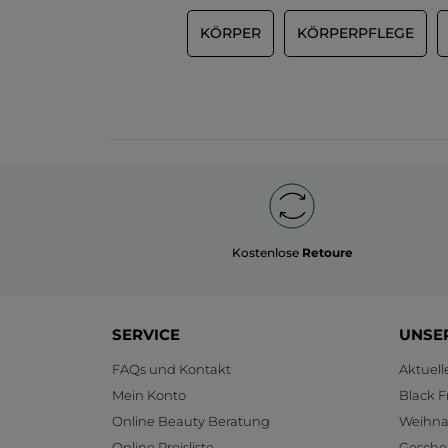
KÖRPER
KÖRPERPFLEGE
Kostenlose
Retoure
SERVICE
UNSE
FAQs und Kontakt
Aktuel
Mein Konto
Black F
Online Beauty Beratung
Weihnac
Online Preisliste
Gesche