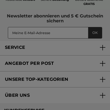
GRATIS
Newsletter
abonnieren und
5 € Gutschein
sichern
OK
SERVICE
FAQs und Kontakt
ANGEBOT PER POST
Mein Konto
Versandhandel Sendung verfolgen
Online Beauty Beratung
UNSERE TOP-KATEGORIEN
Versandhandel Preisliste
Online Preisliste
Aktuelle Angebote
ÜBER UNS
Black Friday Yves Rocher
Unsere Marke
Weihnachtskollektion