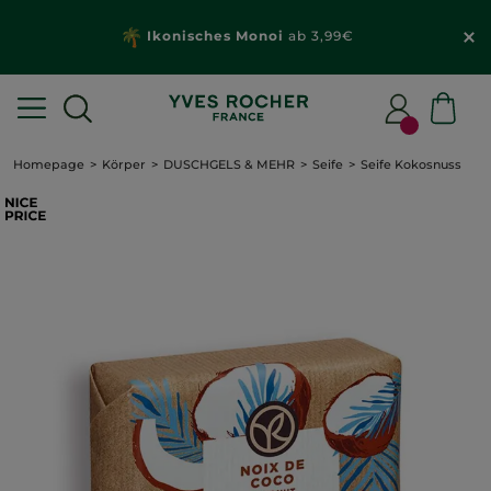
Ikonisches Monoi
ab 3,99€
Homepage
Körper
DUSCHGELS & MEHR
Seife
Seife Kokosnuss