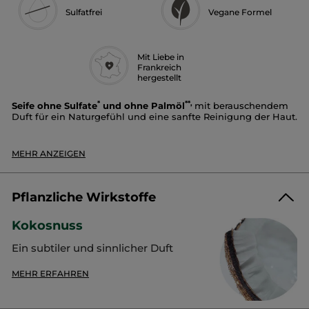
Sulfatfrei
Vegane Formel
Mit Liebe in
Frankreich
hergestellt
*
**,
Seife ohne Sulfate
und ohne Palmöl
mit berauschendem
Duft für ein Naturgefühl und eine sanfte Reinigung der Haut.
Duft:
Kokosnuss
Textur:
fest
MEHR ANZEIGEN
Vorteile:
Der cremige Schaum umhüllt, reinigt und
parfümiert die Haut, ohne sie auszutrocknen.
Der Duft:
Pflanzliche Wirkstoffe
Ein köstlicher Auftakt, der durch sonnige Noten mit süßen
Kokosnuss
und holzigen Akzenten erwärmt wird.
Ein subtiler und sinnlicher Duft
Ergebnis:
93 %
der Personen geben an, dass ihre Haut sanft gereinigt
MEHR ERFAHREN
***
wird
***
87 %
der Personen geben an, dass die Textur angenehm ist
78 %
der Personen geben an, dass die Haut nicht