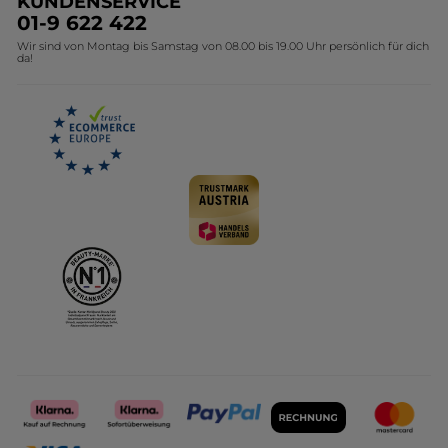
KUNDENSERVICE
Umweltstiftung YR
Geschenkideen Yves Rocher
01-9 622 422
Wir sind von Montag bis Samstag von 08.00 bis 19.00 Uhr persönlich für dich
Affiliate Programm
Kollektion Monoi Yves Rocher
da!
Karriere