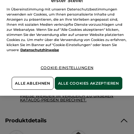
erster Stelle!
anzeigen.
Menge
Seife
In Übereinstimmung mit unseren Datenschutzbestimmungen
Kokosnuss
verwenden wir Cookies, um Ihnen personalisierte Inhalte und
Anzeigen zu präsentieren, die an Ihre Vorlieben angepasst sind,
Ihnen mit sozialen Medien verknüpfte Dienste vorzuschlagen und
IN DEN WARENKORB
zur Webanalyse. Wenn Sie auf "Alle Cookies akzeptieren" klicken,
stimmen Sie der Verwendung aller auf unserer Website platzierten
Cookies zu. Um mehr über die Verwendung von Cookies zu erfahren,
klicken Sie im Banner auf "Cookie-Einstellungen" oder lesen Sie
Freie Versandkosten ab 30€
unsere
Datenschutzhinweise
Lieferung zwischen dem 11/08 und dem 12/08
Zahlung per
Rechnung mit Klarna
u.a.
COOKIE-EINSTELLUNGEN
100 % zufrieden oder Geld zurück
Preisangaben inkl. MwSt. und zzgl. Versandkosten in
ALLE ABLEHNEN
ALLE COOKIES AKZEPTIEREN
Höhe von 3,99 €
ES GELTEN UNSERE AGBS. UNSERE ANGEBOTS-
PREISE WERDEN IM VERGLEICH ZU UNSEREN
KATALOG-PREISEN BERECHNET.
Produktdetails