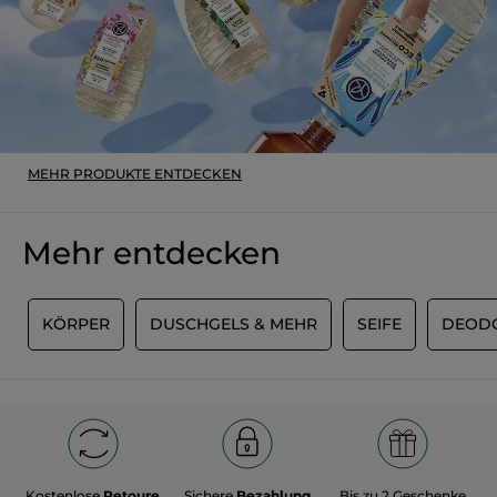
MEHR PRODUKTE ENTDECKEN
Mehr entdecken
M
KÖRPER
DUSCHGELS & MEHR
SEIFE
DEOD
Kostenlose
Retoure
Sichere
Bezahlung
Bis zu 2 Geschenke