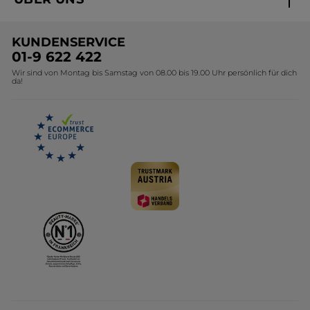
Black Friday Yves Rocher
Unsere Marke
Weihnachtskollektion
KUNDENSERVICE
Umweltstiftung YR
Geschenkideen Yves Rocher
01-9 622 422
Wir sind von Montag bis Samstag von 08.00 bis 19.00 Uhr persönlich für dich
Affiliate Programm
Kollektion Monoi Yves Rocher
da!
Karriere