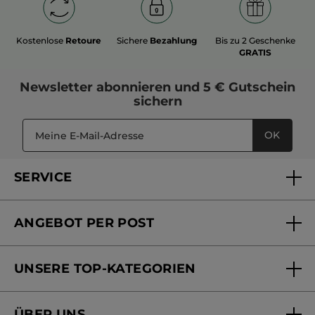
Kostenlose
Retoure
Sichere
Bezahlung
Bis zu 2 Geschenke
GRATIS
Newsletter
abonnieren und
5 € Gutschein
sichern
OK
SERVICE
FAQs und Kontakt
ANGEBOT PER POST
Mein Konto
Versandhandel Sendung verfolgen
Online Beauty Beratung
UNSERE TOP-KATEGORIEN
Versandhandel Preisliste
Online Preisliste
Aktuelle Angebote
ÜBER UNS