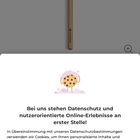
Flacher Augenpinsel
Der perfekte Pinsel, um den Augen mehr Farbe zu
geben!
Bei uns stehen Datenschutz und
★★★★★
★★★★★
4.8
(52)
BEWERTUNG VERFASSEN
nutzerorientierte Online-Erlebnisse an
4.8
erster Stelle!
von
19,90€
*
5
Sternen.
In Übereinstimmung mit unseren Datenschutzbestimmungen
Bewertungen
verwenden wir Cookies, um Ihnen personalisierte Inhalte und
Menge
anzeigen.