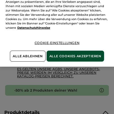
Anzeigen zu präsentieren, die an Ihre Vorlieben angepasst sind,
Flacher
Augenpinsel
Ihnen mit sozialen Medien verknüpfte Dienste vorzuschlagen und
zur Webanalyse. Wenn Sie auf "Alle Cookies akzeptieren" klicken,
IN DEN WARENKORB
stimmen Sie der Verwendung aller auf unserer Website platzierten
Cookies zu. Um mehr über die Verwendung von Cookies zu erfahren,
klicken Sie im Banner auf "Cookie-Einstellungen" oder lesen Sie
unsere
Datenschutzhinweise
Freie Versandkosten ab 30€
Lieferung zwischen dem 10/08 und dem 11/08
Zahlung per
Rechnung mit Klarna
u.a.
COOKIE-EINSTELLUNGEN
100 % zufrieden oder Geld zurück
ALLE ABLEHNEN
ALLE COOKIES AKZEPTIEREN
Preisangaben inkl. MwSt. und zzgl. Versandkosten in
Höhe von 3,99 €
ES GELTEN UNSERE AGBS. UNSERE ANGEBOTS-
PREISE WERDEN IM VERGLEICH ZU UNSEREN
KATALOG-PREISEN BERECHNET.
-50% ab 2 Produkten deiner Wahl
Produktdetails