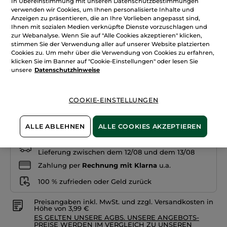
21,90€
In Übereinstimmung mit unseren Datenschutzbestimmungen
*
5
verwenden wir Cookies, um Ihnen personalisierte Inhalte und
Sternen.
73,00€ / 100ml
Anzeigen zu präsentieren, die an Ihre Vorlieben angepasst sind,
Bewertungen
anzeigen.
Ihnen mit sozialen Medien verknüpfte Dienste vorzuschlagen und
Nude
zur Webanalyse. Wenn Sie auf "Alle Cookies akzeptieren" klicken,
de
stimmen Sie der Verwendung aller auf unserer Website platzierten
Teint
-
Cookies zu. Um mehr über die Verwendung von Cookies zu erfahren,
Rosé
Ebenmäßiger
klicken Sie im Banner auf "Cookie-Einstellungen" oder lesen Sie
Teint
unsere
Datenschutzhinweise
&
Menge
Glow
COOKIE-EINSTELLUNGEN
IN DEN WARENKORB
ALLE ABLEHNEN
ALLE COOKIES AKZEPTIEREN
Freie Versandkosten ab 30€
Lieferung zwischen dem 12/08 und dem 13/08
Zahlung per
Rechnung mit Klarna
u.a.
100 % zufrieden oder Geld zurück
Preisangaben inkl. MwSt. und zzgl. Versandkosten in
Höhe von 3,99 €
ES GELTEN UNSERE AGBS. UNSERE ANGEBOTS-
PREISE WERDEN IM VERGLEICH ZU UNSEREN