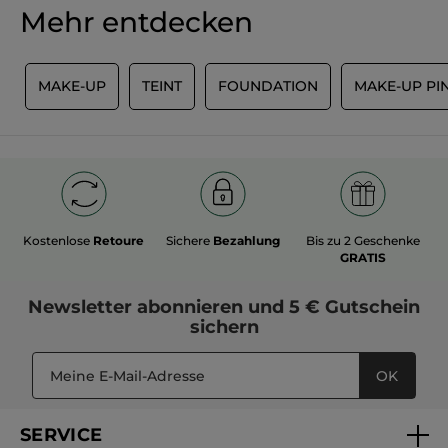
Mehr entdecken
R
MAKE-UP
TEINT
FOUNDATION
MAKE-UP PI
Kostenlose
Retoure
Sichere
Bezahlung
Bis zu 2 Geschenke
GRATIS
Newsletter
abonnieren und
5 € Gutschein
sichern
OK
SERVICE