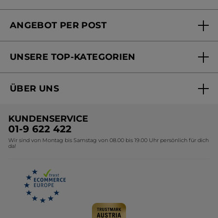
FAQs und Kontakt
ANGEBOT PER POST
Mein Konto
Versandhandel Sendung verfolgen
Online Beauty Beratung
UNSERE TOP-KATEGORIEN
Versandhandel Preisliste
Online Preisliste
Aktuelle Angebote
ÜBER UNS
Black Friday Yves Rocher
Unsere Marke
Weihnachtskollektion
KUNDENSERVICE
Umweltstiftung YR
Geschenkideen Yves Rocher
01-9 622 422
Wir sind von Montag bis Samstag von 08.00 bis 19.00 Uhr persönlich für dich
Affiliate Programm
Kollektion Monoi Yves Rocher
da!
Karriere