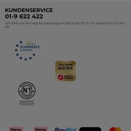
Unsere Marke
Weihnachtskollektion
KUNDENSERVICE
Umweltstiftung YR
Geschenkideen Yves Rocher
01-9 622 422
Wir sind von Montag bis Samstag von 08.00 bis 19.00 Uhr persönlich für dich
Affiliate Programm
Kollektion Monoi Yves Rocher
da!
Karriere