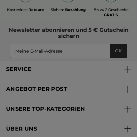
Kostenlose
Retoure
Sichere
Bezahlung
Bis zu 2 Geschenke
GRATIS
Newsletter
abonnieren und
5 € Gutschein
sichern
OK
SERVICE
FAQs und Kontakt
ANGEBOT PER POST
Mein Konto
Versandhandel Sendung verfolgen
Online Beauty Beratung
UNSERE TOP-KATEGORIEN
Versandhandel Preisliste
Online Preisliste
Aktuelle Angebote
ÜBER UNS
Black Friday Yves Rocher