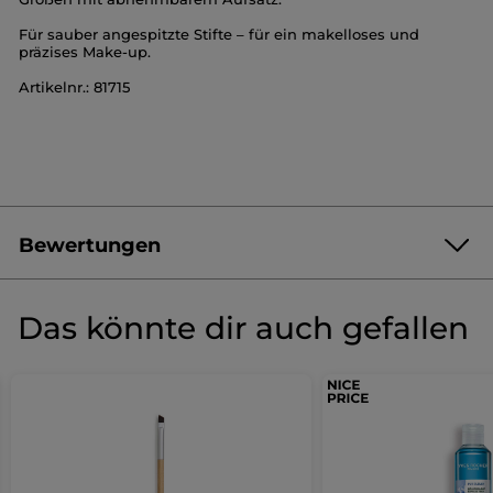
Für sauber angespitzte Stifte – für ein makelloses und
präzises Make-up.
Artikelnr.: 81715
Bewertungen
4.7/5
(193 bewertungen)
★★★★★
★★★★★
Das könnte dir auch gefallen
4.7
von
JETZT PRODUKT BEWERTEN
.
5
Sternen.
Dadurch
Bewertungen
≡
SORTIEREN NACH
REVIEWS FILTERN
anzeigen.
Wenn
werden
Anspitzer
Sie
auf
Sie
die
folgende
florence
·
vor 2 Tagen
zur
Schaltfläche