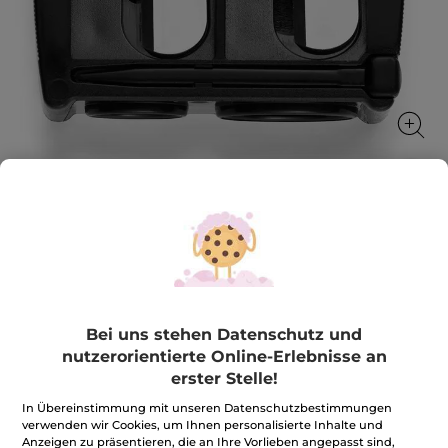
Anspitzer
Ein Must-have für Ihre Make-up-Stifte
★★★★★
★★★★★
4.7
(193)
BEWERTUNG VERFASSEN
4.7
Bei uns stehen Datenschutz und
von
9,90€
*
nutzerorientierte Online-Erlebnisse an
5
Sternen.
erster Stelle!
Bewertungen
Menge
anzeigen.
Anspitzer
In Übereinstimmung mit unseren Datenschutzbestimmungen
verwenden wir Cookies, um Ihnen personalisierte Inhalte und
Anzeigen zu präsentieren, die an Ihre Vorlieben angepasst sind,