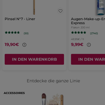
klicken,
★★★★★
★★★★★
wird
Login-
5
der
bon produit dure dans le temps
unten
von
Seite
taille tous les crayons pour le
aufgeführte
5
Pinsel N°7 - Liner
Augen-Make-up-En
Inhalt
maquillage
weitergeleitet.
Express
Sternen.
aktualisiert
Flakon
200 ml
MIT GOOGLE ÜBERSETZEN
(2740)
(50)
Empfiehlt dieses Produkt
Ja
49,95€ / 1l
19,90€
9,99€
Ursprünglich veröffentlicht auf yves-rocher.fr
MEHR
IN DEN WARENKORB
IN DEN WA
Entdecke die ganze Linie
ACCESSOIRES