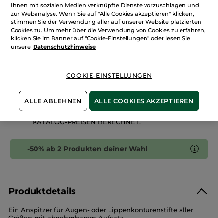
IN DEN WARENKORB
Ihnen mit sozialen Medien verknüpfte Dienste vorzuschlagen und
zur Webanalyse. Wenn Sie auf "Alle Cookies akzeptieren" klicken,
stimmen Sie der Verwendung aller auf unserer Website platzierten
Cookies zu. Um mehr über die Verwendung von Cookies zu erfahren,
Freie Versandkosten ab 30€
klicken Sie im Banner auf "Cookie-Einstellungen" oder lesen Sie
Lieferung zwischen dem 13/08 und dem 14/08
unsere
Datenschutzhinweise
Zahlung per
Rechnung mit Klarna
u.a.
100 % zufrieden oder Geld zurück
COOKIE-EINSTELLUNGEN
Preisangaben inkl. MwSt. und zzgl. Versandkosten in
Höhe von 3,99 €
ALLE ABLEHNEN
ALLE COOKIES AKZEPTIEREN
ES GELTEN UNSERE AGBS. UNSERE ANGEBOTS-
PREISE WERDEN IM VERGLEICH ZU UNSEREN
KATALOG-PREISEN BERECHNET.
-50% ab 2 Produkten deiner Wahl
Produktdetails
Ein Anspitzer für Augen- oder Lippenkonturenstifte aller
Größen mit abnehmbarem Aufsatz.