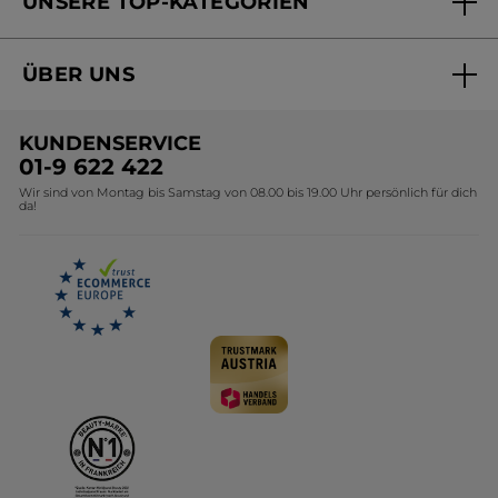
UNSERE TOP-KATEGORIEN
Versandhandel Preisliste
Online Preisliste
Aktuelle Angebote
ÜBER UNS
Black Friday Yves Rocher
Unsere Marke
Weihnachtskollektion
KUNDENSERVICE
Umweltstiftung YR
Geschenkideen Yves Rocher
01-9 622 422
Wir sind von Montag bis Samstag von 08.00 bis 19.00 Uhr persönlich für dich
Affiliate Programm
Kollektion Monoi Yves Rocher
da!
Karriere