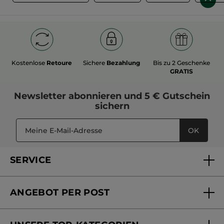
Kostenlose
Retoure
Sichere
Bezahlung
Bis zu 2 Geschenke
GRATIS
Newsletter
abonnieren und
5 € Gutschein
sichern
OK
SERVICE
FAQs und Kontakt
ANGEBOT PER POST
Mein Konto
Versandhandel Sendung verfolgen
Online Beauty Beratung