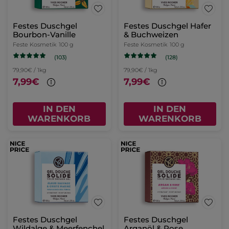
Festes Duschgel
Festes Duschgel Hafer
Bourbon-Vanille
& Buchweizen
Feste Kosmetik
100 g
Feste Kosmetik
100 g
(103)
(128)
79,90€ / 1kg
79,90€ / 1kg
7,99€
7,99€
IN DEN
IN DEN
WARENKORB
WARENKORB
Festes Duschgel
Festes Duschgel
Wildalge & Meerfenchel
Arganöl & Rose