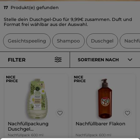
17
Produkt(e) gefunden
Stelle dein Duschgel-Duo für 9,99€ zusammen. Duft und
Format frei wählbar aus der Auswahl.
Gesichtspeeling
Shampoo
Duschgel
Nachfü
FILTER
SORTIEREN NACH
Nachfüllpackung
Nachfüllbarer Flakon
Duschgel
Zitronenverbene &
Nachfüllpack
600 ml
Nachfüllpack
600 ml
Kamillenblüte