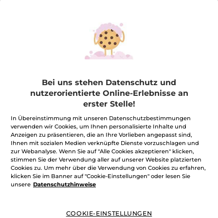
(276)
(89)
13,32€ / 1l
6,65€ / 1l
7,99€
3,99€
IN DEN
IN DEN
WARENKORB
WARENKORB
Bei uns stehen Datenschutz und
nutzerorientierte Online-Erlebnisse an
erster Stelle!
In Übereinstimmung mit unseren Datenschutzbestimmungen
verwenden wir Cookies, um Ihnen personalisierte Inhalte und
Anzeigen zu präsentieren, die an Ihre Vorlieben angepasst sind,
Ihnen mit sozialen Medien verknüpfte Dienste vorzuschlagen und
zur Webanalyse. Wenn Sie auf "Alle Cookies akzeptieren" klicken,
Nachfüllpack Duschgel
Nachfüllpack Duschgel
stimmen Sie der Verwendung aller auf unserer Website platzierten
Kokosnuss
Wildalge & Meerfenchel
Cookies zu. Um mehr über die Verwendung von Cookies zu erfahren,
klicken Sie im Banner auf "Cookie-Einstellungen" oder lesen Sie
Nachfüllpack
600 ml
Nachfüllpack
600 ml
unsere
Datenschutzhinweise
(414)
(701)
13,32€ / 1l
13,32€ / 1l
7,99€
7,99€
COOKIE-EINSTELLUNGEN