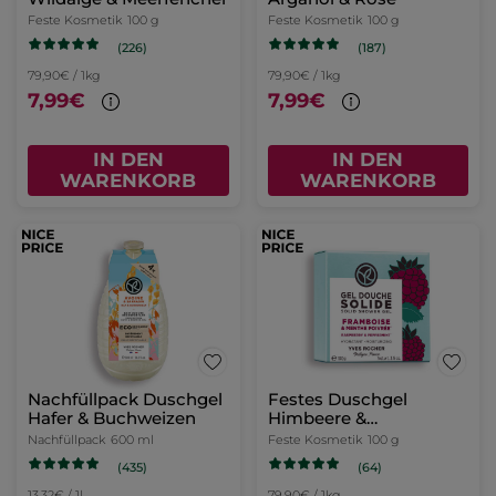
Feste Kosmetik
100 g
Feste Kosmetik
100 g
(226)
(187)
79,90€ / 1kg
79,90€ / 1kg
7,99€
7,99€
IN DEN
IN DEN
WARENKORB
WARENKORB
Nachfüllpack Duschgel
Festes Duschgel
Hafer & Buchweizen
Himbeere &
Pfefferminze
Nachfüllpack
600 ml
Feste Kosmetik
100 g
(435)
(64)
13,32€ / 1l
79,90€ / 1kg