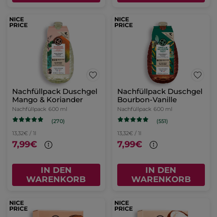
Nachfüllpack Duschgel
Nachfüllpack Duschgel
Mango & Koriander
Bourbon-Vanille
Nachfüllpack
600 ml
Nachfüllpack
600 ml
(270)
(551)
13,32€ / 1l
13,32€ / 1l
7,99€
7,99€
IN DEN
IN DEN
WARENKORB
WARENKORB