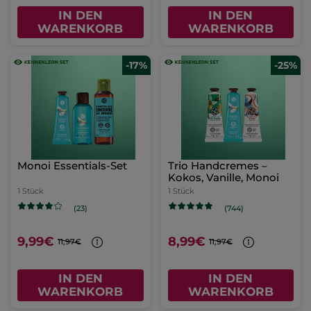
IN DEN
IN DEN
WARENKORB
WARENKORB
-17%
-25%
Monoi Essentials-Set
Trio Handcremes –
Kokos, Vanille, Monoi
1 Stück
1 Stück
(23)
(744)
9,99€
8,99€
11,97€
11,97€
IN DEN
IN DEN
WARENKORB
WARENKORB