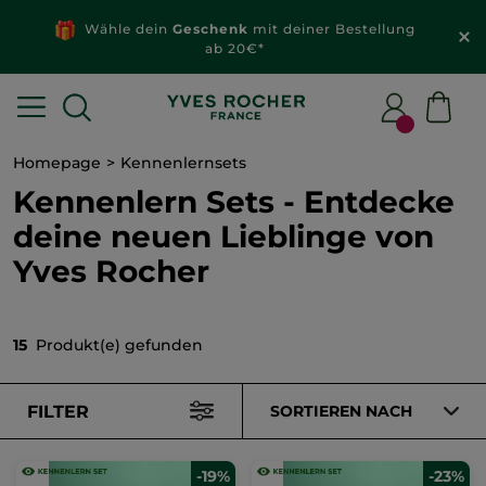
Wähle dein
Geschenk
mit deiner Bestellung
ab 20€*
Homepage
Kennenlernsets
Kennenlern Sets - Entdecke
deine neuen Lieblinge von
Yves Rocher
15
Produkt(e) gefunden
FILTER
SORTIEREN NACH
-19%
-23%