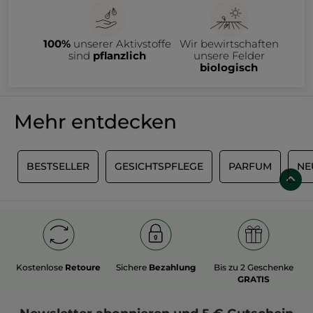
100%
unserer Aktivstoffe
Wir bewirtschaften
sind
pflanzlich
unsere Felder
biologisch
Mehr entdecken
P
BESTSELLER
GESICHTSPFLEGE
PARFUM
NE
Kostenlose
Retoure
Sichere
Bezahlung
Bis zu 2 Geschenke
GRATIS