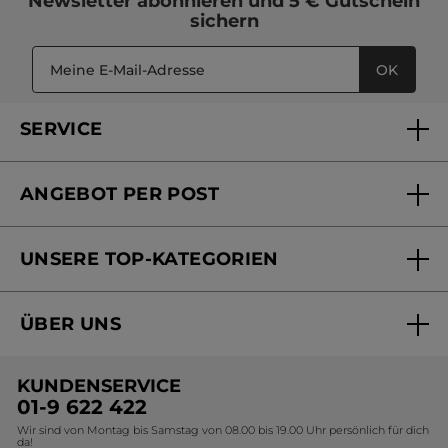
Newsletter
abonnieren und
5 € Gutschein
sichern
OK
SERVICE
FAQs und Kontakt
ANGEBOT PER POST
Mein Konto
Versandhandel Sendung verfolgen
Online Beauty Beratung
UNSERE TOP-KATEGORIEN
Versandhandel Preisliste
Online Preisliste
Aktuelle Angebote
ÜBER UNS
Black Friday Yves Rocher
Unsere Marke
Weihnachtskollektion
KUNDENSERVICE
Umweltstiftung YR
Geschenkideen Yves Rocher
01-9 622 422
Wir sind von Montag bis Samstag von 08.00 bis 19.00 Uhr persönlich für dich
Affiliate Programm
Kollektion Monoi Yves Rocher
da!