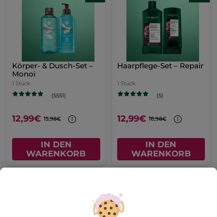
Körper- & Dusch-Set –
Haarpflege-Set – Repair
Monoi
1 Stück
1 Stück
(5551)
(5)
12,99€
12,99€
15,98€
16,98€
IN DEN
IN DEN
WARENKORB
WARENKORB
-23%
-21%