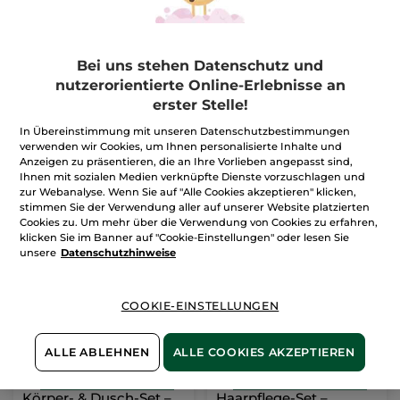
Haarpflege-Set – Anti-
Monoi Haar-Set
Bei uns stehen Datenschutz und
Haarausfall
nutzerorientierte Online-Erlebnisse an
2x Flakon =
1 Stück
1 Stück
erster Stelle!
(32)
(1456)
In Übereinstimmung mit unseren Datenschutzbestimmungen
verwenden wir Cookies, um Ihnen personalisierte Inhalte und
12,99€
14,99€
16,98€
18,98€
Anzeigen zu präsentieren, die an Ihre Vorlieben angepasst sind,
Ihnen mit sozialen Medien verknüpfte Dienste vorzuschlagen und
zur Webanalyse. Wenn Sie auf "Alle Cookies akzeptieren" klicken,
IN DEN
IN DEN
stimmen Sie der Verwendung aller auf unserer Website platzierten
WARENKORB
WARENKORB
Cookies zu. Um mehr über die Verwendung von Cookies zu erfahren,
klicken Sie im Banner auf "Cookie-Einstellungen" oder lesen Sie
unsere
Datenschutzhinweise
-29%
-23%
COOKIE-EINSTELLUNGEN
ALLE ABLEHNEN
ALLE COOKIES AKZEPTIEREN
Körper- & Dusch-Set –
Haarpflege-Set –