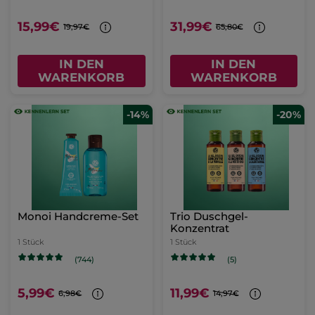
15,99€
31,99€
19,97€
65,80€
IN DEN
IN DEN
WARENKORB
WARENKORB
-14%
-20%
Monoi Handcreme-Set
Trio Duschgel-
Konzentrat
1 Stück
1 Stück
(744)
(5)
5,99€
11,99€
6,98€
14,97€