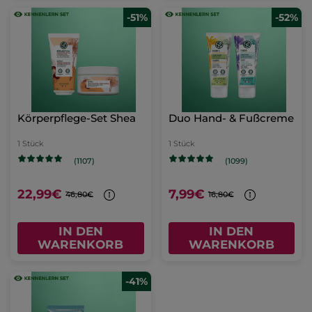
-51%
-52%
Körperpflege-Set Shea
Duo Hand- & Fußcreme
1 Stück
1 Stück
(1107)
(1099)
22,99€
7,99€
46,80€
16,80€
IN DEN
IN DEN
WARENKORB
WARENKORB
-41%