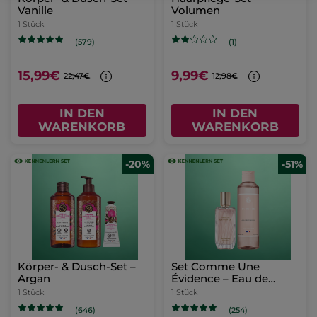
Vanille
Volumen
1 Stück
1 Stück
(579)
(1)
15,99€
9,99€
22,47€
12,98€
IN DEN
IN DEN
WARENKORB
WARENKORB
-20%
-51%
Körper- & Dusch-Set –
Set Comme Une
Argan
Évidence – Eau de
Parfum & Duschgel
1 Stück
1 Stück
(646)
(254)