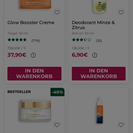
Glow Booster Creme
Deodorant Minze &
Zitrus
Tiegel
50 ml
Roll-on
50 ml
(776)
(32)
758,00€ / 1l
138,00€ / 1l
37,90€
6,90€
IN DEN
IN DEN
WARENKORB
WARENKORB
BESTSELLER
-40%