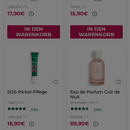
2.386,67€ / 1l
79,50€ / 1l
17,90€
15,90€
IN DEN
IN DEN
WARENKORB
WARENKORB
SOS-Pickel-Pflege
Eau de Parfum Cuir de
Nuit
Tube
10 ml
Zerstäuber
100 ml
(120)
(254)
1.690,00€ / 1l
699,00€ / 1l
16,90€
69,90€