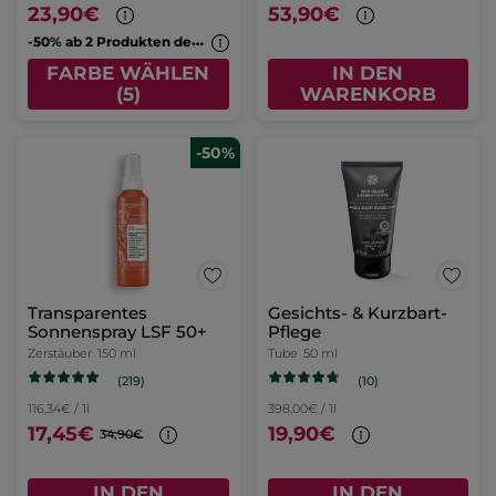
23,90€
53,90€
-
50% ab 2 Produkten deiner Wahl
FARBE WÄHLEN
IN DEN
(5)
WARENKORB
-50%
Transparentes
Gesichts- & Kurzbart-
Sonnenspray LSF 50+
Pflege
Zerstäuber
150 ml
Tube
50 ml
(219)
(10)
116,34€ / 1l
398,00€ / 1l
17,45€
19,90€
34,90€
IN DEN
IN DEN