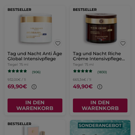
BESTSELLER
BESTSELLER
Tag und Nacht Anti Âge
Tag und Nacht Riche
Global Intensivpflege
Crème Intensivpflege
75ml
Tiegel
75 ml
Tiegel
75 ml
(906)
(1830)
932,00€ / 1l
665,34€ / 1l
69,90€
49,90€
IN DEN
IN DEN
WARENKORB
WARENKORB
BESTSELLER