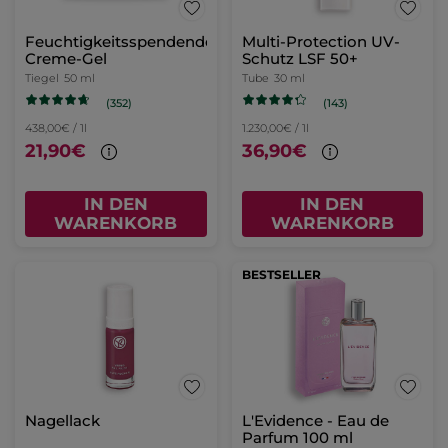
Feuchtigkeitsspendendes
Multi-Protection UV-
Creme-Gel
Schutz LSF 50+​
Tiegel
50 ml
Tube
30 ml
(352)
(143)
438,00€ / 1l
1.230,00€ / 1l
21,90€
36,90€
IN DEN
IN DEN
WARENKORB
WARENKORB
BESTSELLER
Nagellack
L'Evidence - Eau de
Parfum 100 ml