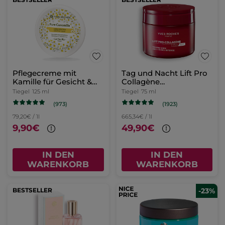
Pflegecreme mit
Tag und Nacht Lift Pro
Kamille für Gesicht &
Collagène
Körper
Intensivpflege 75ml
Tiegel
125 ml
Tiegel
75 ml
(973)
(1923)
79,20€ / 1l
665,34€ / 1l
9,90€
49,90€
IN DEN
IN DEN
WARENKORB
WARENKORB
BESTSELLER
-23%