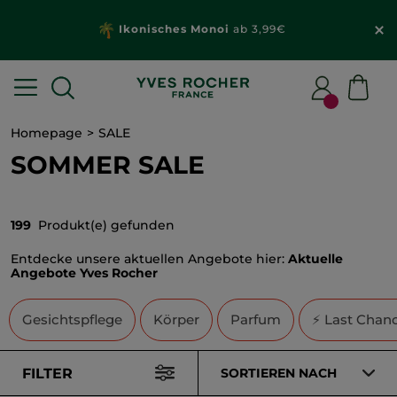
Wähle dein
Geschenk
mit deiner Bestellung
ab 20€*
Homepage
SALE
SOMMER SALE
199
Produkt(e) gefunden
Entdecke unsere aktuellen Angebote hier:
Aktuelle
Angebote Yves Rocher
Gesichtspflege
Körper
Parfum
⚡ Last Chan
FILTER
SORTIEREN NACH