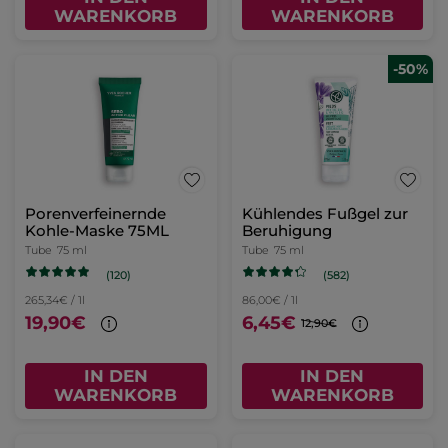
WARENKORB
WARENKORB
-50%
Porenverfeinernde
Kühlendes Fußgel zur
Kohle-Maske 75ML
Beruhigung
Tube
75 ml
Tube
75 ml
(120)
(582)
265,34€ / 1l
86,00€ / 1l
19,90€
6,45€
12,90€
IN DEN
IN DEN
WARENKORB
WARENKORB