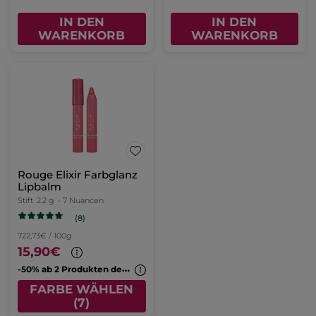
IN DEN
IN DEN
WARENKORB
WARENKORB
Rouge Elixir Farbglanz
Lipbalm
Stift
2.2 g
- 7 Nuancen
(8)
722,73€ / 100g
15,90€
-
50% ab 2 Produkten deiner Wahl
FARBE WÄHLEN
(7)