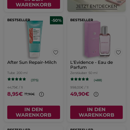
WARENKORB
BESTSELLER
-50%
BESTSELLER
After Sun Repair-Milch
L'Evidence - Eau de
Parfum
Tube
200 ml
Zerstäuber
50 ml
(375)
(488)
44,75€ / 1l
998,00€ / 1l
8,95€
49,90€
17,90€
IN DEN
IN DEN
WARENKORB
WARENKORB
BESTSELLER
BESTSELLER