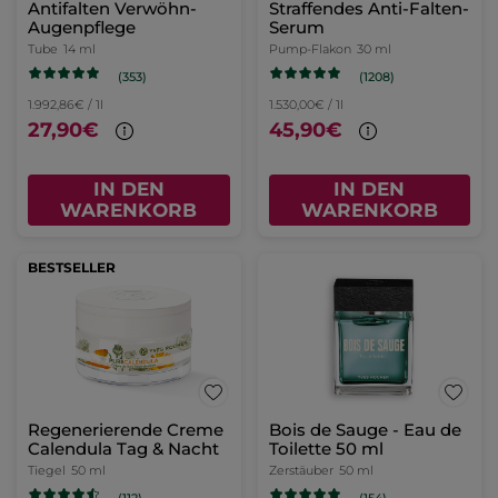
Antifalten Verwöhn-
Straffendes Anti-Falten-
Augenpflege
Serum
Tube
14 ml
Pump-Flakon
30 ml
(353)
(1208)
1.992,86€ / 1l
1.530,00€ / 1l
27,90€
45,90€
IN DEN
IN DEN
WARENKORB
WARENKORB
BESTSELLER
Regenerierende Creme
Bois de Sauge - Eau de
Calendula Tag & Nacht
Toilette 50 ml
Tiegel
50 ml
Zerstäuber
50 ml
(112)
(154)