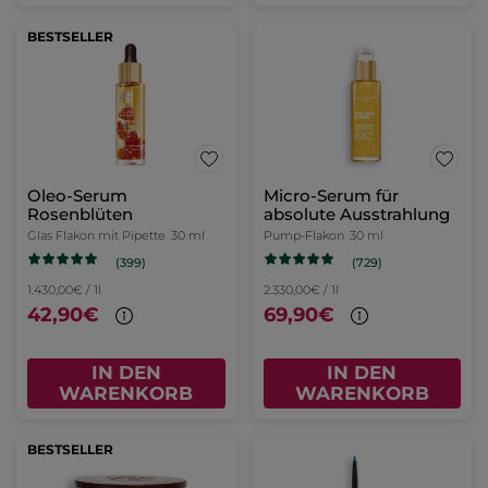
BESTSELLER
Oleo-Serum
Micro-Serum für
Rosenblüten
absolute Ausstrahlung
Glas Flakon mit Pipette
30 ml
Pump-Flakon
30 ml
(399)
(729)
1.430,00€ / 1l
2.330,00€ / 1l
42,90€
69,90€
IN DEN
IN DEN
WARENKORB
WARENKORB
BESTSELLER