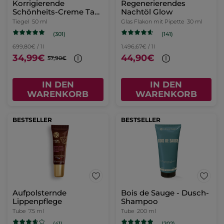
Korrigierende
Regenerierendes
Schönheits-Creme Tag
Nachtöl Glow
- Alle Hauttypen
Tiegel
50 ml
Glas Flakon mit Pipette
30 ml
(301)
(141)
699,80€ / 1l
1.496,67€ / 1l
34,99€
44,90€
57,90€
IN DEN
IN DEN
WARENKORB
WARENKORB
BESTSELLER
BESTSELLER
Aufpolsternde
Bois de Sauge - Dusch-
Lippenpflege
Shampoo
Tube
7.5 ml
Tube
200 ml
(41)
(202)