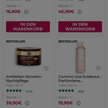
338,00€ / 1l
918,00€ / 1l
16,90€
45,90€
IN DEN
IN DEN
WARENKORB
WARENKORB
BESTSELLER
BESTSELLER
Antifalten Verwöhn-
Comme Une Evidence -
Nachtpflege
Parfümierte
Körpermilch
Tiegel
50 ml
Flakon
200 ml
(444)
(525)
798,00€ / 1l
99,50€ / 1l
39,90€
19,90€