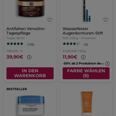
Antifalten Verwöhn-
Wasserfester
Tagespflege
Augenkonturen-Stift
Tiegel
50 ml
Stift
0.35 g
- 5 Nuancen
(733)
(13)
798,00€ / 1l
3.400,00€ / 100g
39,90€
11,90€
-
50% ab 2 Produkten deiner Wahl
IN DEN
FARBE WÄHLEN
WARENKORB
(5)
BESTSELLER