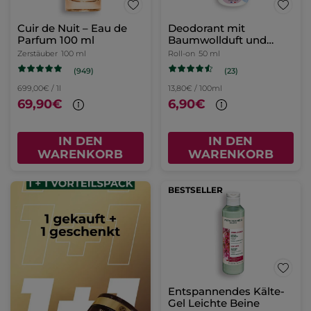
Cuir de Nuit – Eau de
Deodorant mit
Parfum 100 ml
Baumwollduft und
Malve aus der Bretagne
Zerstäuber
100 ml
Roll-on
50 ml
(949)
(23)
699,00€ / 1l
13,80€ / 100ml
69,90€
6,90€
IN DEN
IN DEN
WARENKORB
WARENKORB
BESTSELLER
Entspannendes Kälte-
Gel Leichte Beine