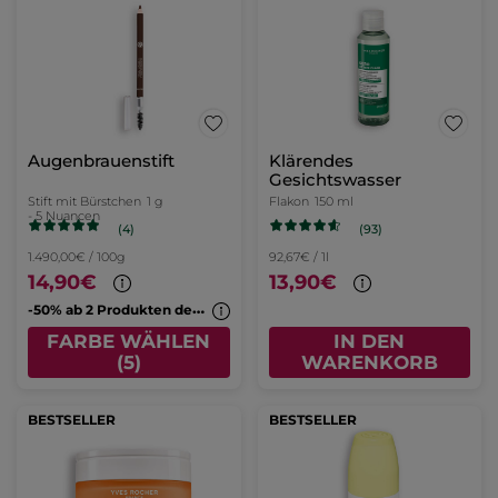
Augenbrauenstift
Klärendes
Gesichtswasser
Stift mit Bürstchen
1 g
Flakon
150 ml
- 5 Nuancen
(4)
(93)
1.490,00€ / 100g
92,67€ / 1l
14,90€
13,90€
-
50% ab 2 Produkten deiner Wahl
FARBE WÄHLEN
IN DEN
(5)
WARENKORB
BESTSELLER
BESTSELLER