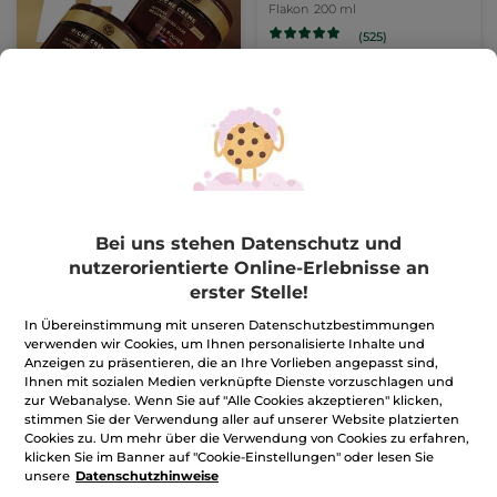
Flakon
200 ml
(525)
94,50€ / 1l
18,90€
IN DEN
WARENKORB
Bei uns stehen Datenschutz und
nutzerorientierte Online-Erlebnisse an
erster Stelle!
In Übereinstimmung mit unseren Datenschutzbestimmungen
verwenden wir Cookies, um Ihnen personalisierte Inhalte und
Anzeigen zu präsentieren, die an Ihre Vorlieben angepasst sind,
Ihnen mit sozialen Medien verknüpfte Dienste vorzuschlagen und
Hoggar Eau de Toilette
Pflegender
zur Webanalyse. Wenn Sie auf "Alle Cookies akzeptieren" klicken,
100ml
Rasierschaum
stimmen Sie der Verwendung aller auf unserer Website platzierten
Flakon
100 ml
Zerstäuber
200 ml
Cookies zu. Um mehr über die Verwendung von Cookies zu erfahren,
klicken Sie im Banner auf "Cookie-Einstellungen" oder lesen Sie
(649)
(14)
unsere
Datenschutzhinweise
569,00€ / 1l
79,50€ / 1l