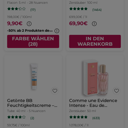
Flacon
5 ml
- 28 Nuancen
Zerstäuber
100 ml
(17)
(1464)
198,00€ / 100ml
699,00€ / 1l
9,90€
69,90€
-
50% ab 2 Produkten deiner Wahl
FARBE WÄHLEN
IN DEN
(28)
WARENKORB
Getönte BB
Comme une Evidence
Feuchtigkeitscreme –
Intense - Eau de
Medium Hell
Parfum
Tube
40 ml
- 5 Nuancen
Zerstäuber
50 ml
(2)
(633)
59,75€ / 100ml
1.078,00€ / 1l