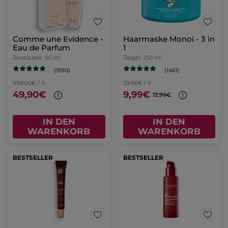
Comme une Evidence -
Haarmaske Monoi - 3 in
Eau de Parfum
1
Zerstäuber
50 ml
Tiegel
250 ml
(1590)
(1461)
998,00€ / 1l
39,96€ / 1l
49,90€
9,99€
12,99€
IN DEN
IN DEN
WARENKORB
WARENKORB
BESTSELLER
BESTSELLER