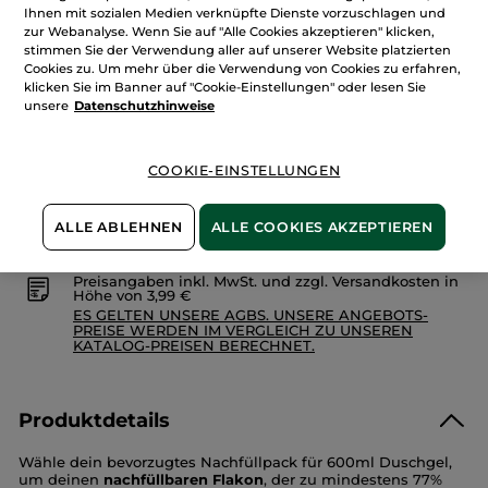
Menge
Nachfüllbarer
Ihnen mit sozialen Medien verknüpfte Dienste vorzuschlagen und
Flakon
zur Webanalyse. Wenn Sie auf "Alle Cookies akzeptieren" klicken,
stimmen Sie der Verwendung aller auf unserer Website platzierten
Cookies zu. Um mehr über die Verwendung von Cookies zu erfahren,
IN DEN WARENKORB
klicken Sie im Banner auf "Cookie-Einstellungen" oder lesen Sie
unsere
Datenschutzhinweise
Freie Versandkosten ab 30€
COOKIE-EINSTELLUNGEN
Lieferung zwischen dem 13/08 und dem 14/08
Zahlung per
Rechnung mit Klarna
u.a.
ALLE ABLEHNEN
ALLE COOKIES AKZEPTIEREN
100 % zufrieden oder Geld zurück
Preisangaben inkl. MwSt. und zzgl. Versandkosten in
Höhe von 3,99 €
ES GELTEN UNSERE AGBS. UNSERE ANGEBOTS-
PREISE WERDEN IM VERGLEICH ZU UNSEREN
KATALOG-PREISEN BERECHNET.
Produktdetails
Wähle dein bevorzugtes Nachfüllpack für 600ml Duschgel,
um deinen
nachfüllbaren Flakon
, der zu mindestens 77%