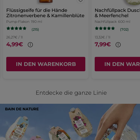
unten
von
Seite
S'adapte parfaitement à la
aufgeführte
5
Flüssigseife für die Hände
Nachfüllpack Dusc
Inhalt
contenance des récharges. Flacon
weitergeleitet.
Zitronenverbene & Kamillenblüte
& Meerfenchel
Sternen.
aktualisiert
léger. Aurait préféré un bec un peu
Pump-Flakon
190 ml
Nachfüllpack
600 ml
plus long.
(215)
(702)
MIT GOOGLE ÜBERSETZEN
26,27€ / 1l
13,32€ / 1l
4,99€
7,99€
Empfiehlt dieses Produkt
Ja
Ursprünglich veröffentlicht auf yves-rocher.fr
IN DEN WARENKORB
IN DEN WA
MEHR
Entdecke die ganze Linie
BAIN DE NATURE