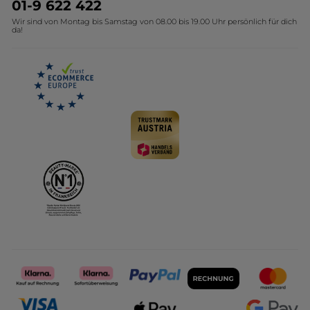
Geschenkideen Yves Rocher
01-9 622 422
Wir sind von Montag bis Samstag von 08.00 bis 19.00 Uhr persönlich für dich
Affiliate Programm
Kollektion Monoi Yves Rocher
da!
Karriere