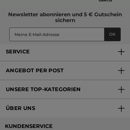
GRATIS
Newsletter
abonnieren und
5 € Gutschein
sichern
OK
SERVICE
FAQs und Kontakt
ANGEBOT PER POST
Mein Konto
Versandhandel Sendung verfolgen
Online Beauty Beratung
UNSERE TOP-KATEGORIEN
Versandhandel Preisliste
Online Preisliste
Aktuelle Angebote
ÜBER UNS
Black Friday Yves Rocher
Unsere Marke
Weihnachtskollektion
KUNDENSERVICE
Umweltstiftung YR