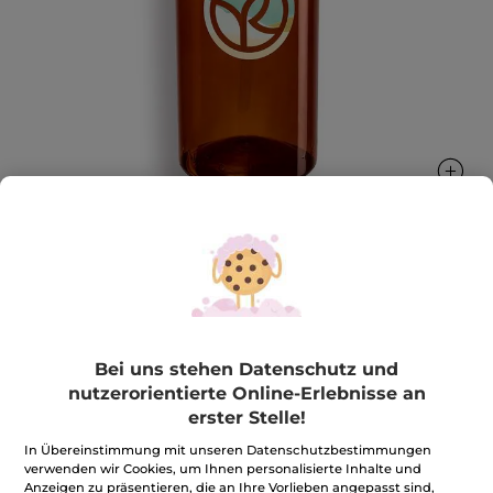
Nachfüllbarer Flakon
Praktisch und umweltfreundlich
600 ml
Bei uns stehen Datenschutz und
★★★★★
★★★★★
4.2
nutzerorientierte Online-Erlebnisse an
(89)
BEWERTUNG VERFASSEN
erster Stelle!
4.2
von
3,99€
*
5
In Übereinstimmung mit unseren Datenschutzbestimmungen
Sternen.
6,65€ / 1l
verwenden wir Cookies, um Ihnen personalisierte Inhalte und
Bewertungen
anzeigen.
Anzeigen zu präsentieren, die an Ihre Vorlieben angepasst sind,