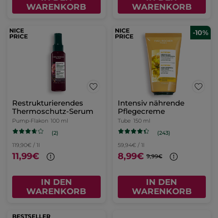
WARENKORB
WARENKORB
-10%
Restrukturierendes
Intensiv nährende
Thermoschutz-Serum
Pflegecreme
Pump-Flakon
100 ml
Tube
150 ml
(2)
(243)
119,90€ / 1l
59,94€ / 1l
11,99€
8,99€
9,99€
IN DEN
IN DEN
WARENKORB
WARENKORB
BESTSELLER