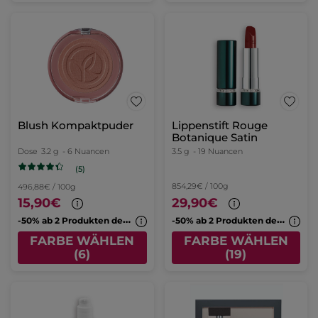
Blush Kompaktpuder
Lippenstift Rouge
Botanique Satin
Dose
3.2 g
- 6 Nuancen
3.5 g
- 19 Nuancen
(5)
854,29€ / 100g
496,88€ / 100g
15,90€
29,90€
-
50% ab 2 Produkten deiner Wahl
-
50% ab 2 Produkten deiner Wahl
FARBE WÄHLEN
FARBE WÄHLEN
(6)
(19)