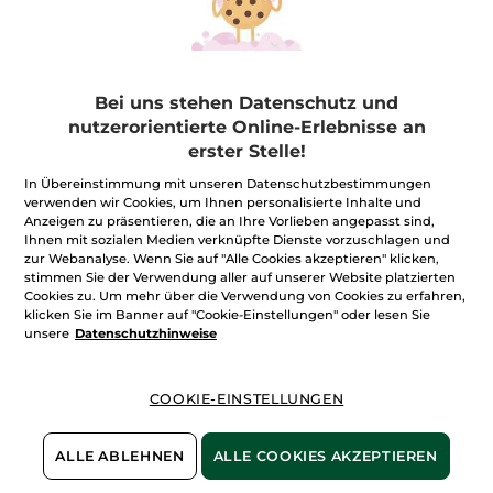
Roll-on
50 ml
Flakon
150 ml
(24)
(884)
138,00€ / 1l
59,94€ / 1l
6,90€
8,99€
9,99€
Bei uns stehen Datenschutz und
nutzerorientierte Online-Erlebnisse an
IN DEN
IN DEN
erster Stelle!
WARENKORB
WARENKORB
In Übereinstimmung mit unseren Datenschutzbestimmungen
verwenden wir Cookies, um Ihnen personalisierte Inhalte und
Anzeigen zu präsentieren, die an Ihre Vorlieben angepasst sind,
-50%
Ihnen mit sozialen Medien verknüpfte Dienste vorzuschlagen und
zur Webanalyse. Wenn Sie auf "Alle Cookies akzeptieren" klicken,
stimmen Sie der Verwendung aller auf unserer Website platzierten
Cookies zu. Um mehr über die Verwendung von Cookies zu erfahren,
klicken Sie im Banner auf "Cookie-Einstellungen" oder lesen Sie
unsere
Datenschutzhinweise
Fußpeeling
Bändigendes
COOKIE-EINSTELLUNGEN
Thermoschutz-Fluid
Tube
75 ml
Pump-Flakon
100 ml
(430)
(3)
ALLE ABLEHNEN
ALLE COOKIES AKZEPTIEREN
86,00€ / 1l
99,90€ / 1l