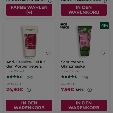
FARBE WÄHLEN
IN DEN
(4)
WARENKORB
-11%
Anti-Cellulite-Gel für
Schützende
den Körper gegen
Glanzmaske
Orangenhaut
Tube
200 ml
Tube
200 ml
(203)
(149)
124,50€ / 1l
39,95€ / 1l
24,90€
7,99€
8,99€
IN DEN
IN DEN
WARENKORB
WARENKORB