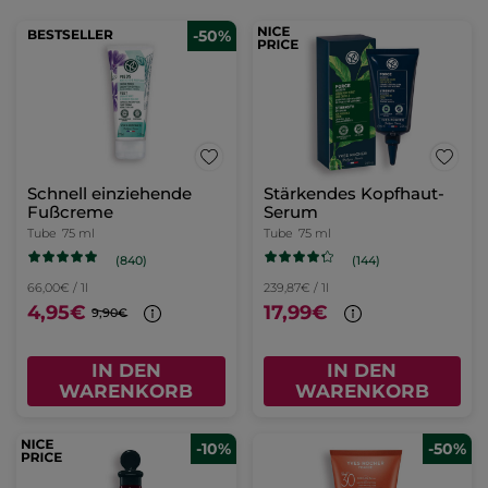
BESTSELLER
-50%
Schnell einziehende
Stärkendes Kopfhaut-
Fußcreme
Serum
Tube
75 ml
Tube
75 ml
(840)
(144)
66,00€ / 1l
239,87€ / 1l
4,95€
17,99€
9,90€
IN DEN
IN DEN
WARENKORB
WARENKORB
-10%
-50%