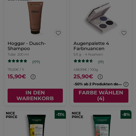
Hoggar - Dusch-
Augenpalette 4
Shampoo
Farbnuancen
Tube
200 ml
5.9 g
- 4 Nuancen
(177)
(17)
79,50€ / 1l
438,99€ / 100g
15,90€
25,90€
-
50% ab 2 Produkten deiner Wahl
IN DEN
FARBE WÄHLEN
WARENKORB
(4)
-11%
-8%