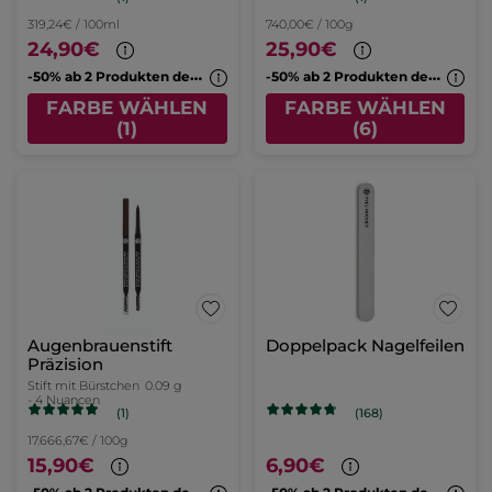
319,24€ / 100ml
740,00€ / 100g
24,90€
25,90€
-
50% ab 2 Produkten deiner Wahl
-
50% ab 2 Produkten deiner Wahl
FARBE WÄHLEN
FARBE WÄHLEN
(1)
(6)
Augenbrauenstift
Doppelpack Nagelfeilen
Präzision
Stift mit Bürstchen
0.09 g
- 4 Nuancen
(1)
(168)
17.666,67€ / 100g
15,90€
6,90€
-
50% ab 2 Produkten deiner Wahl
-
50% ab 2 Produkten deiner Wahl