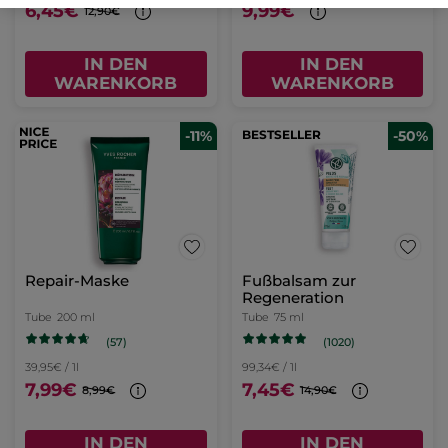
6,45€
9,99€
12,90€
IN DEN
IN DEN
WARENKORB
WARENKORB
-11%
BESTSELLER
-50%
Repair-Maske
Fußbalsam zur
Regeneration
Tube
200 ml
Tube
75 ml
(57)
(1020)
39,95€ / 1l
99,34€ / 1l
7,99€
7,45€
8,99€
14,90€
IN DEN
IN DEN