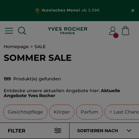
Wähle dein
Geschenk
mit deiner Bestellung
ab 20€*
Homepage
SALE
SOMMER SALE
199
Produkt(e) gefunden
Entdecke unsere aktuellen Angebote hier:
Aktuelle
Angebote Yves Rocher
Gesichtspflege
Körper
Parfum
⚡ Last Chan
FILTER
SORTIEREN NACH