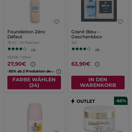
Foundation Zéro
Granit Bleu –
Défaut
Geschenkbox
30 ml
- 24 Nuancen
Set
(4)
(8)
93,00€ / 100ml
27,90€
63,90€
-
50% ab 2 Produkten deiner Wahl
FARBE WÄHLEN
IN DEN
(24)
WARENKORB
-60%