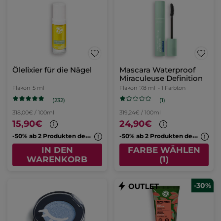
Ölelixier für die Nägel
Mascara Waterproof
Miraculeuse Definition
Flakon
5 ml
Flakon
7.8 ml
- 1 Farbton
(232)
(1)
318,00€ / 100ml
319,24€ / 100ml
15,90€
24,90€
-
50% ab 2 Produkten deiner Wahl
-
50% ab 2 Produkten deiner Wahl
IN DEN
FARBE WÄHLEN
WARENKORB
(1)
-30%