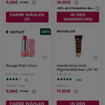
9,96€
19,90€
24,90€
-
50% ab 2 Produkten deiner Wahl
FARBE WÄHLEN
IN DEN
(7)
WARENKORB
-60%
BESTSELLER
Rouge Elixir Glow
Handcreme Anti-
Pigmentflecken LSF 30
Stift
3.5 g
- 3 Nuancen
Tube
50 ml
(6)
(385)
284,58€ / 100g
358,00€ / 1l
9,96€
17,90€
24,90€
FARBE WÄHLEN
IN DEN