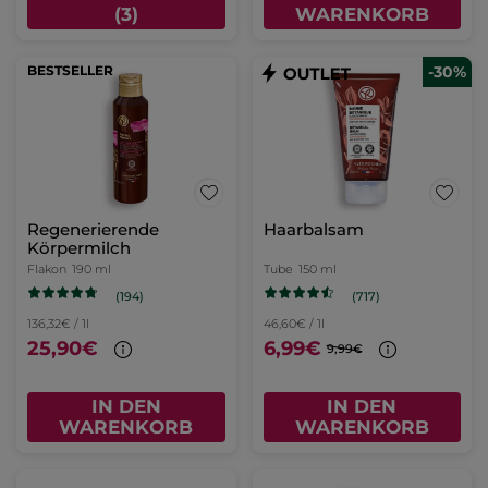
(3)
WARENKORB
BESTSELLER
-30%
Regenerierende
Haarbalsam
Körpermilch
Flakon
190 ml
Tube
150 ml
(194)
(717)
136,32€ / 1l
46,60€ / 1l
25,90€
6,99€
9,99€
IN DEN
IN DEN
WARENKORB
WARENKORB