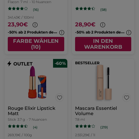
Flacon
7 ml
- 10 Nuancen
(16)
(58)
341,43€ / 100ml
23,90€
28,90€
-
50% ab 2 Produkten deiner Wahl
-
50% ab 2 Produkten deiner Wahl
FARBE WÄHLEN
IN DEN
(10)
WARENKORB
-60%
BESTSELLER
Rouge Elixir Lipstick
Mascara Essentiel
Matt
Volume
Stick
3.7 g
- 7 Nuancen
7.8 ml
(4)
(219)
269,19€ / 100g
2.551,29€ / 1l