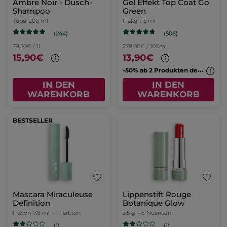
Ambre Noir - Dusch-
Gel Effekt Top Coat Go
Shampoo
Green
Tube
200 ml
Flakon
5 ml
(244)
(506)
79,50€ / 1l
278,00€ / 100ml
15,90€
13,90€
-
50% ab 2 Produkten deiner Wahl
IN DEN
IN DEN
WARENKORB
WARENKORB
BESTSELLER
Mascara Miraculeuse
Lippenstift Rouge
Definition
Botanique Glow
Flacon
7.8 ml
- 1 Farbton
3.5 g
- 6 Nuancen
(1)
(1)