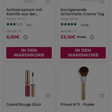
Antitranspirant mit
Korrigierende
Kamille aus der
Schönheits-Creme Tag
Bretagne
Roll-on
50 ml
Tiegel
50 ml
(14)
(1248)
138,00€ / 1l
463,20€ / 1l
6,90€
23,16€
57,90€
IN DEN
IN DEN
WARENKORB
WARENKORB
Grand Rouge Elixir
Pinsel N°3 - Puder