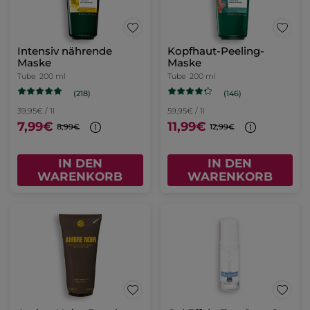
Intensiv nährende
Kopfhaut-Peeling-
Maske
Maske
Tube
200 ml
Tube
200 ml
(218)
(146)
39,95€ / 1l
59,95€ / 1l
7,99€
11,99€
8,99€
12,99€
IN DEN
IN DEN
WARENKORB
WARENKORB