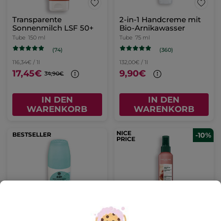
Transparente
2-in-1 Handcreme mit
Sonnenmilch LSF 50+
Bio-Arnikawasser
Tube
150 ml
Tube
75 ml
(74)
(360)
116,34€ / 1l
132,00€ / 1l
17,45€
9,90€
34,90€
IN DEN
IN DEN
WARENKORB
WARENKORB
BESTSELLER
-10%
Antitranspirant mit
Express
Algen aus der Bretagne
Entwirrungsspray