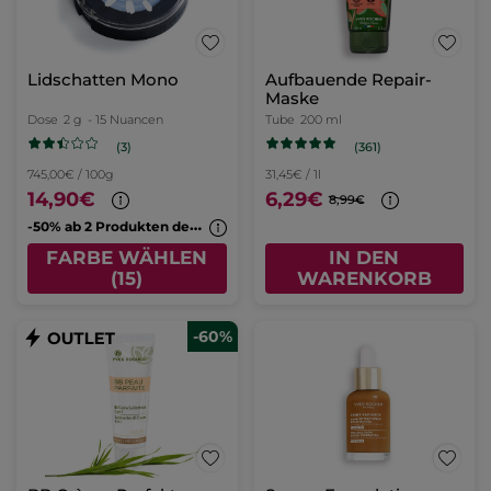
Lidschatten Mono
Aufbauende Repair-
Maske
Dose
2 g
- 15 Nuancen
Tube
200 ml
(3)
(361)
745,00€ / 100g
31,45€ / 1l
14,90€
6,29€
8,99€
-
50% ab 2 Produkten deiner Wahl
FARBE WÄHLEN
IN DEN
(15)
WARENKORB
-60%