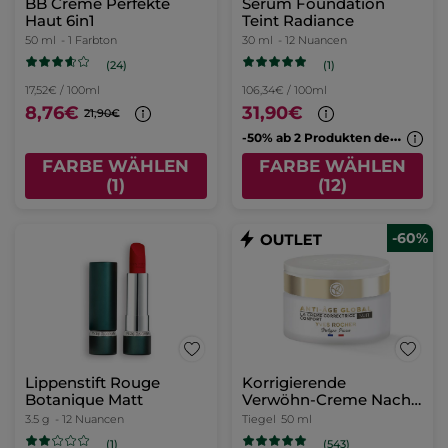
BB Crème Perfekte
Serum Foundation
Haut 6in1
Teint Radiance
50 ml
- 1 Farbton
30 ml
- 12 Nuancen
(24)
(1)
17,52€ / 100ml
106,34€ / 100ml
8,76€
31,90€
21,90€
-
50% ab 2 Produkten deiner Wahl
FARBE WÄHLEN
FARBE WÄHLEN
(1)
(12)
-60%
Lippenstift Rouge
Korrigierende
Botanique Matt
Verwöhn-Creme Nacht
50 ml
3.5 g
- 12 Nuancen
Tiegel
50 ml
(1)
(543)