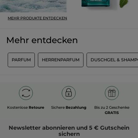
MEHR PRODUKTE ENTDECKEN
Mehr entdecken
N
PARFUM
HERRENPARFUM
DUSCHGEL & SHAM
Kostenlose
Retoure
Sichere
Bezahlung
Bis zu 2 Geschenke
GRATIS
Newsletter
abonnieren und
5 € Gutschein
sichern