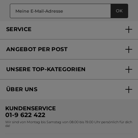
OK
SERVICE
FAQs und Kontakt
ANGEBOT PER POST
Mein Konto
Versandhandel Sendung verfolgen
Online Beauty Beratung
UNSERE TOP-KATEGORIEN
Versandhandel Preisliste
Online Preisliste
Aktuelle Angebote
ÜBER UNS
Black Friday Yves Rocher
Unsere Marke
Weihnachtskollektion
KUNDENSERVICE
Umweltstiftung YR
Geschenkideen Yves Rocher
01-9 622 422
Wir sind von Montag bis Samstag von 08.00 bis 19.00 Uhr persönlich für dich
Affiliate Programm
Kollektion Monoi Yves Rocher
da!
Karriere