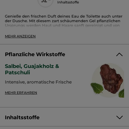
Inhaltsstoffe
Genieße den frischen Duft deines Eau de Toilette auch unter
der Dusche. Mit diesem zart schäumenden Gel pflanzlichen
Ursprungs werden Haut und Haare sanft gereinigt und von
einem angenehm frischen Duft umhüllt.
MEHR ANZEIGEN
Verpackung :
Tube
Artikelnr.: 24873
Pflanzliche Wirkstoffe
Salbei, Guajakholz &
Patschuli
Intensive, aromatische Frische
MEHR ERFAHREN
Inhaltsstoffe