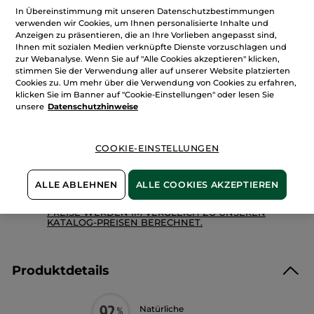
Menge
Bois
In Übereinstimmung mit unseren Datenschutzbestimmungen
de
verwenden wir Cookies, um Ihnen personalisierte Inhalte und
Sauge
-
Anzeigen zu präsentieren, die an Ihre Vorlieben angepasst sind,
Dusch-
Ihnen mit sozialen Medien verknüpfte Dienste vorzuschlagen und
IN DEN WARENKORB
Shampoo
zur Webanalyse. Wenn Sie auf "Alle Cookies akzeptieren" klicken,
stimmen Sie der Verwendung aller auf unserer Website platzierten
Cookies zu. Um mehr über die Verwendung von Cookies zu erfahren,
klicken Sie im Banner auf "Cookie-Einstellungen" oder lesen Sie
Freie Versandkosten ab 30€
unsere
Datenschutzhinweise
Lieferung zwischen dem 12/08 und dem 13/08
Zahlung per
Rechnung mit Klarna
u.a.
COOKIE-EINSTELLUNGEN
100 % zufrieden oder Geld zurück
Preisangaben inkl. MwSt. und zzgl. Versandkosten in
ALLE ABLEHNEN
ALLE COOKIES AKZEPTIEREN
Höhe von 3,99 €
ES GELTEN UNSERE AGBS. UNSERE ANGEBOTS-
PREISE WERDEN IM VERGLEICH ZU UNSEREN
KATALOG-PREISEN BERECHNET.
Produktdetails
Natürliche