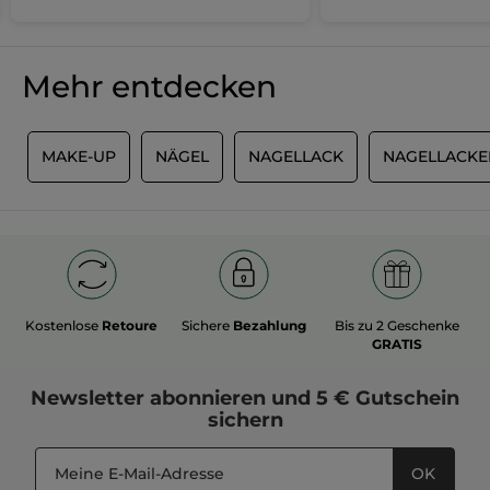
Bewertungen sind mir ein Rätsel.
Empfiehlt dieses Produkt
Ja
Mehr entdecken
Ursprünglich veröffentlicht auf Yves Rocher Suisse
E
MAKE-UP
NÄGEL
MEHR
NAGELLACK
NAGELLACKE
Kostenlose
Retoure
Sichere
Bezahlung
Bis zu 2 Geschenke
GRATIS
Newsletter
abonnieren und
5 € Gutschein
sichern
OK