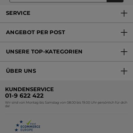
SERVICE
FAQs und Kontakt
ANGEBOT PER POST
Mein Konto
Versandhandel Sendung verfolgen
Online Beauty Beratung
UNSERE TOP-KATEGORIEN
Versandhandel Preisliste
Online Preisliste
Aktuelle Angebote
ÜBER UNS
Black Friday Yves Rocher
Unsere Marke
Weihnachtskollektion
KUNDENSERVICE
Umweltstiftung YR
Geschenkideen Yves Rocher
01-9 622 422
Wir sind von Montag bis Samstag von 08.00 bis 19.00 Uhr persönlich für dich
Affiliate Programm
Kollektion Monoi Yves Rocher
da!
Karriere