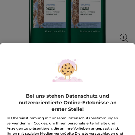
Duo Texturierendes Shampoo
Haar mit mehr Volumen ab dem Haaransatz
1 Stück
Bei uns stehen Datenschutz und
★★★★★
★★★★★
3.0
(7)
BEWERTUNG VERFASSEN
nutzerorientierte Online-Erlebnisse an
3
von
erster Stelle!
9,99€
*
11,98€
-17%
5
Sternen.
In Übereinstimmung mit unseren Datenschutzbestimmungen
Bewertungen
verwenden wir Cookies, um Ihnen personalisierte Inhalte und
Menge
anzeigen.
Duo
Anzeigen zu präsentieren, die an Ihre Vorlieben angepasst sind,
Texturierendes
Ihnen mit sozialen Medien verknüpfte Dienste vorzuschlagen und