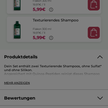
Flakon 300 ml
19,97€ / 1l
5,99€
Texturierendes Shampoo
Flakon 300 ml
19,97€ / 1l
5,99€
Produktdetails
Dein Set enthält zwei Texturierende Shampoos, ohne Sulfat*
und ohne Silikon.
Angereichert mit Quinoa-Peptiden reinigt dieses Shampoo
sanft, bekämpft Haarbruch und verleiht Fülle, ohne zu
beschweren.
MEHR ANZEIGEN
Dein Haar wird restrukturiert, gewinnt ab dem Ansatz an
Volumen und Textur.
*Ohne sulfatierte Tenside
Bewertungen
Artikelnr.: ED025