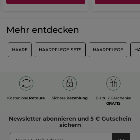
Mehr entdecken
G
HAARE
HAARPFLEGE-SETS
HAARPFLEGE
H
Kostenlose
Retoure
Sichere
Bezahlung
Bis zu 2 Geschenke
GRATIS
Newsletter
abonnieren und
5 € Gutschein
sichern