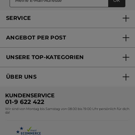
OK
SERVICE
FAQs und Kontakt
ANGEBOT PER POST
Mein Konto
Versandhandel Sendung verfolgen
Online Beauty Beratung
UNSERE TOP-KATEGORIEN
Versandhandel Preisliste
Online Preisliste
Aktuelle Angebote
ÜBER UNS
Black Friday Yves Rocher
Unsere Marke
Weihnachtskollektion
KUNDENSERVICE
Umweltstiftung YR
Geschenkideen Yves Rocher
01-9 622 422
Wir sind von Montag bis Samstag von 08.00 bis 19.00 Uhr persönlich für dich
Affiliate Programm
Kollektion Monoi Yves Rocher
da!
Karriere