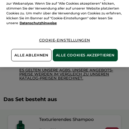
Shampoo
zur Webanalyse. Wenn Sie auf "Alle Cookies akzeptieren" klicken,
IN DEN WARENKORB
stimmen Sie der Verwendung aller auf unserer Website platzierten
Cookies zu. Um mehr über die Verwendung von Cookies zu erfahren,
klicken Sie im Banner auf "Cookie-Einstellungen" oder lesen Sie
unsere
Datenschutzhinweise
Freie Versandkosten ab 30€
Lieferung zwischen dem 11/08 und dem 12/08
Zahlung per
Rechnung mit Klarna
u.a.
COOKIE-EINSTELLUNGEN
100 % zufrieden oder Geld zurück
ALLE ABLEHNEN
ALLE COOKIES AKZEPTIEREN
Preisangaben inkl. MwSt. und zzgl. Versandkosten in
Höhe von 3,99 €
ES GELTEN UNSERE AGBS. UNSERE ANGEBOTS-
PREISE WERDEN IM VERGLEICH ZU UNSEREN
KATALOG-PREISEN BERECHNET.
Das Set besteht aus
Texturierendes Shampoo