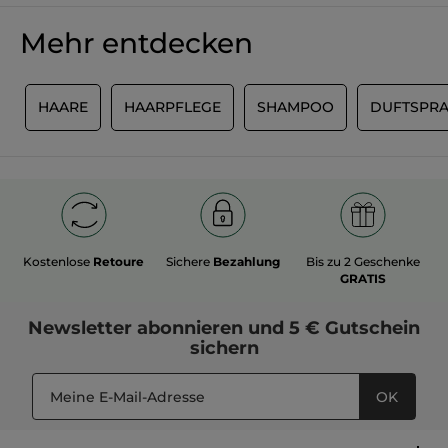
Mehr entdecken
E
HAARE
HAARPFLEGE
SHAMPOO
DUFTSPRA
Kostenlose
Retoure
Sichere
Bezahlung
Bis zu 2 Geschenke
GRATIS
Newsletter
abonnieren und
5 € Gutschein
sichern
OK