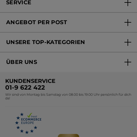
SERVICE
FAQs und Kontakt
ANGEBOT PER POST
Mein Konto
Versandhandel Sendung verfolgen
Online Beauty Beratung
UNSERE TOP-KATEGORIEN
Versandhandel Preisliste
Online Preisliste
Aktuelle Angebote
ÜBER UNS
Black Friday Yves Rocher
Unsere Marke
Weihnachtskollektion
KUNDENSERVICE
Umweltstiftung YR
Geschenkideen Yves Rocher
01-9 622 422
Wir sind von Montag bis Samstag von 08.00 bis 19.00 Uhr persönlich für dich
Affiliate Programm
Kollektion Monoi Yves Rocher
da!
Karriere