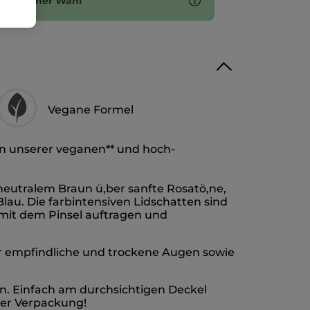
ten deiner Wahl
Vegane Formel
on unserer veganen** und hoch-
 neutralem Braun ü,ber sanfte Rosatö,ne,
au. Die farbintensiven Lidschatten sind
t mit dem Pinsel auftragen und
,r empfindliche und trockene Augen sowie
en. Einfach am durchsichtigen Deckel
der Verpackung!