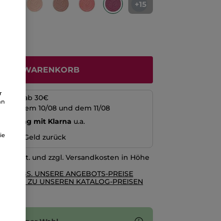
+15
N DEN WARENKORB
r
kosten ab 30€
an
schen dem 10/08 und dem 11/08
echnung mit Klarna
u.a.
ie
n oder Geld zurück
l. MwSt. und zzgl. Versandkosten in Höhe
RE AGBS. UNSERE ANGEBOTS-PREISE
GLEICH ZU UNSEREN KATALOG-PREISEN