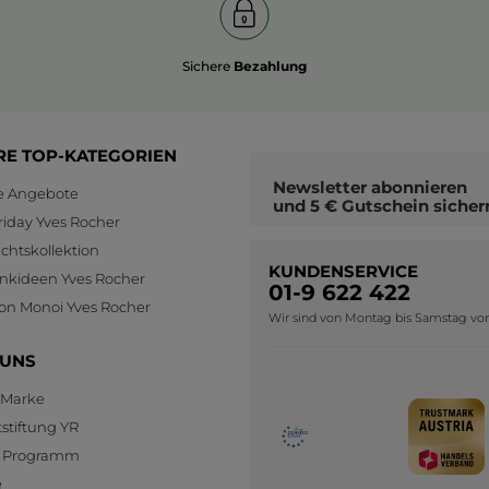
Sichere
Bezahlung
RE TOP-KATEGORIEN
Newsletter
abonnieren
le Angebote
und
5 € Gutschein
sicher
riday Yves Rocher
htskollektion
KUNDENSERVICE
nkideen Yves Rocher
01-9 622 422
ion Monoi Yves Rocher
Wir sind von Montag bis Samstag von 0
 UNS
 Marke
stiftung YR
te Programm
e