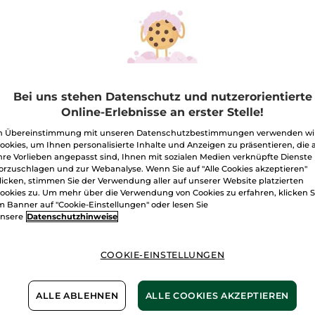
Mono
Fuchsia
Menge
Bei uns stehen Datenschutz und nutzerorientierte
I
Online-Erlebnisse an erster Stelle!
n Übereinstimmung mit unseren Datenschutzbestimmungen verwenden wi
Freie Versand
ookies, um Ihnen personalisierte Inhalte und Anzeigen zu präsentieren, die 
Lieferung zwi
hre Vorlieben angepasst sind, Ihnen mit sozialen Medien verknüpfte Dienste
orzuschlagen und zur Webanalyse. Wenn Sie auf "Alle Cookies akzeptieren"
Zahlung per
R
licken, stimmen Sie der Verwendung aller auf unserer Website platzierten
ookies zu. Um mehr über die Verwendung von Cookies zu erfahren, klicken S
100 % zufriede
m Banner auf "Cookie-Einstellungen" oder lesen Sie
nsere
Datenschutzhinweise
Preisangaben ink
von 3,99 €
ES GELTEN UNSE
COOKIE-EINSTELLUNGEN
WERDEN IM VER
BERECHNET.
ALLE ABLEHNEN
ALLE COOKIES AKZEPTIEREN