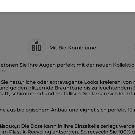
-50% ab 2 Produk
Mit Bio-Kornblume
etonen Sie Ihre Augen perfekt mit der neuen Kollekti
en.
Sie natü,rliche oder extravagante Looks kreieren: von
nd golden glitzernde Brauntö,ne bis zu leuchtendem Bl
: matt, schimmernd und metallisch. Sie lassen sich leich
ume aus biologischem Anbau und eignet sich perfekt fü
squo,s: Die Dose kann in ihre Einzelteile zerlegt werd
im Plastik-Recycling entsorgen. So recyceln Sie 100% 