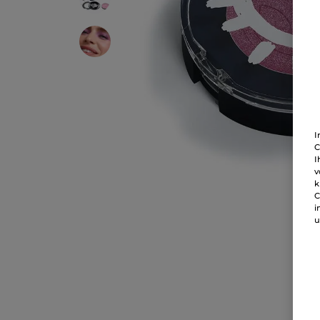
I
C
I
v
k
C
i
u