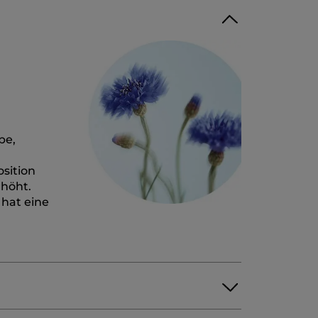
pe,
sition
rhöht.
hat eine