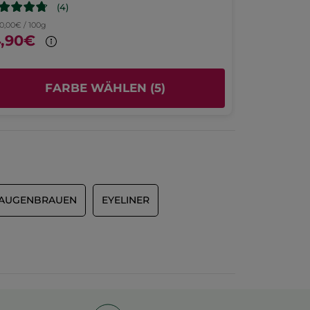
(4)
90,00€ / 100g
438,99€ / 100g
4,90€
25,90€
FARBE WÄHLEN (5)
AUGENBRAUEN
EYELINER