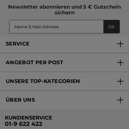
Newsletter
abonnieren und
5 € Gutschein
sichern
OK
SERVICE
FAQs und Kontakt
ANGEBOT PER POST
Mein Konto
Versandhandel Sendung verfolgen
Online Beauty Beratung
UNSERE TOP-KATEGORIEN
Versandhandel Preisliste
Online Preisliste
Aktuelle Angebote
ÜBER UNS
Black Friday Yves Rocher
Unsere Marke
Weihnachtskollektion
KUNDENSERVICE
Umweltstiftung YR
Geschenkideen Yves Rocher
01-9 622 422