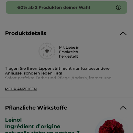
-50% ab 2 Produkten deiner Wahl
Produktdetails
Mit Liebe in
Frankreich
hergestellt
Tragen Sie Ihren Lippenstift nicht nur fü,r besondere
Anlä,sse, sondern jeden Tag!
Sofort perfekte Farbe und Pflege ,&ndash, immer und
ü,berall!
MEHR ANZEIGEN
Dieser leicht aufzutragende Lipbalm wird Ihr neuer
Verbü,ndeter im Alltag: Er pflegt und schü,tzt die Lippen und
verleiht ihnen Glanz und Farbe.
Pflanzliche Wirkstoffe
10 Farbtö,ne aufgeteilt in vier Farbfamilien: Nude, Rose,
Rouge und Mauve.
Leinöl
Das Plus :
Ingrédient d’origine