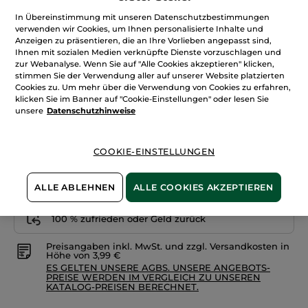
anzeigen.
In Übereinstimmung mit unseren Datenschutzbestimmungen
Rouge
Elixir
verwenden wir Cookies, um Ihnen personalisierte Inhalte und
Farbglanz
Anzeigen zu präsentieren, die an Ihre Vorlieben angepasst sind,
Lipbalm
Nudesand
Ihnen mit sozialen Medien verknüpfte Dienste vorzuschlagen und
zur Webanalyse. Wenn Sie auf "Alle Cookies akzeptieren" klicken,
Menge
stimmen Sie der Verwendung aller auf unserer Website platzierten
Cookies zu. Um mehr über die Verwendung von Cookies zu erfahren,
klicken Sie im Banner auf "Cookie-Einstellungen" oder lesen Sie
unsere
Datenschutzhinweise
IN DEN WARENKORB
COOKIE-EINSTELLUNGEN
Freie Versandkosten ab 30€
Lieferung zwischen dem 11/08 und dem 12/08
ALLE ABLEHNEN
ALLE COOKIES AKZEPTIEREN
Zahlung per
Rechnung mit Klarna
u.a.
100 % zufrieden oder Geld zurück
Preisangaben inkl. MwSt. und zzgl. Versandkosten in
Höhe von 3,99 €
ES GELTEN UNSERE AGBS. UNSERE ANGEBOTS-
PREISE WERDEN IM VERGLEICH ZU UNSEREN
KATALOG-PREISEN BERECHNET.