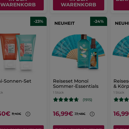
WARENKORB
WARENKORB
-23%
-24%
NEUHEIT
NEUH
i-Sonnen-Set
Reiseset Monoï
Reises
Sommer-Essentials
& Kör
ck
1 Stück
1 Stück
(1915)
50€
16,99€
16,9
8,40€
22,48€