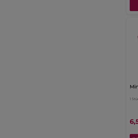
Min
1 Stü
6,