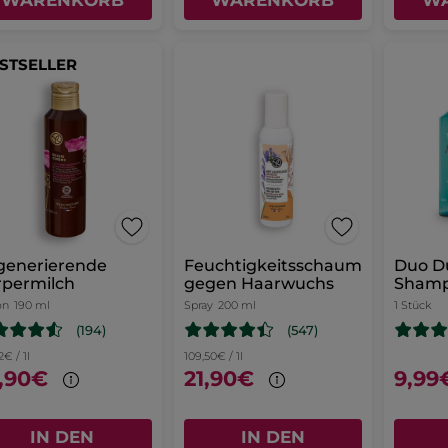
WARENKORB
WARENKORB
W
STSELLER
generierende
Feuchtigkeitsschaum
Duo D
rpermilch
gegen Haarwuchs
Shamp
on
190 ml
Spray
200 ml
1 Stück
(194)
(547)
2€ / 1l
109,50€ / 1l
,90€
21,90€
9,99
IN DEN
IN DEN