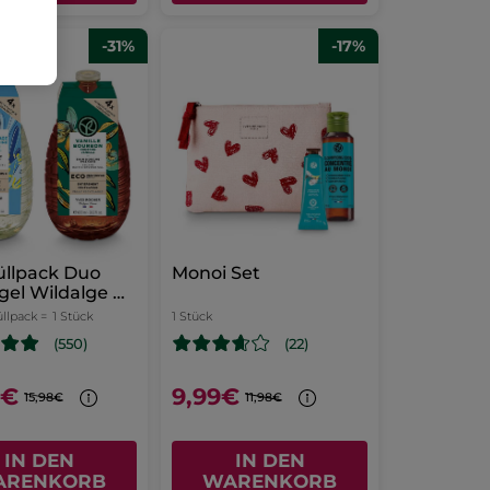
-31%
-17%
üllpack Duo
Monoi Set
el Wildalge &
üllpack =
1 Stück
1 Stück
(550)
(22)
9€
9,99€
15,98€
11,98€
IN DEN
IN DEN
ARENKORB
WARENKORB