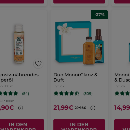
-27%
ensiv-nährendes
Duo Monoï Glanz &
Monoi
peröl
Duft
& Dus
on
100 ml
1 Stück
1 Stück
(54)
(309)
0€ / 100ml
,90€
21,99€
14,9
29,98€
IN DEN
IN DEN