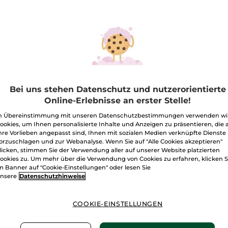
BESTSELLER
Bei uns stehen Datenschutz und nutzerorientierte
Online-Erlebnisse an erster Stelle!
n Übereinstimmung mit unseren Datenschutzbestimmungen verwenden wi
schgel-Konzentrat
Handcreme Anti-
Dusch
ookies, um Ihnen personalisierte Inhalte und Anzeigen zu präsentieren, die 
ngo 100 ml
Pigmentflecken LSF
Himbe
hre Vorlieben angepasst sind, Ihnen mit sozialen Medien verknüpfte Dienste
30
orzuschlagen und zur Webanalyse. Wenn Sie auf "Alle Cookies akzeptieren"
on
100 ml
Tube
50 ml
Flakon
10
licken, stimmen Sie der Verwendung aller auf unserer Website platzierten
(124)
(384)
ookies zu. Um mehr über die Verwendung von Cookies zu erfahren, klicken S
m Banner auf "Cookie-Einstellungen" oder lesen Sie
€ / 1l
358,00€ / 1l
49,90€ / 1
nsere
Datenschutzhinweise
99€
17,90€
4,99
COOKIE-EINSTELLUNGEN
IN DEN
IN DEN
WARENKORB
WARENKORB
W