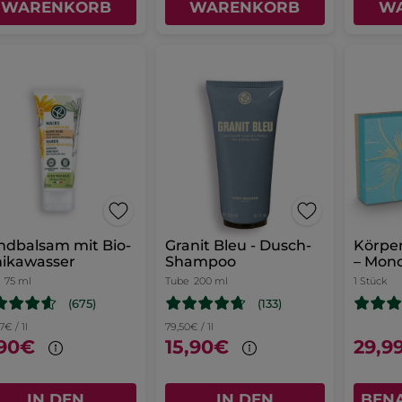
WARENKORB
WARENKORB
W
balsam mit Bio-
Granit Bleu - Dusch-
Körper
nikawasser
Shampoo
– Mono
75 ml
Tube
200 ml
1 Stück
(675)
(133)
7€ / 1l
79,50€ / 1l
,90€
15,90€
29,9
IN DEN
IN DEN
BEN