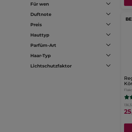
Für wen
Duftnote
BE
Preis
Hauttyp
Parfüm-Art
Haar-Typ
Lichtschutzfaktor
Re
Kö
Flak
136,3
25