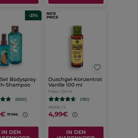
-21%
 Set Bodyspray
Duschgel-Konzentrat
ch-Shampoo
Vanille 100 ml
Flakon
100 ml
(180)
(5550)
49,90€ / 1l
9€
4,99€
18,98€
IN DEN
IN DEN