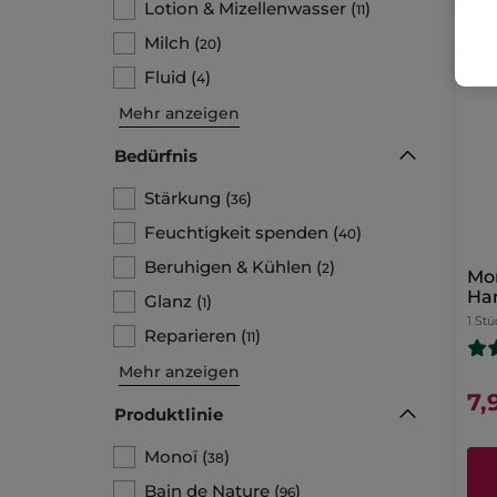
Lotion & Mizellenwasser
(
)
11
Milch
(
)
20
Fluid
(
)
4
Mehr anzeigen
Bedürfnis
Stärkung
(
)
36
Feuchtigkeit spenden
(
)
40
Beruhigen & Kühlen
(
)
2
Mon
Ha
Glanz
(
)
1
1 Stü
Reparieren
(
)
11
Mehr anzeigen
7,
Produktlinie
Monoï
(
)
38
Bain de Nature
(
)
96