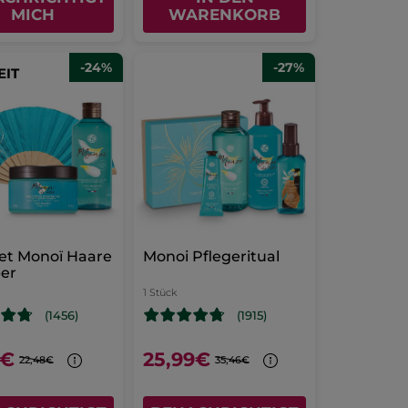
MICH
WARENKORB
-24%
-27%
EIT
et Monoï Haare
Monoi Pflegeritual
per
1 Stück
(1456)
(1915)
9€
25,99€
22,48€
35,46€