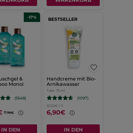
ARENKORB
WARENKORB
-17%
BESTSELLER
uschgel &
Handcreme mit Bio-
oo Monoï
Arnikawasser
Tube
75 ml
(1097)
(5548)
92,00€ / 1l
€
6,90€
11,98€
IN DEN
IN DEN