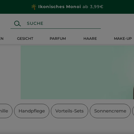
Ikonisches Monoi
ab 3,99€
EN
GESICHT
PARFUM
HAARE
MAKE-UP
ille
Handpflege
Vorteils-Sets
Sonnencreme