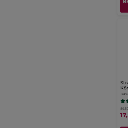
B
Str
Kör
ers
Tube
89,50
17