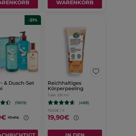
ARENKORB
WARENKORB
-31%
- & Dusch-Set
Reichhaltiges
i
Körperpeeling
Tube
250 ml
(488)
(1809)
79,60€ / 1l
9€
19,90€
43,47€
ACHRICHTIGT
IN DEN