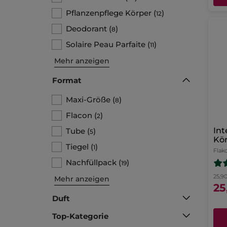
Pflanzenpflege Körper
(
)
12
Deodorant
(
)
8
Solaire Peau Parfaite
(
)
11
Mehr anzeigen
Format
Maxi-Größe
(
)
8
Flacon
(
)
2
Int
Tube
(
)
5
Kör
Tiegel
(
)
1
Flak
Nachfüllpack
(
)
19
25,9
Mehr anzeigen
25
Duft
Top-Kategorie