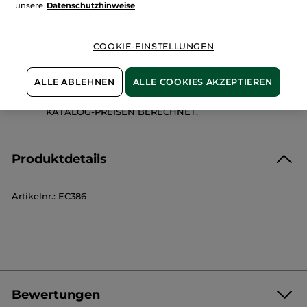
unsere
Datenschutzhinweise
Zahlung per
Rechnung mit Klarna
u.a.
100 % zufrieden oder Geld zurück
COOKIE-EINSTELLUNGEN
Preisangaben inkl. MwSt. und zzgl. Versandkosten in
Höhe von 3,99 €
ALLE ABLEHNEN
ALLE COOKIES AKZEPTIEREN
ES GELTEN UNSERE AGBS. UNSERE ANGEBOTS-
PREISE WERDEN IM VERGLEICH ZU UNSEREN
KATALOG-PREISEN BERECHNET.
Produktdetails
Artikelnr.: EC386
Bewertungen