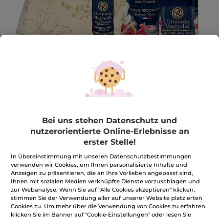
Set Mini Granatapfel und Magnolie
Bei uns stehen Datenschutz und
nutzerorientierte Online-Erlebnisse an
Set Mini Granatapfel und Magnolie
erster Stelle!
★★★★★
★★★★★
BEWERTUNG VERFASSEN
In Übereinstimmung mit unseren Datenschutzbestimmungen
Kein
verwenden wir Cookies, um Ihnen personalisierte Inhalte und
Beurteilungswert
9,50€
*
Anzeigen zu präsentieren, die an Ihre Vorlieben angepasst sind,
für
Ihnen mit sozialen Medien verknüpfte Dienste vorzuschlagen und
zur Webanalyse. Wenn Sie auf "Alle Cookies akzeptieren" klicken,
stimmen Sie der Verwendung aller auf unserer Website platzierten
Benachrichtigt mich
Cookies zu. Um mehr über die Verwendung von Cookies zu erfahren,
klicken Sie im Banner auf "Cookie-Einstellungen" oder lesen Sie