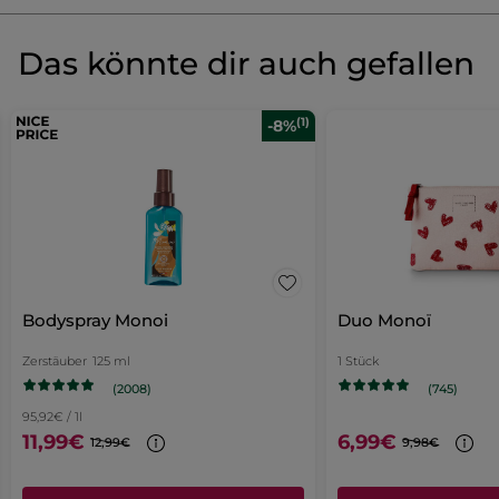
Produkt als Erste/r bewerten
Kein
Beurteilungswert
★★★★★
★★★★★
Das könnte dir auch gefallen
Kein
Beurteilungswert
für
BEWERTUNG VERFASSEN
(1)
-8%
Bodyspray Monoi
Duo Monoï
Zerstäuber
125 ml
1 Stück
(2008)
(745)
95,92€ / 1l
11,99€
6,99€
12,99€
9,98€