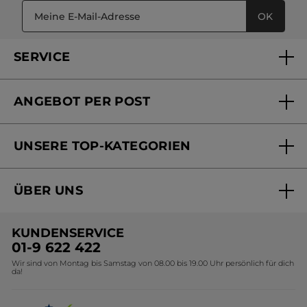
OK
SERVICE
FAQs und Kontakt
ANGEBOT PER POST
Mein Konto
Versandhandel Sendung verfolgen
Online Beauty Beratung
UNSERE TOP-KATEGORIEN
Versandhandel Preisliste
Online Preisliste
Aktuelle Angebote
ÜBER UNS
Black Friday Yves Rocher
Unsere Marke
Weihnachtskollektion
KUNDENSERVICE
Umweltstiftung YR
Geschenkideen Yves Rocher
01-9 622 422
Wir sind von Montag bis Samstag von 08.00 bis 19.00 Uhr persönlich für dich
Affiliate Programm
Kollektion Monoi Yves Rocher
da!
Karriere