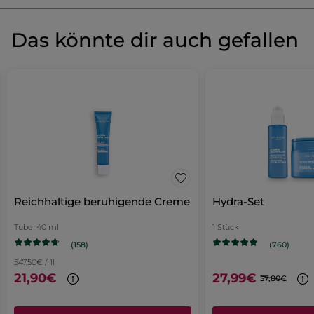
Produkt als Erste/r bewerten
Kein
Beurteilungswert
★★★★★
★★★★★
Das könnte dir auch gefallen
Kein
Beurteilungswert
für
BEWERTUNG VERFASSEN
Reichhaltige beruhigende Creme
Hydra-Set
Tube
40 ml
1 Stück
(158)
(760)
547,50€ / 1l
21,90€
27,99€
57,80€