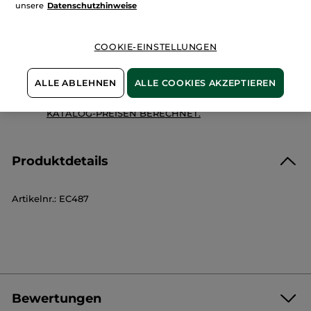
unsere
Datenschutzhinweise
Zahlung per
Rechnung mit Klarna
u.a.
100 % zufrieden oder Geld zurück
COOKIE-EINSTELLUNGEN
Preisangaben inkl. MwSt. und zzgl. Versandkosten in
Höhe von 3,99 €
ALLE ABLEHNEN
ALLE COOKIES AKZEPTIEREN
ES GELTEN UNSERE AGBS. UNSERE ANGEBOTS-
PREISE WERDEN IM VERGLEICH ZU UNSEREN
KATALOG-PREISEN BERECHNET.
Produktdetails
Artikelnr.: EC487
Bewertungen