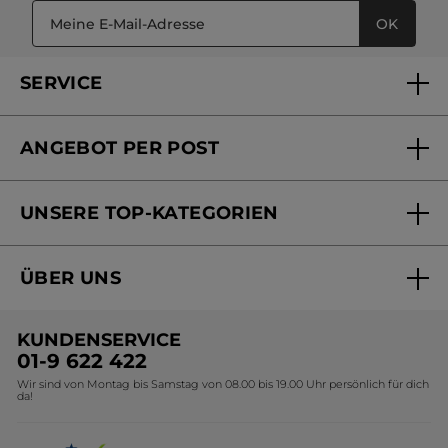
OK
SERVICE
FAQs und Kontakt
ANGEBOT PER POST
Mein Konto
Versandhandel Sendung verfolgen
Online Beauty Beratung
UNSERE TOP-KATEGORIEN
Versandhandel Preisliste
Online Preisliste
Aktuelle Angebote
ÜBER UNS
Black Friday Yves Rocher
Unsere Marke
Weihnachtskollektion
KUNDENSERVICE
Umweltstiftung YR
Geschenkideen Yves Rocher
01-9 622 422
Wir sind von Montag bis Samstag von 08.00 bis 19.00 Uhr persönlich für dich
Affiliate Programm
Kollektion Monoi Yves Rocher
da!
Karriere