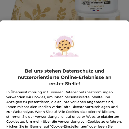
Set Anti-Age Global
Bei uns stehen Datenschutz und
nutzerorientierte Online-Erlebnisse an
Set Anti-Age Global
erster Stelle!
★★★★★
★★★★★
BEWERTUNG VERFASSEN
In Übereinstimmung mit unseren Datenschutzbestimmungen
Kein
verwenden wir Cookies, um Ihnen personalisierte Inhalte und
Beurteilungswert
46,90€
*
Anzeigen zu präsentieren, die an Ihre Vorlieben angepasst sind,
für
Ihnen mit sozialen Medien verknüpfte Dienste vorzuschlagen und
zur Webanalyse. Wenn Sie auf "Alle Cookies akzeptieren" klicken,
stimmen Sie der Verwendung aller auf unserer Website platzierten
Benachrichtigt mich
Cookies zu. Um mehr über die Verwendung von Cookies zu erfahren,
klicken Sie im Banner auf "Cookie-Einstellungen" oder lesen Sie