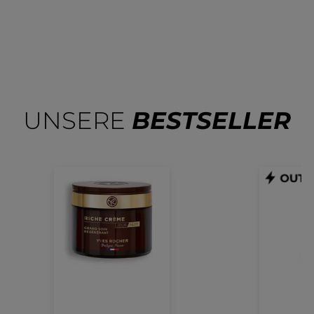
UNSERE
BESTSELLER
Intensivpflege
Co