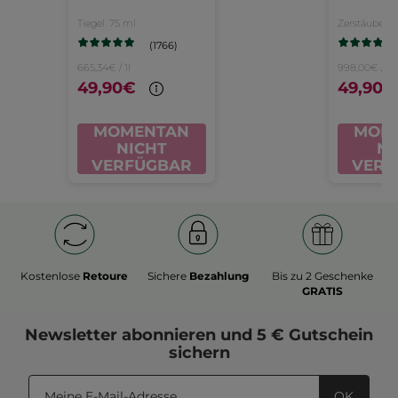
Tag &
u
Tiegel
75 ml
Zerstäuber
5
Nacht
Evi
(1766)
- E
665,34€ / 1l
998,00€ / 1l
49,90€
49,90€
Pa
5
MOMENTAN
MOM
NICHT
NI
VERFÜGBAR
VERF
Kostenlose
Retoure
Sichere
Bezahlung
Bis zu 2 Geschenke
GRATIS
Newsletter
abonnieren und
5 € Gutschein
sichern
OK