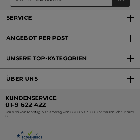
SERVICE
FAQs und Kontakt
ANGEBOT PER POST
Mein Konto
Versandhandel Sendung verfolgen
Online Beauty Beratung
UNSERE TOP-KATEGORIEN
Versandhandel Preisliste
Online Preisliste
Aktuelle Angebote
ÜBER UNS
Black Friday Yves Rocher
Unsere Marke
Weihnachtskollektion
KUNDENSERVICE
Umweltstiftung YR
Geschenkideen Yves Rocher
01-9 622 422
Wir sind von Montag bis Samstag von 08.00 bis 19.00 Uhr persönlich für dich
Affiliate Programm
Kollektion Monoi Yves Rocher
da!
Karriere