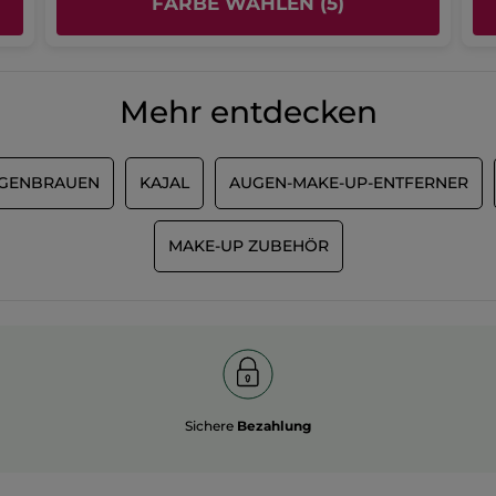
FARBE WÄHLEN (5)
Gesamtbewertung
Die
beträgt
Empfiehlt dieses Produkt
Ja
Gesamtbewertung
4.5
beträgt
von
Ursprünglich veröffentlicht auf Yves Rocher Suisse
5
5.
Mehr entdecken
von
5.
GENBRAUEN
KAJAL
AUGEN-MAKE-UP-ENTFERNER
MAKE-UP ZUBEHÖR
Sichere
Bezahlung