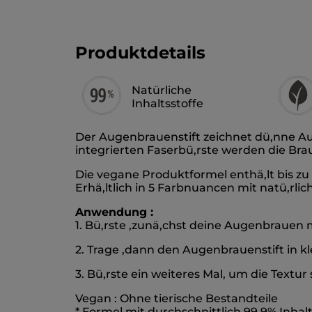
Produktdetails
Natürliche
Inhaltsstoffe
Der Augenbrauenstift zeichnet dü,nne Auge
integrierten Faserbü,rste werden die Bra
Die vegane Produktformel enthä,lt bis zu 
Erhä,ltlich in 5 Farbnuancen mit natü,rlic
Anwendung :
1. Bü,rste ,zunä,chst deine Augenbrauen mi
2. Trage ,dann den Augenbrauenstift in k
3. Bü,rste ein weiteres Mal, um die Textur
Vegan : Ohne tierische Bestandteile
* Formel mit durchschnittlich 99,9% Inhal