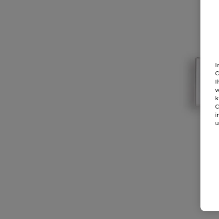
I
C
I
v
k
C
i
u