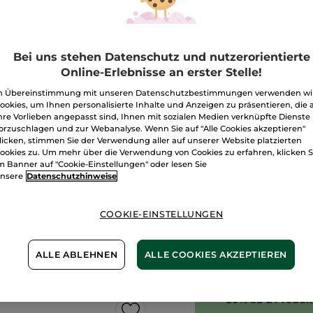
Aschgrau
Menge
Bei uns stehen Datenschutz und nutzerorientierte
Online-Erlebnisse an erster Stelle!
I
n Übereinstimmung mit unseren Datenschutzbestimmungen verwenden wi
ookies, um Ihnen personalisierte Inhalte und Anzeigen zu präsentieren, die 
hre Vorlieben angepasst sind, Ihnen mit sozialen Medien verknüpfte Dienste
Freie Versand
orzuschlagen und zur Webanalyse. Wenn Sie auf "Alle Cookies akzeptieren"
Lieferung zwi
licken, stimmen Sie der Verwendung aller auf unserer Website platzierten
ookies zu. Um mehr über die Verwendung von Cookies zu erfahren, klicken S
Zahlung per
R
m Banner auf "Cookie-Einstellungen" oder lesen Sie
nsere
Datenschutzhinweise
100 % zufriede
Preisangaben ink
COOKIE-EINSTELLUNGEN
von 3,99 €
ES GELTEN UNSE
WERDEN IM VER
BERECHNET.
ALLE ABLEHNEN
ALLE COOKIES AKZEPTIEREN
-50% ab 2 Produk