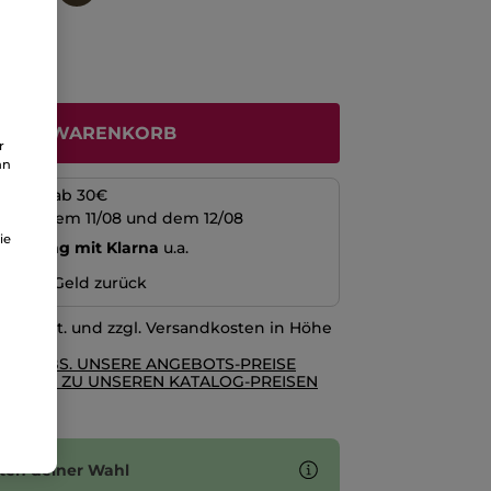
N DEN WARENKORB
r
an
kosten ab 30€
schen dem 11/08 und dem 12/08
ie
echnung mit Klarna
u.a.
n oder Geld zurück
l. MwSt. und zzgl. Versandkosten in Höhe
RE AGBS. UNSERE ANGEBOTS-PREISE
GLEICH ZU UNSEREN KATALOG-PREISEN
ten deiner Wahl