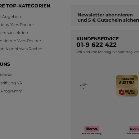
RE TOP-KATEGORIEN
Newsletter
abonnieren
le Angebote
und
5 € Gutschein
sicher
riday Yves Rocher
htskollektion
KUNDENSERVICE
nkideen Yves Rocher
01-9 622 422
ion Monoi Yves Rocher
Wir sind von Montag bis Samstag von 0
 UNS
 Marke
stiftung YR
te Programm
e