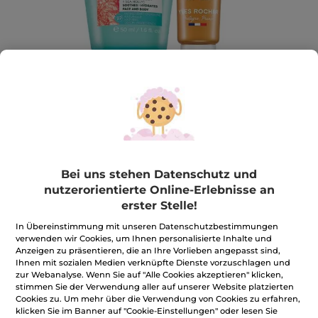
Bei uns stehen Datenschutz und
Anti-Aging & Sonnen-Set
nutzerorientierte Online-Erlebnisse an
Schützt und spendet Feuchtigkeit
erster Stelle!
1 Stück
In Übereinstimmung mit unseren Datenschutzbestimmungen
★★★★★
★★★★★
4.3
(60)
BEWERTUNG VERFASSEN
verwenden wir Cookies, um Ihnen personalisierte Inhalte und
4.3
Anzeigen zu präsentieren, die an Ihre Vorlieben angepasst sind,
von
18,99€
*
33,40€
-43%
Ihnen mit sozialen Medien verknüpfte Dienste vorzuschlagen und
5
Sternen.
zur Webanalyse. Wenn Sie auf "Alle Cookies akzeptieren" klicken,
Bewertungen
stimmen Sie der Verwendung aller auf unserer Website platzierten
anzeigen.
Cookies zu. Um mehr über die Verwendung von Cookies zu erfahren,
Anti-
Benachrichtigt mich
Aging
klicken Sie im Banner auf "Cookie-Einstellungen" oder lesen Sie