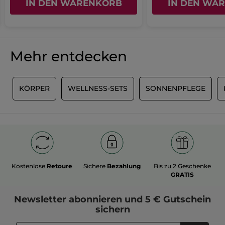
IN DEN WARENKORB
IN DEN WA
Mehr entdecken
R
KÖRPER
WELLNESS-SETS
SONNENPFLEGE
Kostenlose
Retoure
Sichere
Bezahlung
Bis zu 2 Geschenke
GRATIS
Newsletter
abonnieren und
5 € Gutschein
sichern