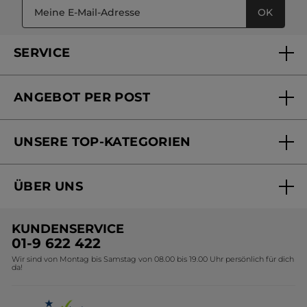
OK
SERVICE
FAQs und Kontakt
ANGEBOT PER POST
Mein Konto
Versandhandel Sendung verfolgen
Online Beauty Beratung
UNSERE TOP-KATEGORIEN
Versandhandel Preisliste
Online Preisliste
Aktuelle Angebote
ÜBER UNS
Black Friday Yves Rocher
Unsere Marke
Weihnachtskollektion
KUNDENSERVICE
Umweltstiftung YR
Geschenkideen Yves Rocher
01-9 622 422
Wir sind von Montag bis Samstag von 08.00 bis 19.00 Uhr persönlich für dich
Affiliate Programm
Kollektion Monoi Yves Rocher
da!
Karriere