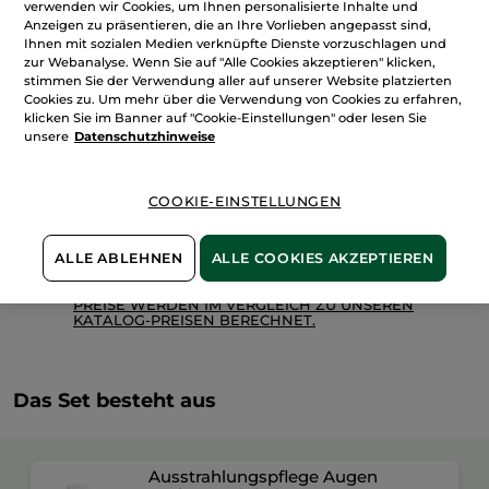
Âge
verwenden wir Cookies, um Ihnen personalisierte Inhalte und
Global
Anzeigen zu präsentieren, die an Ihre Vorlieben angepasst sind,
Ihnen mit sozialen Medien verknüpfte Dienste vorzuschlagen und
IN DEN WARENKORB
zur Webanalyse. Wenn Sie auf "Alle Cookies akzeptieren" klicken,
stimmen Sie der Verwendung aller auf unserer Website platzierten
Cookies zu. Um mehr über die Verwendung von Cookies zu erfahren,
klicken Sie im Banner auf "Cookie-Einstellungen" oder lesen Sie
Freie Versandkosten ab 30€
unsere
Datenschutzhinweise
Lieferung zwischen dem 11/08 und dem 12/08
Zahlung per
Rechnung mit Klarna
u.a.
COOKIE-EINSTELLUNGEN
100 % zufrieden oder Geld zurück
Preisangaben inkl. MwSt. und zzgl. Versandkosten in
ALLE ABLEHNEN
ALLE COOKIES AKZEPTIEREN
Höhe von 3,99 €
ES GELTEN UNSERE AGBS. UNSERE ANGEBOTS-
PREISE WERDEN IM VERGLEICH ZU UNSEREN
KATALOG-PREISEN BERECHNET.
Das Set besteht aus
Ausstrahlungspflege Augen