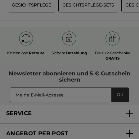
G
GESICHTSPFLEGE
GESICHTSPFLEGE-SETS
GESI
Kostenlose
Retoure
Sichere
Bezahlung
Bis zu 2 Geschenke
GRATIS
Newsletter
abonnieren und
5 € Gutschein
sichern
OK
SERVICE
FAQs und Kontakt
ANGEBOT PER POST
Mein Konto