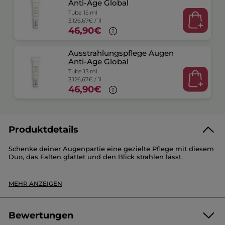
Anti-Age Global
Tube 15 ml
3.126,67€ / 1l
46,90€
Ausstrahlungspflege Augen
Anti-Age Global
Tube 15 ml
3.126,67€ / 1l
46,90€
Produktdetails
Schenke deiner Augenpartie eine gezielte Pflege mit diesem
Duo, das Falten glättet und den Blick strahlen lässt.
Dieses Set enthält :
MEHR ANZEIGEN
- 2x Anti-Aging-Glow-Pflege (15ml) :
Die Anti-Aging-Glow-Pflege glättet Falten sofort und bringt
die Augenpartie zum Strahlen. Innerhalb von 4 Wochen
werden erschlaffte Lider geliftet und der Blick wirkt
Bewertungen
jugendlicher. Ihre mit Goldgarbe angereicherte Formel, die