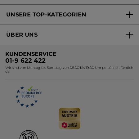
Versandhandel Sendung verfolgen
Online Beauty Beratung
UNSERE TOP-KATEGORIEN
Versandhandel Preisliste
Online Preisliste
Aktuelle Angebote
ÜBER UNS
Black Friday Yves Rocher
Unsere Marke
Weihnachtskollektion
KUNDENSERVICE
Umweltstiftung YR
Geschenkideen Yves Rocher
01-9 622 422
Wir sind von Montag bis Samstag von 08.00 bis 19.00 Uhr persönlich für dich
Affiliate Programm
Kollektion Monoi Yves Rocher
da!
Karriere