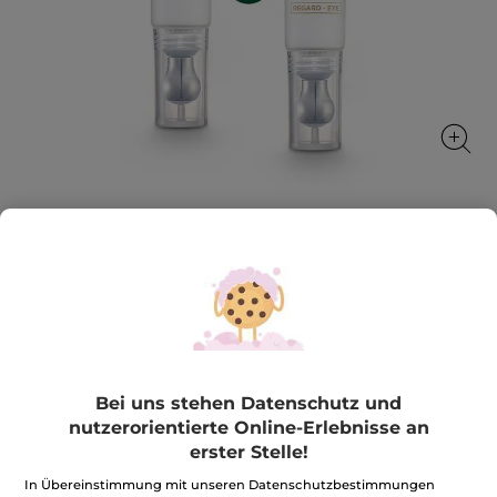
1+1 Augen-Pflege Anti Âge Global
Glättet Falten und bringt die Augenpartie zum
Strahlen
1 Stück
★★★★★
★★★★★
BEWERTUNG VERFASSEN
Bei uns stehen Datenschutz und
Kein
Beurteilungswert
46,90€
*
93,80€
nutzerorientierte Online-Erlebnisse an
für
1+1
erster Stelle!
Augen-
Pflege
Menge
In Übereinstimmung mit unseren Datenschutzbestimmungen
Anti