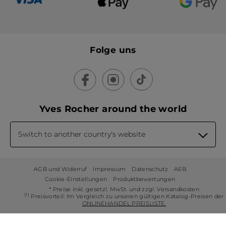
Folge uns
Yves Rocher around the world
Switch to another country's website
AGB und Widerruf
Impressum
Datenschutz
AEB
Cookie-Einstellungen
Produktbewertungen
* Preise inkl. gesetzl. MwSt. und zzgl. Versandkosten
(1)
Preisvorteil: Im Vergleich zu unseren gültigen Katalog-Preisen der
ONLINEHANDEL PREISLISTE.