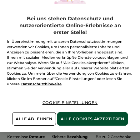
Bei uns stehen Datenschutz und
nutzerorientierte Online-Erlebnisse an
erster Stelle!
100%
unserer Aktivstoffe
Wir bewirtschaften
sind
pflanzlich
unsere Felder
In Übereinstimmung mit unseren Datenschutzbestimmungen
biologisch
verwenden wir Cookies, um Ihnen personalisierte Inhalte und
Anzeigen zu präsentieren, die an Ihre Vorlieben angepasst sind,
Ihnen mit sozialen Medien verknüpfte Dienste vorzuschlagen und
zur Webanalyse. Wenn Sie auf "Alle Cookies akzeptieren" klicken,
stimmen Sie der Verwendung aller auf unserer Website platzierten
Mehr entdecken
Cookies zu. Um mehr über die Verwendung von Cookies zu erfahren,
klicken Sie im Banner auf "Cookie-Einstellungen" oder lesen Sie
unsere
Datenschutzhinweise
R
BESTSELLER
OSFA STICKERS
EXTRA SALE STICK
COOKIE-EINSTELLUNGEN
ALLE ABLEHNEN
ALLE COOKIES AKZEPTIEREN
Kostenlose
Retoure
Sichere
Bezahlung
Bis zu 2 Geschenke