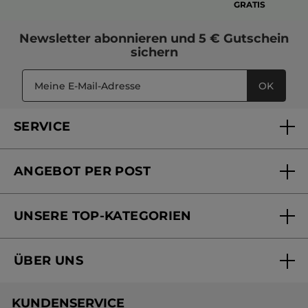
GRATIS
Newsletter
abonnieren und
5 € Gutschein
sichern
OK
SERVICE
FAQs und Kontakt
ANGEBOT PER POST
Mein Konto
Versandhandel Sendung verfolgen
Online Beauty Beratung
UNSERE TOP-KATEGORIEN
Versandhandel Preisliste
Online Preisliste
Aktuelle Angebote
ÜBER UNS
Black Friday Yves Rocher
Unsere Marke
Weihnachtskollektion
KUNDENSERVICE