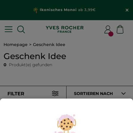
Ikonisches Monoi
ab 3,99€
Homepage
Geschenk Idee
Geschenk Idee
0
Produkt(e) gefunden
FILTER
SORTIEREN NACH