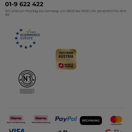
Umweltstiftung YR
Geschenkideen Yves Rocher
01-9 622 422
Wir sind von Montag bis Samstag von 08.00 bis 19.00 Uhr persönlich für dich
Affiliate Programm
Kollektion Monoi Yves Rocher
da!
Karriere