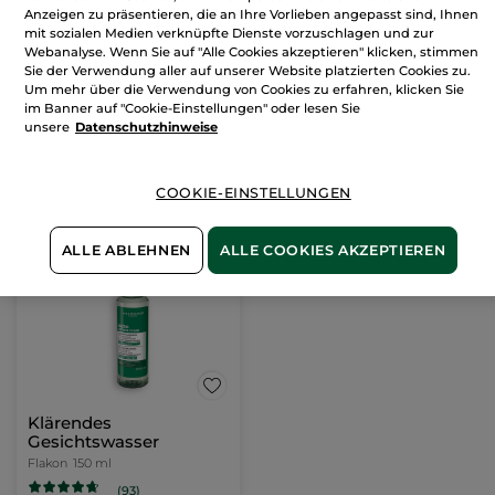
Feste
Anzeigen zu präsentieren, die an Ihre Vorlieben angepasst sind, Ihnen
Gesichtsreinigung
mit sozialen Medien verknüpfte Dienste vorzuschlagen und zur
Papier
75 g
Webanalyse. Wenn Sie auf "Alle Cookies akzeptieren" klicken, stimmen
(16)
Sie der Verwendung aller auf unserer Website platzierten Cookies zu.
Um mehr über die Verwendung von Cookies zu erfahren, klicken Sie
133,20€ / 1l
im Banner auf "Cookie-Einstellungen" oder lesen Sie
9,99€
unsere
Datenschutzhinweise
-
30% (1) beim Kauf eines 2. Cleansers
IN DEN
COOKIE-EINSTELLUNGEN
WARENKORB
ALLE ABLEHNEN
ALLE COOKIES AKZEPTIEREN
Klärendes
Gesichtswasser
Flakon
150 ml
(93)