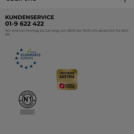
Black Friday Yves Rocher
Unsere Marke
Weihnachtskollektion
KUNDENSERVICE
Umweltstiftung YR
Geschenkideen Yves Rocher
01-9 622 422
Wir sind von Montag bis Samstag von 08.00 bis 19.00 Uhr persönlich für dich
Affiliate Programm
Kollektion Monoi Yves Rocher
da!
Karriere