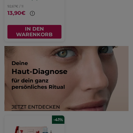
92,67€ / 1l
13,90€
IN DEN
WARENKORB
-41%