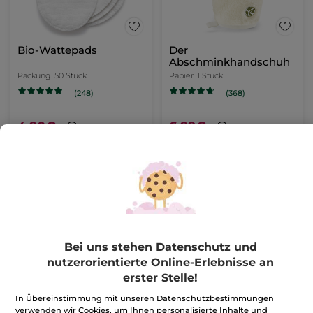
Bio-Wattepads
Der
Abschminkhandschuh
Packung
50 Stück
Papier
1 Stück
(248)
(368)
4,90€
6,99€
-
30% (1) beim Kauf eines 2. Cleansers
IN DEN
IN DEN
WARENKORB
WARENKORB
Bei uns stehen Datenschutz und
nutzerorientierte Online-Erlebnisse an
erster Stelle!
In Übereinstimmung mit unseren Datenschutzbestimmungen
verwenden wir Cookies, um Ihnen personalisierte Inhalte und