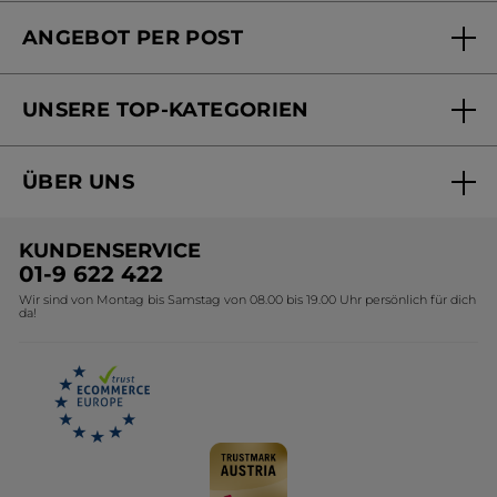
FAQs und Kontakt
ANGEBOT PER POST
Mein Konto
Versandhandel Sendung verfolgen
Online Beauty Beratung
UNSERE TOP-KATEGORIEN
Versandhandel Preisliste
Online Preisliste
Aktuelle Angebote
ÜBER UNS
Black Friday Yves Rocher
Unsere Marke
Weihnachtskollektion
KUNDENSERVICE
Umweltstiftung YR
Geschenkideen Yves Rocher
01-9 622 422
Wir sind von Montag bis Samstag von 08.00 bis 19.00 Uhr persönlich für dich
Affiliate Programm
Kollektion Monoi Yves Rocher
da!
Karriere