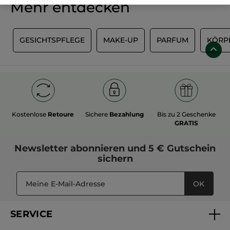
Mehr entdecken
S
GESICHTSPFLEGE
MAKE-UP
PARFUM
KÖRP
Kostenlose
Retoure
Sichere
Bezahlung
Bis zu 2 Geschenke
GRATIS
Newsletter
abonnieren und
5 € Gutschein
sichern
OK
SERVICE