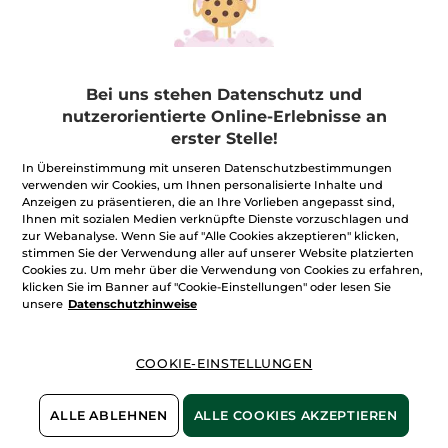
Parfum
Gesichtspflege
Sets
⚡ Last Chance
Bei uns stehen Datenschutz und
FILTER
SORTIEREN NACH
nutzerorientierte Online-Erlebnisse an
erster Stelle!
In Übereinstimmung mit unseren Datenschutzbestimmungen
verwenden wir Cookies, um Ihnen personalisierte Inhalte und
Anzeigen zu präsentieren, die an Ihre Vorlieben angepasst sind,
Ihnen mit sozialen Medien verknüpfte Dienste vorzuschlagen und
zur Webanalyse. Wenn Sie auf "Alle Cookies akzeptieren" klicken,
stimmen Sie der Verwendung aller auf unserer Website platzierten
Cookies zu. Um mehr über die Verwendung von Cookies zu erfahren,
klicken Sie im Banner auf "Cookie-Einstellungen" oder lesen Sie
unsere
Datenschutzhinweise
100%
unserer Aktivstoffe
Wir bewirtschaften
COOKIE-EINSTELLUNGEN
sind
pflanzlich
unsere Felder
biologisch
ALLE ABLEHNEN
ALLE COOKIES AKZEPTIEREN