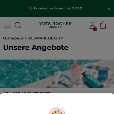
Ikonisches Monoi
ab 3,99€
Homepage
AUSWAHL BEAUTY
Unsere Angebote
338
Produkt(e) gefunden
Die Ferien gehen weiter mit
Code
BEACH26
5€
geschenkt ab 25€,
10€
ab 40€ und
15€
ab 60€
Bestellwert.
Angebot gültig bis zum 24.8.2026.