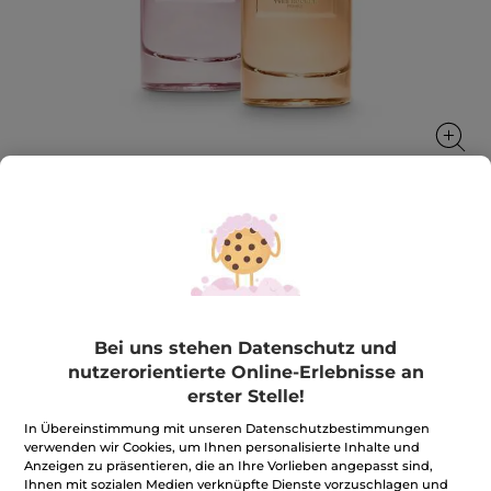
Duo Eau de Parfum - Cuir De Nuit &
Sur La Lande
Zwei Duftwelten, die Ihre Sinne wecken
Bei uns stehen Datenschutz und
★★★★★
★★★★★
4.8
(54)
BEWERTUNG VERFASSEN
nutzerorientierte Online-Erlebnisse an
4.8
erster Stelle!
von
48,99€
*
99,80€
-51%
5
In Übereinstimmung mit unseren Datenschutzbestimmungen
Sternen.
Bewertungen
verwenden wir Cookies, um Ihnen personalisierte Inhalte und
Menge
anzeigen.
Anzeigen zu präsentieren, die an Ihre Vorlieben angepasst sind,
Duo
Ihnen mit sozialen Medien verknüpfte Dienste vorzuschlagen und
Eau