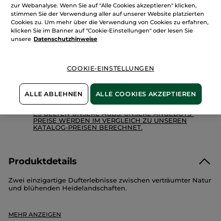
de
zur Webanalyse. Wenn Sie auf "Alle Cookies akzeptieren" klicken,
Parfum
stimmen Sie der Verwendung aller auf unserer Website platzierten
IN DEN WARENKORB
-
Cookies zu. Um mehr über die Verwendung von Cookies zu erfahren,
Cuir
De
klicken Sie im Banner auf "Cookie-Einstellungen" oder lesen Sie
Nuit
unsere
Datenschutzhinweise
&
Sur
Freie Versandkosten ab 30€
La
Lande
Zahlung per
Rechnung mit Klarna
u.a.
COOKIE-EINSTELLUNGEN
100 % zufrieden oder Geld zurück
ALLE ABLEHNEN
ALLE COOKIES AKZEPTIEREN
Preisangaben inkl. MwSt. und zzgl. Versandkosten in
Höhe von 3,99 €
ES GELTEN UNSERE AGBS. UNSERE ANGEBOTS-
PREISE WERDEN IM VERGLEICH ZU UNSEREN
KATALOG-PREISEN BERECHNET.
Produktdetails
Zwei einzigartige Dufterlebnisse zwischen verträumter Natur
und blühenden Heidelandschaften.
Dieses Set enthält:
MEHR ANZEIGEN
- Cuir De Nuit – Eau de Parfum (30 ml) :
die Wärme von