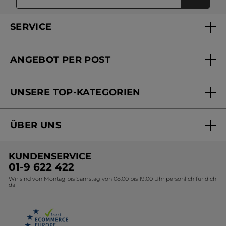
SERVICE
FAQs und Kontakt
ANGEBOT PER POST
Mein Konto
Versandhandel Sendung verfolgen
Online Beauty Beratung
UNSERE TOP-KATEGORIEN
Versandhandel Preisliste
Online Preisliste
Aktuelle Angebote
ÜBER UNS
Black Friday Yves Rocher
Unsere Marke
Weihnachtskollektion
KUNDENSERVICE
Umweltstiftung YR
Geschenkideen Yves Rocher
01-9 622 422
Wir sind von Montag bis Samstag von 08.00 bis 19.00 Uhr persönlich für dich
Affiliate Programm
Kollektion Monoi Yves Rocher
da!
Karriere