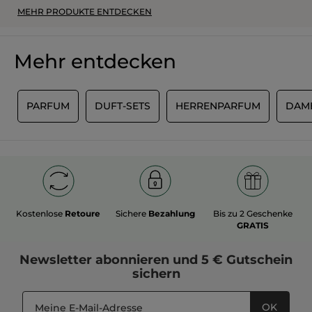
MEHR PRODUKTE ENTDECKEN
Mehr entdecken
N
PARFUM
DUFT-SETS
HERRENPARFUM
DAM
Kostenlose
Retoure
Sichere
Bezahlung
Bis zu 2 Geschenke
GRATIS
Newsletter
abonnieren und
5 € Gutschein
sichern
OK