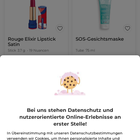
Rouge Elixir Lipstick
SOS-Gesichtsmaske
Satin
Stick
3.7 g
- 19 Nuancen
Tube
75 ml
(13)
(629)
269,19€ / 100g
106,14€ / 1l
9,96€
7,96€
24,90€
19,90€
FARBE WÄHLEN
IN DEN
(19)
WARENKORB
Bei uns stehen Datenschutz und
-60%
nutzerorientierte Online-Erlebnisse an
erster Stelle!
In Übereinstimmung mit unseren Datenschutzbestimmungen
verwenden wir Cookies, um Ihnen personalisierte Inhalte und