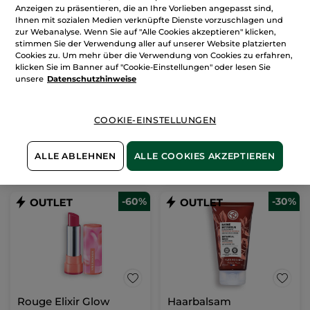
Anzeigen zu präsentieren, die an Ihre Vorlieben angepasst sind,
Ihnen mit sozialen Medien verknüpfte Dienste vorzuschlagen und
zur Webanalyse. Wenn Sie auf "Alle Cookies akzeptieren" klicken,
Korrigierende
stimmen Sie der Verwendung aller auf unserer Website platzierten
Schönheits-Creme Tag
Cookies zu. Um mehr über die Verwendung von Cookies zu erfahren,
Tiegel
50 ml
klicken Sie im Banner auf "Cookie-Einstellungen" oder lesen Sie
unsere
Datenschutzhinweise
(1248)
463,20€ / 1l
23,16€
57,90€
COOKIE-EINSTELLUNGEN
IN DEN
ALLE ABLEHNEN
ALLE COOKIES AKZEPTIEREN
WARENKORB
-60%
-30%
Rouge Elixir Glow
Haarbalsam