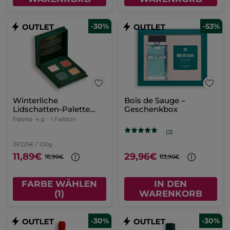
-30%
-53%
Winterliche
Bois de Sauge –
Lidschatten-Palette
Geschenkbox
Blick – Limited Edition
Palette
4 g
- 1 Farbton
(2)
297,25€ / 100g
11,89€
29,96€
16,99€
63,90€
FARBE WÄHLEN
IN DEN
(1)
WARENKORB
-30%
-30%