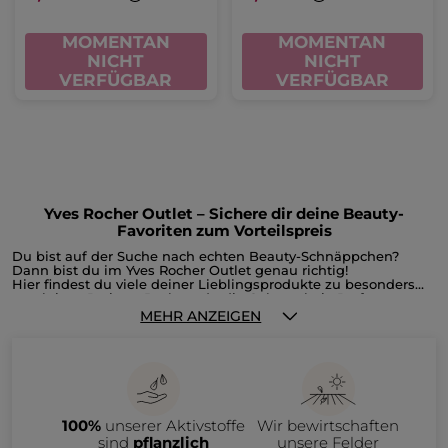
MOMENTAN
MOMENTAN
NICHT
NICHT
VERFÜGBAR
VERFÜGBAR
Yves Rocher Outlet – Sichere dir deine Beauty-
Favoriten zum Vorteilspreis
Du bist auf der Suche nach echten Beauty-Schnäppchen?
Dann bist du im Yves Rocher Outlet genau richtig!
Hier findest du viele deiner Lieblingsprodukte zu besonders
attraktiven Preisen. Du hast du die Gelegenheit, Parfums,
Gesichts- und Körperpflege, Make-up, Reste der
MEHR ANZEIGEN
Weihnachtskollektion oder Accessoires reduziert zu shoppen,
bevor sie unser Sortiment verlassen. Im Outlet bieten wir dir
ausgewählte Produkte aus auslaufenden Kollektionen an –
natürlich nur, solange der Vorrat reicht.
Im Yves Rocher Outlet erwarten dich zahlreiche Beauty-
Produkte zu attraktiven Preisen, darunter:
• Gesichtspflege wie Tages- und Nachtcremes, Seren oder
100%
unserer Aktivstoffe
Wir bewirtschaften
Make-up-Entferner
• Haarpflege wie Shampoos, Spülungen und Haarmasken
sind
pflanzlich
unsere Felder