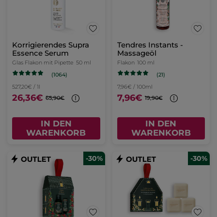
Korrigierendes Supra
Tendres Instants -
Essence Serum
Massageöl
Glas Flakon mit Pipette
50 ml
Flakon
100 ml
(1064)
(21)
527,20€ / 1l
7,96€ / 100ml
26,36€
7,96€
65,90€
19,90€
IN DEN
IN DEN
WARENKORB
WARENKORB
-30%
-30%