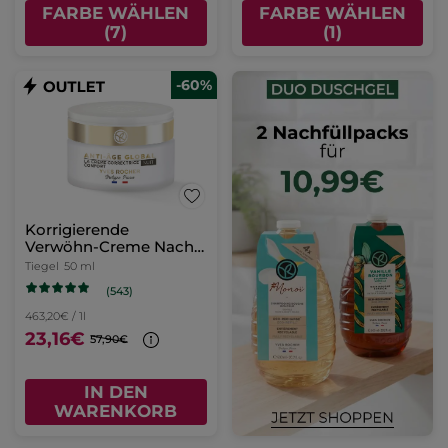
FARBE WÄHLEN
FARBE WÄHLEN
(7)
(1)
-60%
Korrigierende
Verwöhn-Creme Nacht
50 ml
Tiegel
50 ml
(543)
463,20€ / 1l
23,16€
57,90€
IN DEN
WARENKORB