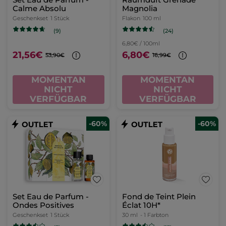
Calme Absolu
Magnolia
Geschenkset
1 Stück
Flakon
100 ml
(24)
(9)
6,80€ / 100ml
21,56€
6,80€
53,90€
16,99€
MOMENTAN
MOMENTAN
NICHT
NICHT
VERFÜGBAR
VERFÜGBAR
-60%
-60%
Set Eau de Parfum -
Fond de Teint Plein
Ondes Positives
Éclat 10H*
Geschenkset
1 Stück
30 ml
- 1 Farbton