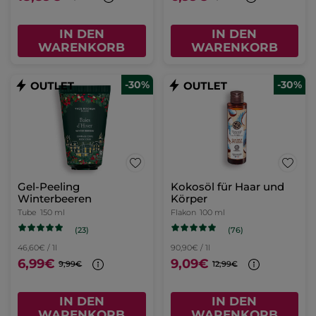
IN DEN
IN DEN
WARENKORB
WARENKORB
-30%
-30%
Gel-Peeling
Kokosöl für Haar und
Winterbeeren
Körper
Tube
150 ml
Flakon
100 ml
(23)
(76)
46,60€ / 1l
90,90€ / 1l
6,99€
9,09€
9,99€
12,99€
IN DEN
IN DEN
WARENKORB
WARENKORB