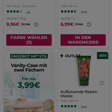
Stift
3.5 g
- 3 Nuancen
Tube
150 ml
(6)
(717)
284,58€ / 100g
46,60€ / 1l
9,96€
6,99€
24,90€
9,99€
FARBE WÄHLEN
IN DEN
(3)
WARENKORB
-30%
Aufbauende Repair-
Maske
Tube
200 ml
(361)