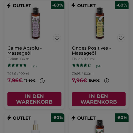
-60%
-60%
Calme Absolu -
Ondes Positives -
Massageöl
Massageöl
Flakon
100 ml
Flakon
100 ml
(21)
(14)
7,96€ / 100ml
7,96€ / 100ml
7,96€
7,96€
19,90€
19,90€
IN DEN
IN DEN
WARENKORB
WARENKORB
-60%
-60%