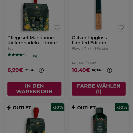
Pflegeset Mandarine
Glitzer-Lipgloss –
Kiefernnadeln– Limited
Limited Edition
Edition
Set
Flakon
7 ml
- 1 Farbton
(14)
149,86€ / 100ml
6,99€
10,49€
9,99€
14,99€
IN DEN
FARBE WÄHLEN
WARENKORB
(1)
-30%
-30%