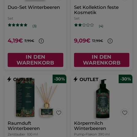
Duo-Set Winterbeeren
Set Kollektion feste
Kosmetik
Set
Set
(3)
(4)
4,19€
9,09€
5,99€
12,99€
IN DEN
IN DEN
WARENKORB
WARENKORB
-30%
-30%
Raumduft
Körpermilch
Winterbeeren
Winterbeeren
Zerstäuber
100 ml
Pump-Flakon
390 ml