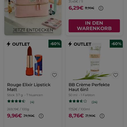
31,45€ / 1l
6,29€
8,99€
IN DEN
WARENKORB
-60%
-60%
Rouge Elixir Lipstick
BB Crème Perfekte
Matt
Haut 6in1
Stick
3.7 g
- 7 Nuancen
50 ml
- 1 Farbton
(4)
(24)
269,19€ / 100g
17,52€ / 100ml
9,96€
8,76€
24,90€
21,90€