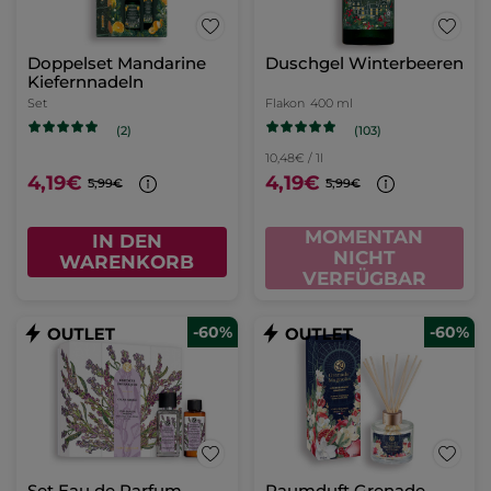
Doppelset Mandarine
Duschgel Winterbeeren
Kiefernnadeln
Set
Flakon
400 ml
(103)
(2)
10,48€ / 1l
4,19€
4,19€
5,99€
5,99€
MOMENTAN
IN DEN
NICHT
WARENKORB
VERFÜGBAR
-60%
-60%
Set Eau de Parfum -
Raumduft Grenade