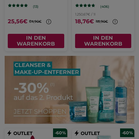
(406)
(13)
1.250,67€ / 1l
25,56€
18,76€
64,90€
46,90€
IN DEN
IN DEN
WARENKORB
WARENKORB
-60%
-60%