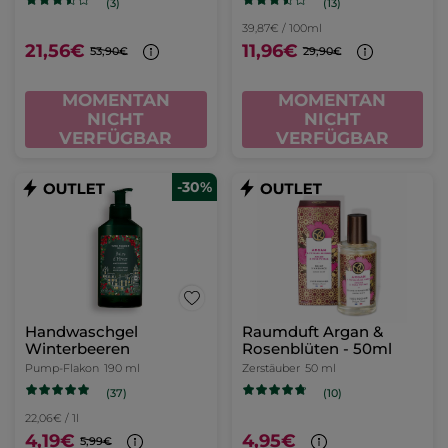
(13)
(3)
39,87€ / 100ml
21,56€
11,96€
53,90€
29,90€
MOMENTAN
MOMENTAN
NICHT
NICHT
VERFÜGBAR
VERFÜGBAR
-30%
Handwaschgel
Raumduft Argan &
Winterbeeren
Rosenblüten - 50ml
Pump-Flakon
190 ml
Zerstäuber
50 ml
(37)
(10)
22,06€ / 1l
4,19€
4,95€
5,99€