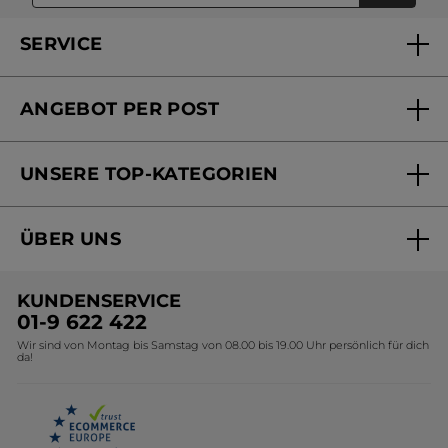
SERVICE
FAQs und Kontakt
ANGEBOT PER POST
Mein Konto
Versandhandel Sendung verfolgen
Online Beauty Beratung
UNSERE TOP-KATEGORIEN
Versandhandel Preisliste
Online Preisliste
Aktuelle Angebote
ÜBER UNS
Black Friday Yves Rocher
Unsere Marke
Weihnachtskollektion
KUNDENSERVICE
Umweltstiftung YR
Geschenkideen Yves Rocher
01-9 622 422
Wir sind von Montag bis Samstag von 08.00 bis 19.00 Uhr persönlich für dich
Affiliate Programm
Kollektion Monoi Yves Rocher
da!
Karriere