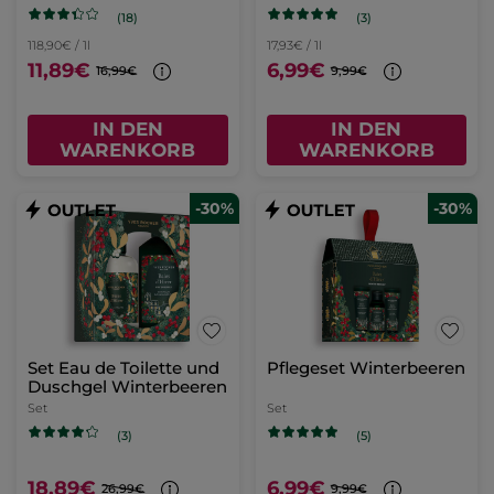
(18)
(3)
118,90€ / 1l
17,93€ / 1l
11,89€
6,99€
16,99€
9,99€
IN DEN
IN DEN
WARENKORB
WARENKORB
-30%
-30%
Set Eau de Toilette und
Pflegeset Winterbeeren
Duschgel Winterbeeren
Set
Set
(3)
(5)
18,89€
6,99€
26,99€
9,99€