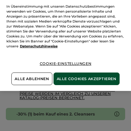
anzeigen.
In Übereinstimmung mit unseren Datenschutzbestimmungen
Menge
Reinigendes
Mizellenwasser
verwenden wir Cookies, um Ihnen personalisierte Inhalte und
Anzeigen zu präsentieren, die an Ihre Vorlieben angepasst sind,
Ihnen mit sozialen Medien verknüpfte Dienste vorzuschlagen und
IN DEN WARENKORB
zur Webanalyse. Wenn Sie auf "Alle Cookies akzeptieren" klicken,
stimmen Sie der Verwendung aller auf unserer Website platzierten
Cookies zu. Um mehr über die Verwendung von Cookies zu erfahren,
klicken Sie im Banner auf "Cookie-Einstellungen" oder lesen Sie
Freie Versandkosten ab 30€
unsere
Datenschutzhinweise
Lieferung zwischen dem 11/08 und dem 12/08
Zahlung per
Rechnung mit Klarna
u.a.
COOKIE-EINSTELLUNGEN
100 % zufrieden oder Geld zurück
ALLE ABLEHNEN
ALLE COOKIES AKZEPTIEREN
Preisangaben inkl. MwSt. und zzgl. Versandkosten in
Höhe von 3,99 €
ES GELTEN UNSERE AGBS. UNSERE ANGEBOTS-
PREISE WERDEN IM VERGLEICH ZU UNSEREN
KATALOG-PREISEN BERECHNET.
-30% (1) beim Kauf eines 2. Cleansers