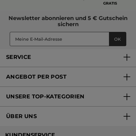
GRATIS
Newsletter
abonnieren und
5 € Gutschein
sichern
OK
SERVICE
FAQs und Kontakt
ANGEBOT PER POST
Mein Konto
Versandhandel Sendung verfolgen
Online Beauty Beratung
UNSERE TOP-KATEGORIEN
Versandhandel Preisliste
Online Preisliste
Aktuelle Angebote
ÜBER UNS
Black Friday Yves Rocher
Unsere Marke
Weihnachtskollektion
KUNDENSERVICE