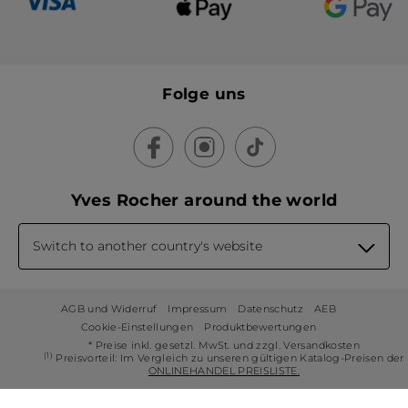
Folge uns
Yves Rocher around the world
Switch to another country's website
AGB und Widerruf
Impressum
Datenschutz
AEB
Cookie-Einstellungen
Produktbewertungen
* Preise inkl. gesetzl. MwSt. und zzgl. Versandkosten
(1)
Preisvorteil: Im Vergleich zu unseren gültigen Katalog-Preisen der
ONLINEHANDEL PREISLISTE.