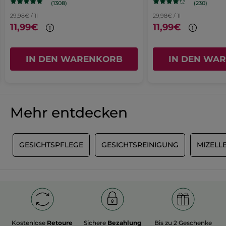
(1308)
(230)
Empfiehlt dieses Produkt
Ja
29,98€ / 1l
29,98€ / 1l
11,99€
11,99€
Ursprünglich veröffentlicht auf yves-rocher.fr
MEHR
IN DEN WARENKORB
IN DEN WA
Mehr entdecken
R
GESICHTSPFLEGE
GESICHTSREINIGUNG
MIZELL
Kostenlose
Retoure
Sichere
Bezahlung
Bis zu 2 Geschenke