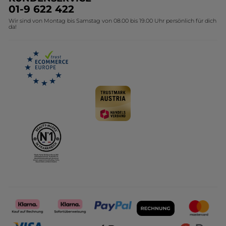
Umweltstiftung YR
Geschenkideen Yves Rocher
01-9 622 422
Wir sind von Montag bis Samstag von 08.00 bis 19.00 Uhr persönlich für dich
Affiliate Programm
Kollektion Monoi Yves Rocher
da!
Karriere