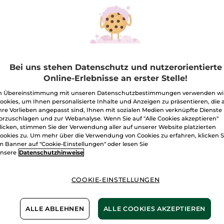
Menge
&
Kurzbart-
Pflege
I
Freie Versand
Lieferung zwi
Bei uns stehen Datenschutz und nutzerorientierte
Online-Erlebnisse an erster Stelle!
Zahlung per
R
n Übereinstimmung mit unseren Datenschutzbestimmungen verwenden wi
100 % zufriede
ookies, um Ihnen personalisierte Inhalte und Anzeigen zu präsentieren, die 
hre Vorlieben angepasst sind, Ihnen mit sozialen Medien verknüpfte Dienste
Preisangaben ink
orzuschlagen und zur Webanalyse. Wenn Sie auf "Alle Cookies akzeptieren"
von 3,99 €
licken, stimmen Sie der Verwendung aller auf unserer Website platzierten
ES GELTEN UNSE
ookies zu. Um mehr über die Verwendung von Cookies zu erfahren, klicken S
WERDEN IM VER
m Banner auf "Cookie-Einstellungen" oder lesen Sie
BERECHNET.
nsere
Datenschutzhinweise
COOKIE-EINSTELLUNGEN
ALLE ABLEHNEN
ALLE COOKIES AKZEPTIEREN
he
Mit B
toffe