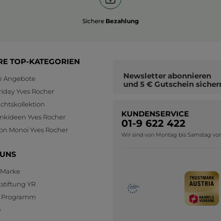
Sichere
Bezahlung
RE TOP-KATEGORIEN
Newsletter
abonnieren
le Angebote
und
5 € Gutschein
sicher
riday Yves Rocher
htskollektion
KUNDENSERVICE
nkideen Yves Rocher
01-9 622 422
ion Monoi Yves Rocher
Wir sind von Montag bis Samstag von 0
 UNS
 Marke
stiftung YR
te Programm
e