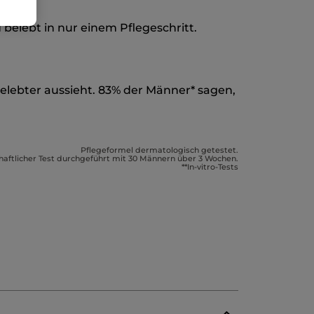
 belebt in nur einem Pflegeschritt.
elebter aussieht. 83% der Männer* sagen,
Pflegeformel dermatologisch getestet.
haftlicher Test durchgeführt mit 30 Männern über 3 Wochen.
**In-vitro-Tests