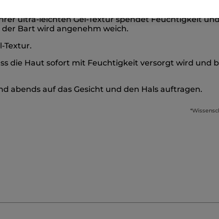
hrer ultra-leichten Gel-Textur spendet Feuchtigkeit und
 der Bart wird angenehm weich.
l-Textur.
 die Haut sofort mit Feuchtigkeit versorgt wird und b
d abends auf das Gesicht und den Hals auftragen.
*Wissensc