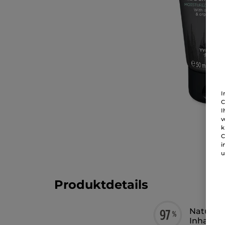
I
C
I
v
k
C
i
u
Produktdetails
Natürlic
Inhaltss