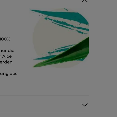
 100%
nur die
r Aloe
werden
tung des