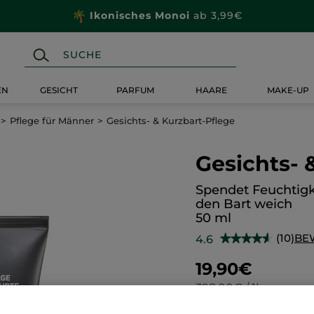
Ikonisches Monoi
ab 3,99€
EN
GESICHT
PARFUM
HAARE
MAKE-UP
Pflege für Männer
Gesichts- & Kurzbart-Pflege
Gesichts- 
Spendet Feuchtigk
den Bart weich
50 ml
(10)
BE
4.6
★★★★★
★★★★★
4.6
von
19,90€
5
Sternen.
398,00€ / 1l
Bewertungen
anzeigen.
Gesichts-