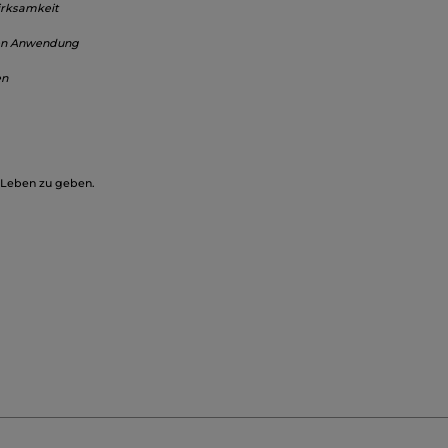
Wirksamkeit
gen Anwendung
en
s Leben zu geben.