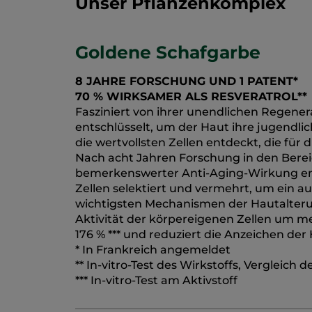
Unser Pflanzenkomplex
Goldene Schafgarbe
8 JAHRE FORSCHUNG UND 1 PATENT*
70 % WIRKSAMER ALS RESVERATROL**
Fasziniert von ihrer unendlichen Regener
entschlüsselt, um der Haut ihre jugendli
die wertvollsten Zellen entdeckt, die fü
Nach acht Jahren Forschung in den Berei
bemerkenswerter Anti-Aging-Wirkung entw
Zellen selektiert und vermehrt, um ein a
wichtigsten Mechanismen der Hautalterung 
Aktivität der körpereigenen Zellen um me
176 % *** und reduziert die Anzeichen der
* In Frankreich angemeldet
** In-vitro-Test des Wirkstoffs, Vergleich
*** In-vitro-Test am Aktivstoff