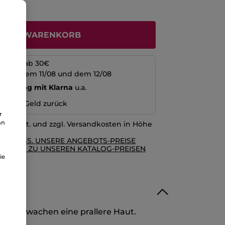
N DEN WARENKORB
kosten ab 30€
schen dem 11/08 und dem 12/08
echnung mit Klarna
u.a.
n oder Geld zurück
r
an
l. MwSt. und zzgl. Versandkosten in Höhe
RE AGBS. UNSERE ANGEBOTS-PREISE
GLEICH ZU UNSEREN KATALOG-PREISEN
ie
sten Erwachen eine prallere Haut.