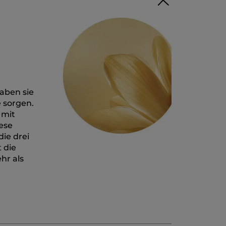
aben sie
e sorgen.
 mit
ese
ie drei
 die
hr als