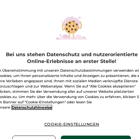
Korrigierende
Menge
Verwöhn-
Creme
Nacht
I
Freie Versand
Lieferung zwi
Zahlung per
R
Bei uns stehen Datenschutz und nutzerorientierte
Online-Erlebnisse an erster Stelle!
100 % zufriede
n Übereinstimmung mit unseren Datenschutzbestimmungen verwenden wi
ookies, um Ihnen personalisierte Inhalte und Anzeigen zu präsentieren, die 
Preisangaben ink
von 3,99 €
hre Vorlieben angepasst sind, Ihnen mit sozialen Medien verknüpfte Dienste
orzuschlagen und zur Webanalyse. Wenn Sie auf "Alle Cookies akzeptieren"
ES GELTEN UNSE
WERDEN IM VER
licken, stimmen Sie der Verwendung aller auf unserer Website platzierten
BERECHNET.
ookies zu. Um mehr über die Verwendung von Cookies zu erfahren, klicken S
m Banner auf "Cookie-Einstellungen" oder lesen Sie
nsere
Datenschutzhinweise
COOKIE-EINSTELLUNGEN
 Nacht
glättet Falten und bietet dir schon nach dem er
lich gestrafft und wirkt wesentlich jünger.