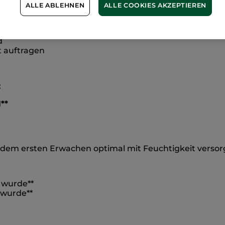
ALLE ABLEHNEN
ALLE COOKIES AKZEPTIEREN
 die 70% stärker wirkt als Resveratrol
*, korrigiert a
d
t auftragen
:
**
dem ersten Erwachen optimal mit Feuchtigkeit versorg
t wurde**
 wurde**