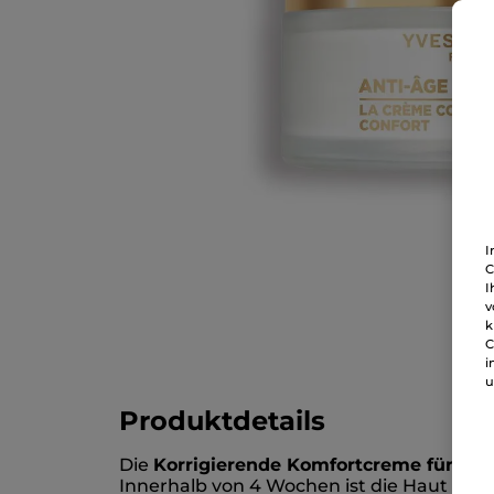
I
C
I
v
k
C
i
u
Produktdetails
Die
Korrigierende Komfortcreme für die
Innerhalb von 4 Wochen ist die Haut sicht