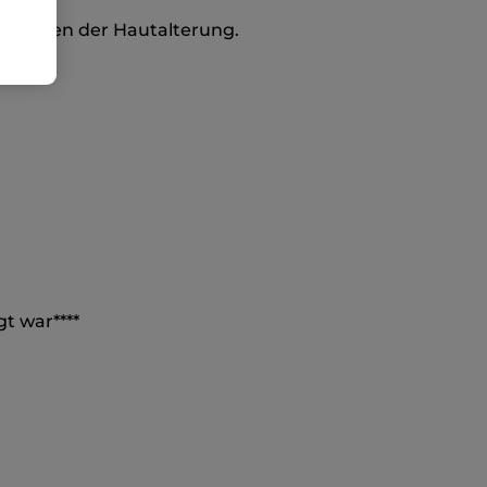
lle Zeichen der Hautalterung.
t war****