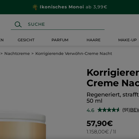
Ikonisches Monoi
ab 3,99€
EN
GESICHT
PARFUM
HAARE
MAKE-UP
Nachtcreme
Korrigierende Verwöhn-Creme Nacht
Korrigier
Creme Na
Regeneriert, straff
50 ml
(91)
BE
4.6
★★★★★
★★★★★
4.6
von
57,90€
5
Sternen.
1.158,00€ / 1l
Bewertungen
anzeigen.