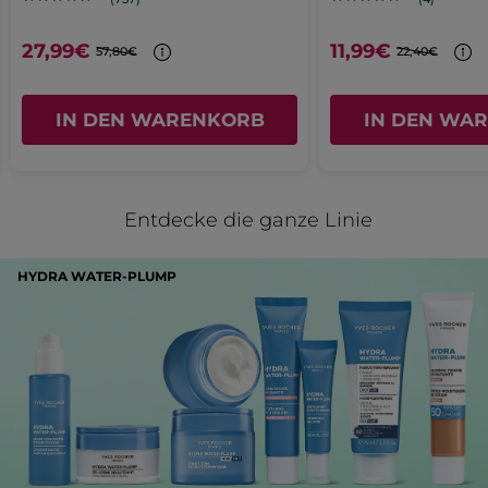
Parfait ! Bon achat lié à l’eau
micellaire
27,99€
11,99€
57,80€
22,40€
MIT GOOGLE ÜBERSETZEN
Empfiehlt dieses Produkt
Ja
IN DEN WARENKORB
IN DEN WA
Ursprünglich veröffentlicht auf yves-rocher.fr
MEHR
Entdecke die ganze Linie
HYDRA WATER-PLUMP