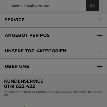
OK
SERVICE
FAQs und Kontakt
ANGEBOT PER POST
Mein Konto
Versandhandel Sendung verfolgen
Online Beauty Beratung
UNSERE TOP-KATEGORIEN
Versandhandel Preisliste
Online Preisliste
Aktuelle Angebote
ÜBER UNS
Black Friday Yves Rocher
Unsere Marke
Weihnachtskollektion
KUNDENSERVICE
Umweltstiftung YR
Geschenkideen Yves Rocher
01-9 622 422
Wir sind von Montag bis Samstag von 08.00 bis 19.00 Uhr persönlich für dich
Affiliate Programm
Kollektion Monoi Yves Rocher
da!
Karriere