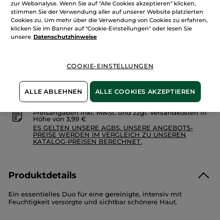
Set
zur Webanalyse. Wenn Sie auf "Alle Cookies akzeptieren" klicken,
mit
stimmen Sie der Verwendung aller auf unserer Website platzierten
Accessoire
Cookies zu. Um mehr über die Verwendung von Cookies zu erfahren,
IN DEN WARENKORB
klicken Sie im Banner auf "Cookie-Einstellungen" oder lesen Sie
unsere
Datenschutzhinweise
Freie Versandkosten ab 30€
Lieferung zwischen dem 12/08 und dem 13/08
COOKIE-EINSTELLUNGEN
Zahlung per
Rechnung mit Klarna
u.a.
ALLE ABLEHNEN
ALLE COOKIES AKZEPTIEREN
100 % zufrieden oder Geld zurück
Preisangaben inkl. MwSt. und zzgl. Versandkosten in
Höhe von 3,99 €
ES GELTEN UNSERE AGBS. UNSERE ANGEBOTS-
PREISE WERDEN IM VERGLEICH ZU UNSEREN
KATALOG-PREISEN BERECHNET.
Produktdetails
Ein essentielles Duo für eine gereinigte, intensiv mit
Feuchtigkeit versorgte und sichtbar schönere Haut.
Dieses Set besteht aus: