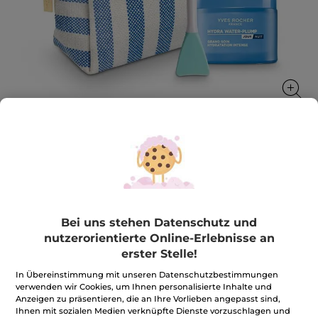
Hydra Set mit Accessoire
Ein umfassendes Feuchtigkeitsritual, das aufpolstert,
glättet und die Haut stärkt
1 Stück
Bei uns stehen Datenschutz und
nutzerorientierte Online-Erlebnisse an
★★★★★
★★★★★
4.7
(762)
BEWERTUNG VERFASSEN
erster Stelle!
4.7
von
19,99€
*
36,40€
-45%
In Übereinstimmung mit unseren Datenschutzbestimmungen
5
Sternen.
verwenden wir Cookies, um Ihnen personalisierte Inhalte und
Bewertungen
Anzeigen zu präsentieren, die an Ihre Vorlieben angepasst sind,
Menge
anzeigen.
Ihnen mit sozialen Medien verknüpfte Dienste vorzuschlagen und
Hydra