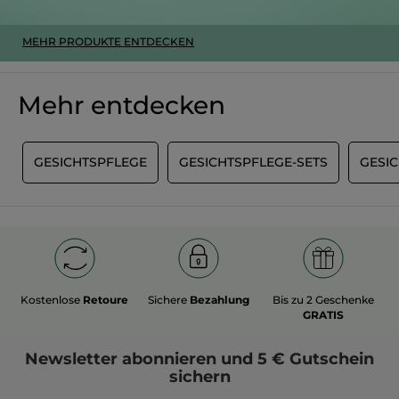
MEHR PRODUKTE ENTDECKEN
Mehr entdecken
G
GESICHTSPFLEGE
GESICHTSPFLEGE-SETS
GESI
Kostenlose
Retoure
Sichere
Bezahlung
Bis zu 2 Geschenke
GRATIS
Newsletter
abonnieren und
5 € Gutschein
sichern